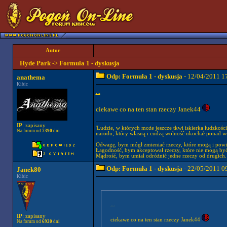
Autor
Hyde Park
->
Formuła 1 - dyskusja
Odp: Formuła 1 - dyskusja
- 12/04/2011 1
anathema
Kibic
...
ciekawe co na ten stan rzeczy Janek44
IP
: zapisany
'Ludzie, w których może jeszcze tkwi iskierka ludzkośc
Na forum od
7390
dni
narodu, który własną i cudzą wolność ukochał ponad wsz
Odwagę, bym mógł zmieniać rzeczy, które mogą i powi
Łagodność, bym akceptował rzeczy, które nie mogą być
Mądrość, bym umiał odróżnić jedne rzeczy od drugich.
Odp: Formuła 1 - dyskusja
- 22/05/2011 0
Janek80
Kibic
...
IP
: zapisany
ciekawe co na ten stan rzeczy Janek44
Na forum od
6920
dni