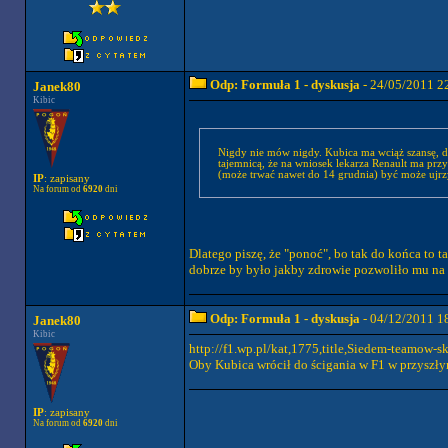
Odp: Formuła 1 - dyskusja
- 24/05/2011 2
Janek80
Kibic
Nigdy nie mów nigdy. Kubica ma wciąż szansę, dec
tajemnicą, że na wniosek lekarza Renault ma przy
(może trwać nawet do 14 grudnia) być może ujrz
IP
: zapisany
Na forum od
6920
dni
Dlatego piszę, że "ponoć", bo tak do końca to t
dobrze by było jakby zdrowie pozwoliło mu na 
Odp: Formuła 1 - dyskusja
- 04/12/2011 1
Janek80
Kibic
http://f1.wp.pl/kat,1775,title,Siedem-teamow
Oby Kubica wrócił do ścigania w F1 w przyszły
IP
: zapisany
Na forum od
6920
dni