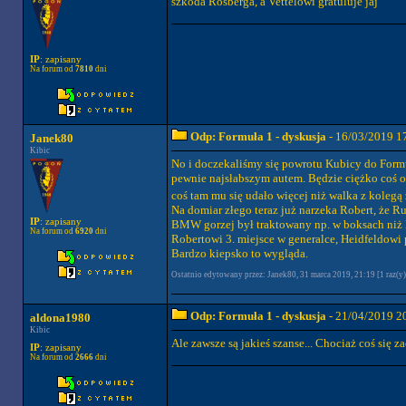
szkoda Rosberga, a Vettelowi gratuluje jaj
IP
: zapisany
Na forum od
7810
dni
Odp: Formuła 1 - dyskusja
- 16/03/2019 1
Janek80
Kibic
No i doczekaliśmy się powrotu Kubicy do Formuł
pewnie najsłabszym autem. Będzie ciężko coś os
coś tam mu się udało więcej niż walka z kolegą
Na domiar złego teraz już narzeka Robert, że Ru
IP
: zapisany
BMW gorzej był traktowany np. w boksach niż H
Na forum od
6920
dni
Robertowi 3. miejsce w generalce, Heidfeldowi 
Bardzo kiepsko to wygląda.
Ostatnio edytowany przez: Janek80, 31 marca 2019, 21:19 [1 raz(y)
Odp: Formuła 1 - dyskusja
- 21/04/2019 2
aldona1980
Kibic
Ale zawsze są jakieś szanse... Chociaż coś się za
IP
: zapisany
Na forum od
2666
dni