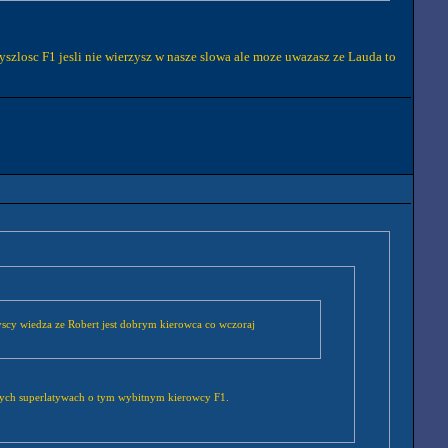
zyszlosc F1 jesli nie wierzysz w nasze slowa ale moze uwazasz ze Lauda to
yscy wiedza ze Robert jest dobrym kierowca co wczoraj
 samych superlatywach o tym wybitnym kierowcy F1.