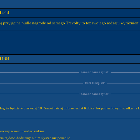
14:14
sztą przyjąć na pudle nagrodę od samego Travolty to też swojego rodzaju wyróżnien
11:04
nowa od nowa napisał:
Janek44 napisał:
nowa od nowa napisał:
zę, że będzie w pierwszej 10. Nawet dzisiaj dobrze jechał Kubica, bo po pechowym spadku na koni
ansowany wszem i wobec zniknie.
hem rajdow -bedziemy o nim slyszec nic ponad to.