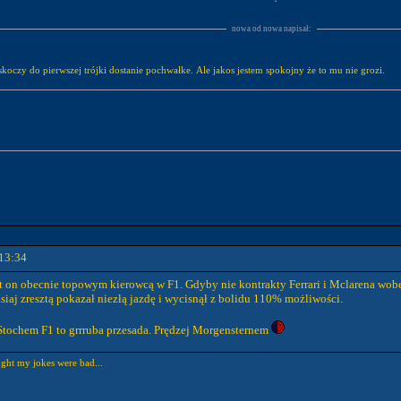
nowa od nowa napisał:
wskoczy do pierwszej trójki dostanie pochwałke. Ale jakos jestem spokojny że to mu nie grozi.
13:34
est on obecnie topowym kierowcą w F1. Gdyby nie kontrakty Ferrari i Mclarena wo
aj zresztą pokazał niezłą jazdę i wycisnął z bolidu 110% możliwości.
t Stochem F1 to grrruba przesada. Prędzej Morgensternem
ught my jokes were bad...