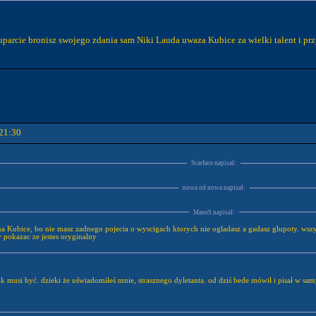
e uparcie bronisz swojego zdania sam Niki Lauda uwaza Kubice za wielki talent i pr
21:30
Scarface napisał:
nowa od nowa napisał:
ManeS napisał:
a Kubice, bo nie masz zadnego pojecia o wyscigach ktorych nie ogladasz a gadasz glupoty. wsz
 pokazac ze jestes oryginalny
 tak musi być. dzieki że uświadomiłeś mnie, strasznego dyletanta. od dziś bede mówił i pisał w