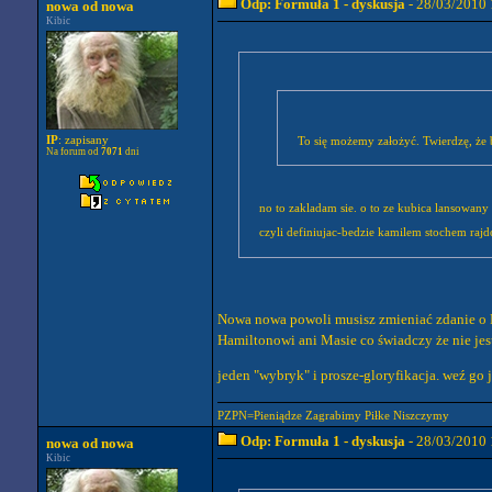
Odp: Formuła 1 - dyskusja
- 28/03/2010 
nowa od nowa
Kibic
IP
: zapisany
To się możemy założyć. Twierdzę, że b
Na forum od
7071
dni
no to zakladam sie. o to ze kubica lansowany
czyli definiujac-bedzie kamilem stochem rajd
Nowa nowa powoli musisz zmieniać zdanie o Ro
Hamiltonowi ani Masie co świadczy że nie je
jeden "wybryk" i prosze-gloryfikacja. weź go
PZPN=Pieniądze Zagrabimy Piłke Niszczymy
Odp: Formuła 1 - dyskusja
- 28/03/2010 
nowa od nowa
Kibic