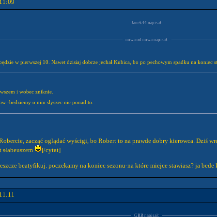
11:09
Janek44 napisał:
nowa od nowa napisał:
ędzie w pierwszej 10. Nawet dzisiaj dobrze jechał Kubica, bo po pechowym spadku na koniec staw
 wszem i wobec zniknie.
ow -bedziemy o nim slyszec nic ponad to.
bercie, zacząć oglądać wyścigi, bo Robert to na prawde dobry kierowca. Dziś wresz
st słabeuszem
[/cytat]
 jeszcze beatyfikuj. poczekamy na koniec sezonu-na które miejce stawiasz? ja bed
11:11
GRB napisał: