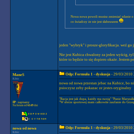
Nowa nowa powoli musisz zmieniać zdanie o Ro
co świadczy że nie jest słabeuszem
jeden "wybryk" i prosze-gloryfikacja. weź go
Nie jest Kubica chwalony za jeden wyścig, ty
które to będzie to się dopiero okaże. Jestem p
Odp: Formuła 1 - dyskusja
- 29/03/2010 
ManeS
Kibic
nowa od nowa przestan jebac na Kubice, bo ni
psioczysz zeby pokazac ze jestes oryginalny
"Racja jest jak dupa, każdy ma swoją" "Panie Marszałku
"W sferze sportowej mam całkowite zaufanie do Grze
IP
: zapisany
Na forum od
6149
dni
Odp: Formuła 1 - dyskusja
- 29/03/2010 
nowa od nowa
Kibic