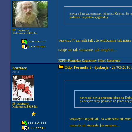
nowa od nowa przestan jebac na Kubice, bo n
pokazac ze jestes oryginalny
IP
: zapisany
Na forum od
7071
dni
wszyscy?? aa jeśli tak , to widocznie tak mus
czuje sie tak strasznie, jak mogłem....
PZPN=Pieniądze Zagrabimy Piłke Niszczymy
Odp: Formuła 1 - dyskusja
- 29/03/2010 
Scarface
Kibic
nowa od nowa przestan jebac na Kubic
psioczysz zeby pokazac ze jestes oryg
IP
: zapisany
Na forum od
8019
dni
wszyscy?? aa jeśli tak , to widocznie tak mu
czuje sie tak strasznie, jak mogłem....