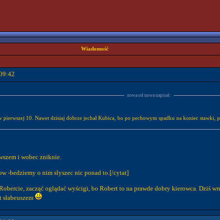
Wiadomość
09:42
nowa od nowa napisał:
 pierwszej 10. Nawet dzisiaj dobrze jechał Kubica, bo po pechowym spadku na koniec stawki, prz
 wszem i wobec zniknie.
ow -bedziemy o nim slyszec nic ponad to.[/cytat]
bercie, zacząć oglądać wyścigi, bo Robert to na prawde dobry kierowca. Dziś wresz
st słabeuszem