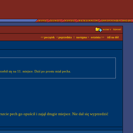
<< początek
< poprzednia
l
następna >
ostatnia >>
idź na dół
ebił się na 11. miejsce. Dziś po prostu miał pecha.
cie pech go opuścił i zajął drugie miejsce. Nie dał się wyprzedzić