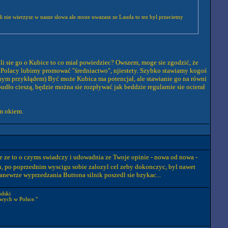
sli nie wierzysz w nasze slowa ale moze uwazasz ze Lauda to tez byl przecietny
i sie go o Kubice to co miał powiedziec? Owszem, moge sie zgodzić, że
y Polacy lubimy promować "średniactwo", njiestety. Szybko stawiamy kogoś
tnym przykłądem) Być może Kubica ma potencjał, ale stawianie go na równi
pudło cieszą, będzie można sie rozpływać jak beddzie regularnie sie ocierał
m okiem.
le ze to o czyms swiadczy i udowadnia ze Twoje opinie - nowa od nowa -
u, po poprzednim wyscigu sobie zalozyl cel zeby dokonczyc, byl nawet
anewrze wyprzedzania Buttona silnik poszedl sie bzykac...
udski
wych w Polsce."