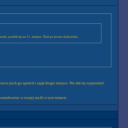
ki, przebił się na 11. miejsce. Dziś po prostu miał pecha.
cie pech go opuścił i zajął drugie miejsce. Nie dał się wyprzedzić
e konsekwetny w swojej myśli w tym temacie