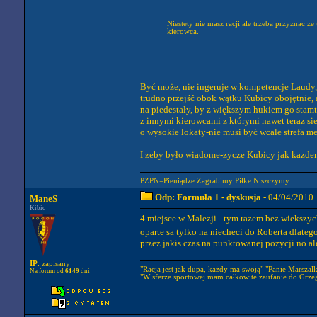
Niestety nie masz racji ale trzeba przyznac z
kierowca.
Być może, nie ingeruje w kompetencje Laudy,
trudno przejść obok wątku Kubicy obojętnie, 
na piedestały, by z większym hukiem go stam
z innymi kierowcami z którymi nawet teraz sie 
o wysokie lokaty-nie musi być wcale strefa m
I zeby było wiadome-zycze Kubicy jak kazde
PZPN=Pieniądze Zagrabimy Piłke Niszczymy
Odp: Formuła 1 - dyskusja
- 04/04/2010 
ManeS
Kibic
4 miejsce w Malezji - tym razem bez wiekszyc
oparte sa tylko na niecheci do Roberta dlate
przez jakis czas na punktowanej pozycji no a
IP
: zapisany
"Racja jest jak dupa, każdy ma swoją" "Panie Marszałku
Na forum od
6149
dni
"W sferze sportowej mam całkowite zaufanie do Grze