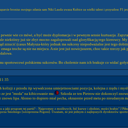
e uparcie bronisz swojego zdania sam Niki Lauda uwaza Kubice za wielki talent i przyszlosc F1 je
 pewnie wie co mówi, a być może dyplomacja i w pewnym sensie kurtuazja. Zapytal
ale niektórzy już sie zbyt mocno zagalopowali nad gloryfikacją tego kierowcy. M
tąd zrzucić (casus Małysza-który jednak ma sukcesy niepodważalne jest tego dobi
zmaga troche są nie na miejscu. A nie jest już nowicjuszem, choc takie rzeczy jak 
edalowa.
mu sportowcowi polskiemu sukcesów. Bo cholernie nam ich brakuje co widać goły
11:35
h kolizji z przodu itp wywalczona umiejetnosciami pozycja, kolejna z rzędu i mys
go ze jest "moda" na kibicowanie mu
. Szkoda ze ten Pietrow nie dokonczyl znow
le znowu lipa. Alonso to dopiero mial pecha, okrazenie przed meta po nieudanym m
 a jaki program tej partii? - Najprostszy z możliwych, bić kurwy i złodziei, mości hrabio" J Piłs
gorza Smolnego [wiceprezesa Pogoni]. Uważam, że jest jednym z najlepszych dyrektorów sporto