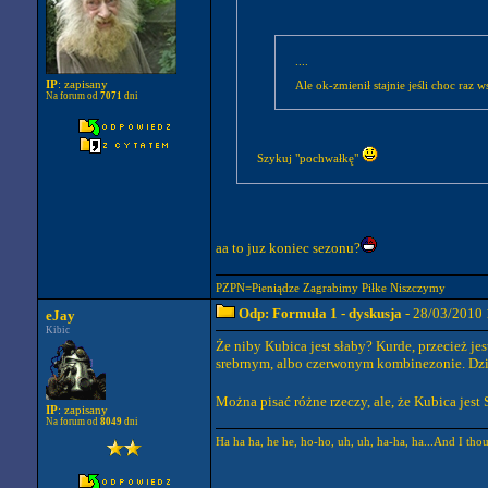
....
IP
: zapisany
Ale ok-zmienił stajnie jeśli choc raz 
Na forum od
7071
dni
Szykuj "pochwałkę"
aa to juz koniec sezonu?
PZPN=Pieniądze Zagrabimy Piłke Niszczymy
Odp: Formuła 1 - dyskusja
- 28/03/2010 
eJay
Kibic
Że niby Kubica jest słaby? Kurde, przecież j
srebrnym, albo czerwonym kombinezonie. Dzisi
Można pisać różne rzeczy, ale, że Kubica jes
IP
: zapisany
Na forum od
8049
dni
Ha ha ha, he he, ho-ho, uh, uh, ha-ha, ha...And I tho