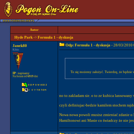
Autor
Hyde Park
->
Formuła 1 - dyskusja
Odp: Formuła 1 - dyskusja
- 28/03/2010 
Janek80
Kibic
To się możemy założyć. Twierdzę, że będzie w
IP
: zapisany
Na forum od
6919
dni
no to zakladam sie. o to ze kubica lansowany
czyli definiujac-bedzie kamilem stochem rajd
Nowa nowa powoli musisz zmieniać zdanie o Ro
Hamiltonowi ani Masie co świadczy że nie je