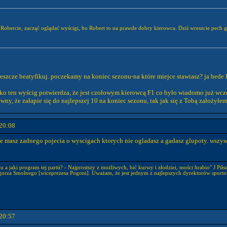
bercie, zacząć oglądać wyścigi, bo Robert to na prawde dobry kierowca. Dziś wreszcie pech go 
 jeszcze beatyfikuj. poczekamy na koniec sezonu-na które miejce stawiasz? ja bede
lko ten wyścig potwierdza, że jest czołowym kierowcą F1 co było wiadomo już wcze
ewny, że załapie się do najlepszej 10 na koniec sezonu, tak jak się z Tobą założyłe
20:08
e masz zadnego pojecia o wyscigach ktorych nie ogladasz a gadasz glupoty. wszy
 a jaki program tej partii? - Najprostszy z możliwych, bić kurwy i złodziei, mości hrabio" J Piłs
gorza Smolnego [wiceprezesa Pogoni]. Uważam, że jest jednym z najlepszych dyrektorów sporto
20:57