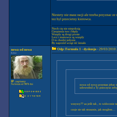
Niestety nie masz racji ale trzeba przyznac z
tez byl przecietny kierowca.
Niech cię nie niepokoją
Cierpienia twe i błędy
Wszędy są drogi proste
Lecz i manowce są wszędy
O to chodzi jedynie
By naprzód wciąż iść śmiało
Odp: Formuła 1 - dyskusja
- 29/03/2010 
nowa od nowa
Kibic
IP
: zapisany
Na forum od
7071
dni
nowa od nowa przestan jebac n
udowodnil a Ty psioczysz zeby
wszyscy?? aa jeśli tak , to widocznie
czuje sie tak strasznie, jak mogłem....