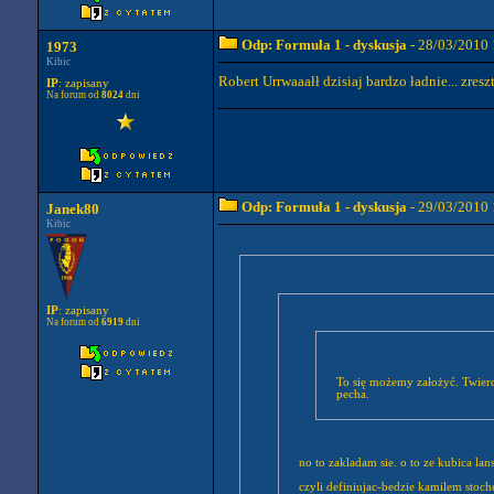
Odp: Formuła 1 - dyskusja
- 28/03/2010 
1973
Kibic
Robert Urrwaaałł dzisiaj bardzo ładnie... zre
IP
: zapisany
Na forum od
8024
dni
Odp: Formuła 1 - dyskusja
- 29/03/2010 
Janek80
Kibic
IP
: zapisany
Na forum od
6919
dni
To się możemy założyć. Twierd
pecha.
no to zakladam sie. o to ze kubica l
czyli definiujac-bedzie kamilem stoc