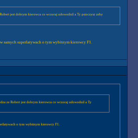
 Robert jest dobrym kierowca co wczoraj udowodnil a Ty psioczysz zeby
sał w samych superlatywach o tym wybitnym kierowcy F1.
edza ze Robert jest dobrym kierowca co wczoraj udowodnil a Ty
superlatywach o tym wybitnym kierowcy F1.