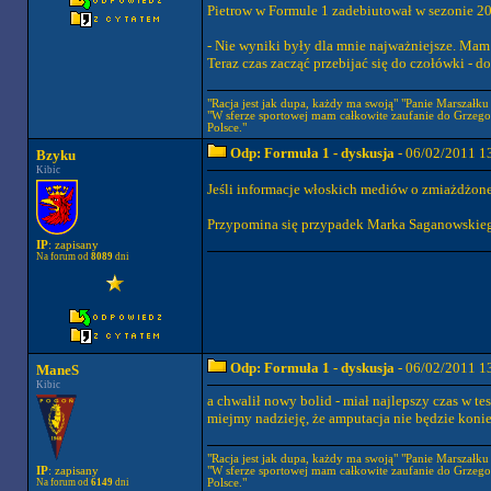
Pietrow w Formule 1 zadebiutował w sezonie 201
- Nie wyniki były dla mnie najważniejsze. Mam 
Teraz czas zacząć przebijać się do czołówki - d
"Racja jest jak dupa, każdy ma swoją" "Panie Marszałku a
"W sferze sportowej mam całkowite zaufanie do Grzego
Polsce."
Odp: Formuła 1 - dyskusja
- 06/02/2011 1
Bzyku
Kibic
Jeśli informacje włoskich mediów o zmiażdżonej
Przypomina się przypadek Marka Saganowskiego,
IP
: zapisany
Na forum od
8089
dni
Odp: Formuła 1 - dyskusja
- 06/02/2011 1
ManeS
Kibic
a chwalił nowy bolid - miał najlepszy czas w te
miejmy nadzieję, że amputacja nie będzie koni
"Racja jest jak dupa, każdy ma swoją" "Panie Marszałku a
"W sferze sportowej mam całkowite zaufanie do Grzego
IP
: zapisany
Polsce."
Na forum od
6149
dni