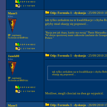
Odp: Formuła 1 - dyskusja
- 25/09/2010 1
ManeS
Kibic
tak tylko zerkałem na te kwalifikacje i chyba 
gdyby miał okazję się poprawić...
"Racja jest jak dupa, każdy ma swoją" "Panie Marszałku a
"W sferze sportowej mam całkowite zaufanie do Grzego
IP
: zapisany
Polsce."
Na forum od
6149
dni
Odp: Formuła 1 - dyskusja
- 25/09/2010 2
Janek80
Kibic
tak tylko zerkałem na te kwalifikacje i chyba Ro
okazję się poprawić...
IP
: zapisany
Na forum od
6919
dni
Możliwe, mogli chociaż na dwa go wypuścić.
Odp: Formuła 1 - dyskusja
- 26/09/2010 1
ManeS