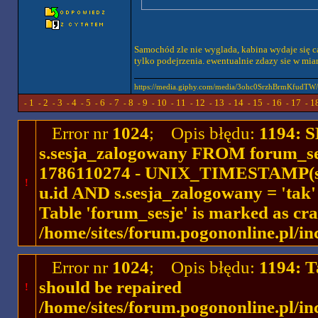
Samochód zle nie wyglada, kabina wydaje się ca
tylko podejrzenia. ewentualnie zdazy sie w mi
https://media.giphy.com/media/3ohc0SrzhBrmKfudTW/g
1
2
3
4
5
6
7
8
9
10
11
12
13
14
15
16
17
1
-
-
-
-
-
-
-
-
-
-
-
-
-
-
-
-
-
-
Error nr
1024
; Opis błędu:
1194: 
s.sesja_zalogowany FROM forum_se
1786110274 - UNIX_TIMESTAMP(ses
!
u.id AND s.sesja_zalogowany = 'ta
Table 'forum_sesje' is marked as cr
/home/sites/forum.pogononline.pl/in
Error nr
1024
; Opis błędu:
1194: T
should be repaired
!
/home/sites/forum.pogononline.pl/in