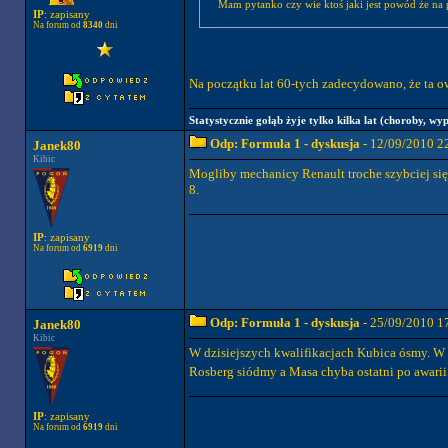
Mam pytanko czy wie ktoś jaki jest powód że na p
IP
: zapisany
Na forum od
8340
dni
Na początku lat 60-tych zadecydowano, że ta ow
Statystycznie gołąb żyje tylko kilka lat (choroby, wyp
Odp: Formuła 1 - dyskusja
- 12/09/2010 2
Janek80
Kibic
Mogliby mechanicy Renault troche szybciej się 
8.
IP
: zapisany
Na forum od
6919
dni
Odp: Formuła 1 - dyskusja
- 25/09/2010 1
Janek80
Kibic
W dzisiejszych kwalifikacjach Kubica ósmy. W g
Rosberg siódmy a Masa chyba ostatni po awarii 
IP
: zapisany
Na forum od
6919
dni