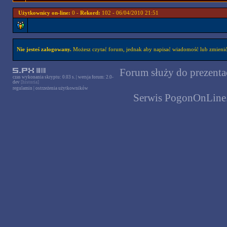
Użytkownicy on-line:
0 -
Rekord:
102 - 06/04/2010 21:51
Nie jesteś zalogowany.
Możesz czytać forum, jednak aby napisać wiadomość lub zmienić 
Forum służy do prezentac
czas wykonania skryptu: 0.03 s. | wersja forum: 2.0-
dev
[historia]
regulamin
|
ostrzeżenia użytkowników
Serwis PogonOnLine.