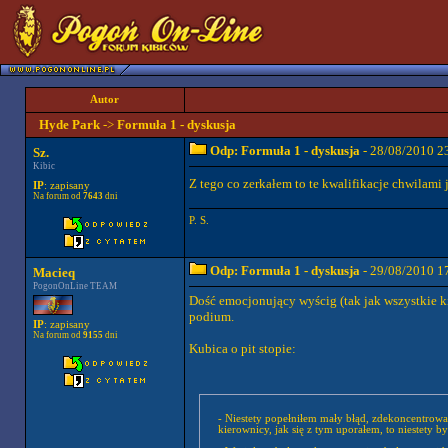
Autor
Hyde Park
->
Formuła 1 - dyskusja
Odp: Formuła 1 - dyskusja
- 28/08/2010 2
Sz.
Kibic
Z tego co zerkałem to te kwalifikacje chwilami
IP
: zapisany
Na forum od
7643
dni
P. S.
Odp: Formuła 1 - dyskusja
- 29/08/2010 1
Macieq
PogonOnLine TEAM
Dość emocjonujący wyścig (tak jak wszystkie ki
podium.
IP
: zapisany
Na forum od
9155
dni
Kubica o pit stopie:
- Niestety popełniłem mały błąd, zdekoncentrowa
kierownicy, jak się z tym uporałem, to niestety b