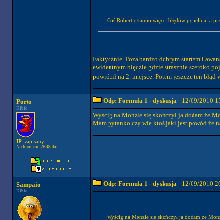
Coś Robert ostatnio więcej błędów popełnia, a p
Faktycznie. Poza bardzo dobrym startem i awans
ewidentnym błędzie gdzie strasznie szeroko poje
powrócił na 2. miejsce. Potem jeszcze ten błąd w
Odp: Formuła 1 - dyskusja
- 12/09/2010 1
Porto
Kibic
Wyścig na Monzie się skończył ja dodam że M
Mam pytanko czy wie ktoś jaki jest powód że na
IP
: zapisany
Na forum od
7638
dni
Odp: Formuła 1 - dyskusja
- 12/09/2010 2
Sampaio
Kibic
Wyścig na Monzie się skończył ja dodam że Mon