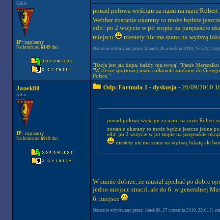
Kibic
ponad połowa wyścigu za nami na razie Robert na
Webber zostanie ukarany to może będzie jeszcz
edit: po 2 wizycie w pit stopie na paręnaście o
miejscu
niestety nie ma szans na wyższą lok
IP
: zapisany
Na forum od
6149
dni
Ostatnio edytowany przez: ManeS, 26 września 2010, 15:52 [1 raz(
"Racja jest jak dupa, każdy ma swoją" "Panie Marszałku a
"W sferze sportowej mam całkowite zaufanie do Grzego
Polsce."
Odp: Formuła 1 - dyskusja
- 26/09/2010 1
Janek80
Kibic
ponad połowa wyścigu za nami na razie Robert na 
zostanie ukarany to może będzie jeszcze jedna p
IP
: zapisany
edit: po 2 wizycie w pit stopie na paręnaście ok
Na forum od
6919
dni
niestety nie ma szans na wyższą lokatę ale ba
W sumie dobrze, że musiał zjechać po dobre opo
jedno miejsce stracił, ale do 6. w generalnej 
6. miejsce
Ostatnio edytowany przez: Janek80, 27 września 2010, 22:01 [1 raz