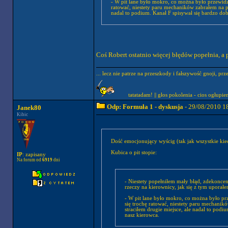
- W pit lane było mokro, co można było przewidzi
ratować, niestety paru mechaników zabrałem na pr
nadal to podium. Kanał F spisywał się bardzo dob
Coś Robert ostatnio więcej błędów popełnia, a
... lecz nie patrze na przeszkody i fałszywość gnoji, prz
tatatadam! || głos pokolenia - cios ogłupie
Odp: Formuła 1 - dyskusja
- 29/08/2010 1
Janek80
Kibic
Dość emocjonujący wyścig (tak jak wszystkie kie
Kubica o pit stopie:
IP
: zapisany
Na forum od
6919
dni
- Niestety popełniłem mały błąd, zdekonce
rzeczy na kierownicy, jak się z tym uporałe
- W pit lane było mokro, co można było pr
się trochę ratować, niestety paru mechanik
straciłem drugie miejsce, ale nadal to pod
nasz kierowca.