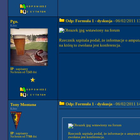
Odp: Formuła 1 - dyskusja
- 06/02/2011 1
Pgn.
Kibic
Rzecznik szpitala podał, że informacje o amputa
na którą to zwołana jest konferencja.
IP
: zapisany
Na forum od
7243
dni
Odp: Formuła 1 - dyskusja
- 06/02/2011 1
Tony Montana
Kibic
IP
: zapisany
Rzecznik szpitala podał, że informacje o amputacj
Na forum od
7788
dni
zwołana jest konferencja.