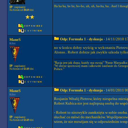
Ha ha ha, he he, ho-ho, uh, uh, ha-ha, ha...And I thoug
IP
: zapisany
Na forum od
8049
dni
Odp: Formuła 1 - dyskusja
- 14/11/2010 1
ManeS
Kibic
no w końcu dobry wyścig w wykonaniu Pietrova, 
Alonso.. Robert dobrze jak zwykle szkoda tylko
"Racja jest jak dupa, każdy ma swoją" "Panie Marszałku a
"W sferze sportowej mam całkowite zaufanie do Grzego
IP
: zapisany
Polsce."
Na forum od
6149
dni
Odp: Formuła 1 - dyskusja
- 14/01/2011 0
ManeS
Kibic
Rosjanin Witalij Pietrow, który niespełna mies
Robert Kubica nie jest najlepszą osobą do wspó
- Robert to niezwykle zamknięta w sobie osoba.
słuchać co mówi do mechaników. Współpracować s
IP
: zapisany
Na forum od
6149
dni
wiem, że nie rozwijam się w odpowiednim tempi