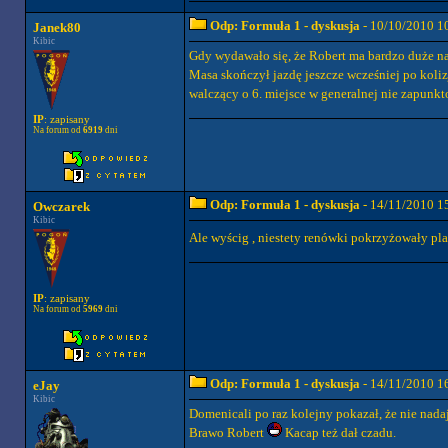
Odp: Formuła 1 - dyskusja
- 10/10/2010 1
Janek80
Kibic
Gdy wydawało się, że Robert ma bardzo duże na
Masa skończył jazdę jeszcze wcześniej po koli
walczący o 6. miejsce w generalnej nie zapunkto
IP
: zapisany
Na forum od
6919
dni
Odp: Formuła 1 - dyskusja
- 14/11/2010 1
Owczarek
Kibic
Ale wyścig , niestety renówki pokrzyżowały plan
IP
: zapisany
Na forum od
5969
dni
Odp: Formuła 1 - dyskusja
- 14/11/2010 1
eJay
Kibic
Domenicali po raz kolejny pokazał, że nie nada
Brawo Robert
Kacap też dał czadu.