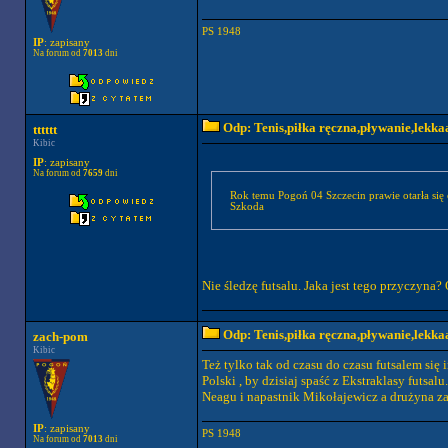
PS 1948
IP
: zapisany
Na forum od
7013
dni
Odp: Tenis,piłka ręczna,pływanie,lekkaa
tttttt
Kibic
IP
: zapisany
Na forum od
7659
dni
Rok temu Pogoń 04 Szczecin prawie otarła się 
Szkoda
Nie śledzę futsalu. Jaka jest tego przyczyna
Odp: Tenis,piłka ręczna,pływanie,lekkaa
zach-pom
Kibic
Też tylko tak od czasu do czasu futsalem się
Polski , by dzisiaj spaść z Ekstraklasy futs
Neagu i napastnik Mikołajewicz a drużyna zal
IP
: zapisany
PS 1948
Na forum od
7013
dni