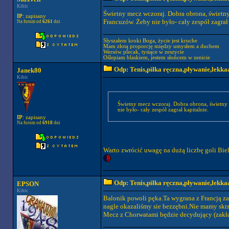
Kibic
Świetny mecz wczoraj. Dobra obrona, świetn
IP
: zapisany
Francuzów. Żeby nie było- cały zespół zagrał 
Na forum od
6261
dni
Słyszałem kroki Boga, życie jest kruche
Mam złotą proporcję między umysłem a duchem
Wersów plecak, tysiące w zeszycie
Oślepiam blaskiem, jestem słońcem w zenicie
Odp: Tenis,piłka ręczna,pływanie,lekkaa
Janek80
Kibic
Świetny mecz wczoraj. Dobra obrona, świetny
nie było- cały zespół zagrał kapitalnie.
IP
: zapisany
Na forum od
6918
dni
Warto zwrócić uwagę na dużą liczbę goli Biel
Odp: Tenis,piłka ręczna,pływanie,lekkaa
EPSON
Kibic
Balonik powoli pęka.Ta wygrana z Francją za
nagle okazaliśmy sie bezzębni.Nie mamy skrz
Mecz z Chorwatami będzie decydujący (zakła