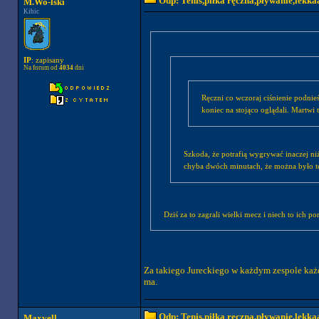
Odp: Tenis,piłka ręczna,pływanie,lekkaa
M.Wo-lski
Kibic
IP
: zapisany
Na forum od
4034
dni
Ręczni co wczoraj ciśnienie podnieś
koniec na stojąco oglądali. Martwi
Szkoda, że potrafią wygrywać inaczej niż
chyba dwóch minutach, że można było t
Dziś za to zagrali wielki mecz i niech to ich p
Za takiego Jureckiego w każdym zespole każde
ma.
Odp: Tenis,piłka ręczna,pływanie,lekkaa
Maxvell