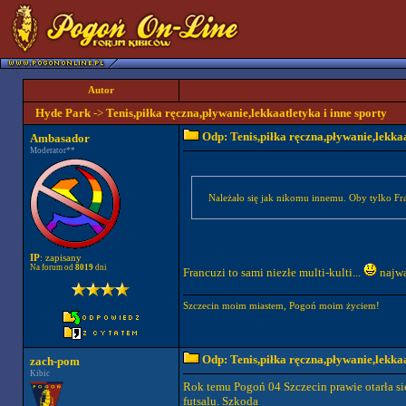
Autor
Hyde Park
->
Tenis,piłka ręczna,pływanie,lekkaatletyka i inne sporty
Odp: Tenis,piłka ręczna,pływanie,lekkaa
Ambasador
Moderator**
Należało się jak nikomu innemu. Oby tylko Fr
IP
: zapisany
Na forum od
8019
dni
Francuzi to sami niezłe multi-kulti...
najważ
Szczecin moim miastem, Pogoń moim życiem!
Odp: Tenis,piłka ręczna,pływanie,lekkaa
zach-pom
Kibic
Rok temu Pogoń 04 Szczecin prawie otarła si
futsalu. Szkoda