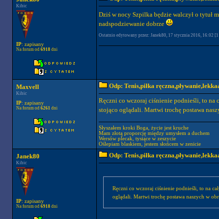
Kibic
Dziś w nocy Szpilka będzie walczył o tytuł m
nadspodziewanie dobrze
Ostatnio edytowany przez: Janek80, 17 stycznia 2016, 16:02 [1 
IP
: zapisany
Na forum od
6918
dni
Odp: Tenis,piłka ręczna,pływanie,lekkaa
Maxvell
Kibic
Ręczni co wczoraj ciśnienie podnieśli, to na 
IP
: zapisany
Na forum od
6261
dni
stojąco oglądali. Martwi trochę postawa nasz
Słyszałem kroki Boga, życie jest kruche
Mam złotą proporcję między umysłem a duchem
Wersów plecak, tysiące w zeszycie
Oślepiam blaskiem, jestem słońcem w zenicie
Odp: Tenis,piłka ręczna,pływanie,lekkaa
Janek80
Kibic
Ręczni co wczoraj ciśnienie podnieśli, to na ca
oglądali. Martwi trochę postawa naszych w obr
IP
: zapisany
Na forum od
6918
dni