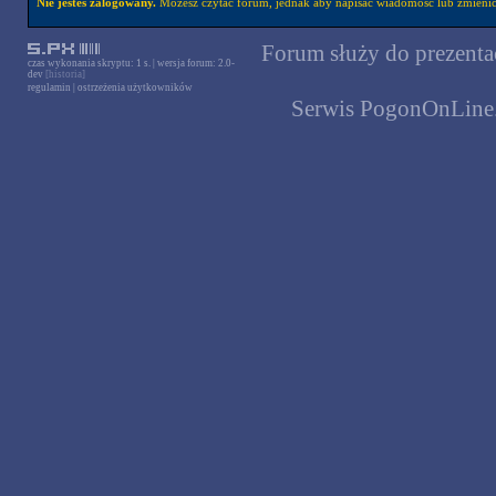
Nie jesteś zalogowany.
Możesz czytać forum, jednak aby napisać wiadomość lub zmienić 
Forum służy do prezentac
czas wykonania skryptu: 1 s. | wersja forum: 2.0-
dev
[historia]
regulamin
|
ostrzeżenia użytkowników
Serwis PogonOnLine.