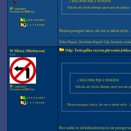
...I BALONIK PĘK Z HUKIEM.
Szkoda ale chyba dlatego sport jest tak piękny że
IP
: zapisany
Na forum od
5849
dni
Można przegrać mecz, ale nie w takim stylu....
Tylko Pogoń, Ukochana Pogoń! Cały Szczecin czeka
Odp: Tenis,piłka ręczna,pływanie,lekkaa
W Miarę Obiektywny
Kibic
...I BALONIK PĘK Z HUKIEM.
IP
: zapisany
Szkoda ale chyba dlatego sport jest tak pi
Na forum od
5071
dni
Można przegrać mecz, ale nie w takim stylu....i
Bez walki to od kilkudziesięciu lat przegry