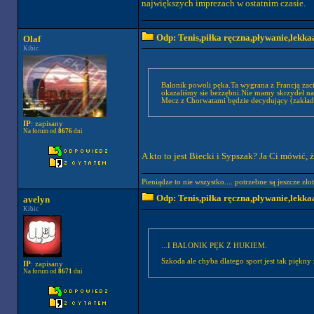
największych imprezach w ostatnim czasie.
Odp: Tenis,piłka ręczna,pływanie,lekkaa
Olaf
Kibic
Balonik powoli pęka.Ta wygrana z Francją zac
okazaliśmy sie bezzębni.Nie mamy skrzydeł na 
Mecz z Chorwatami będzie decydujący (zakłada
IP
: zapisany
Na forum od
8676
dni
A kto to jest Biecki i Sypszak? Ja Ci mówić, ż
Pieniądze to nie wszystko.... potrzebne są jeszcze zło
Odp: Tenis,piłka ręczna,pływanie,lekkaa
avelyn
Kibic
...I BALONIK PĘK Z HUKIEM.
Szkoda ale chyba dlatego sport jest tak piękny że
IP
: zapisany
Na forum od
8671
dni