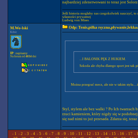
najbardziej zdenerwowani to teraz jest Solor
Jeśli historia mogłaby nas czegokolwiek nauczyć, to
własności prywatnej
Ludwig von Mises
Odp: Tenis,piłka ręczna,pływanie,lekkaa
M.Wo-lski
Kibic
IP
: zapisany
Na forum od
4034
dni
...I BALONIK PĘK Z HUKIEM.
Szkoda ale chyba dlatego sport jest tak pi
Można przegrać mecz, ale nie w takim stylu....i
Styl, stylem ale bez walki ? Po Ich twarzach
rzuci kamieniem, który nigdy się w podobnej s
się nad nimi to już przesada. Zdarza się, teraz
1
2
3
4
5
6
7
8
9
10
11
12
13
14
15
16
17
-
-
-
-
-
-
-
-
-
-
-
-
-
-
-
-
-
-