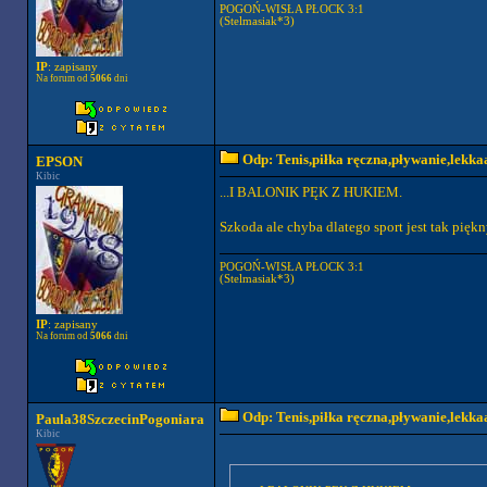
POGOŃ-WISŁA PŁOCK 3:1
(Stelmasiak*3)
IP
: zapisany
Na forum od
5066
dni
Odp: Tenis,piłka ręczna,pływanie,lekkaa
EPSON
Kibic
...I BALONIK PĘK Z HUKIEM.
Szkoda ale chyba dlatego sport jest tak piękny 
POGOŃ-WISŁA PŁOCK 3:1
(Stelmasiak*3)
IP
: zapisany
Na forum od
5066
dni
Odp: Tenis,piłka ręczna,pływanie,lekkaa
Paula38SzczecinPogoniara
Kibic