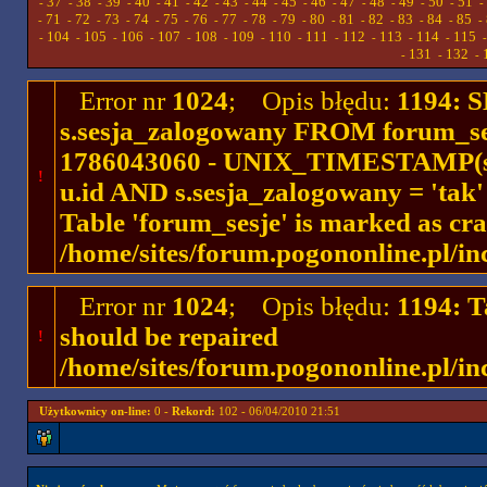
37
38
39
40
41
42
43
44
45
46
47
48
49
50
51
-
-
-
-
-
-
-
-
-
-
-
-
-
-
-
-
71
72
73
74
75
76
77
78
79
80
81
82
83
84
85
-
-
-
-
-
-
-
-
-
-
-
-
-
-
-
-
104
105
106
107
108
109
110
111
112
113
114
115
-
-
-
-
-
-
-
-
-
-
-
-
131
132
-
-
-
Error nr
1024
; Opis błędu:
1194: 
s.sesja_zalogowany FROM forum_se
1786043060 - UNIX_TIMESTAMP(ses
!
u.id AND s.sesja_zalogowany = 'ta
Table 'forum_sesje' is marked as cr
/home/sites/forum.pogononline.pl/in
Error nr
1024
; Opis błędu:
1194: T
should be repaired
!
/home/sites/forum.pogononline.pl/in
Użytkownicy on-line:
0 -
Rekord:
102 - 06/04/2010 21:51