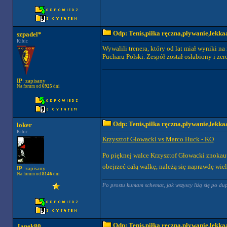
Odp: Tenis,piłka ręczna,pływanie,lekkaa
szpadel*
Kibic
Wywalili trenera, który od lat miał wyniki na
Pucharu Polski. Zespół został osłabiony i ze
IP
: zapisany
Na forum od
6925
dni
Odp: Tenis,piłka ręczna,pływanie,lekkaa
loker
Kibic
Krzysztof Glowacki vs Marco Huck - KO
Po pięknej walce Krzysztof Głowacki znokaut
obejrzeć całą walkę, należą się naprawdę wi
IP
: zapisany
Na forum od
8146
dni
Po prostu kumam schemat, jak wszyscy liżą się po du
Odp: Tenis,piłka ręczna,pływanie,lekkaa
Janek80