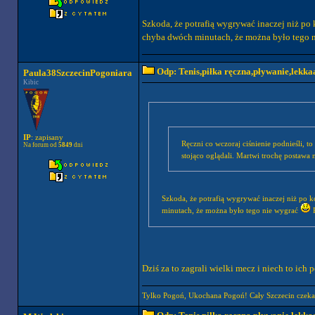
Szkoda, że potrafią wygrywać inaczej niż po 
chyba dwóch minutach, że można było tego 
Odp: Tenis,piłka ręczna,pływanie,lekkaa
Paula38SzczecinPogoniara
Kibic
IP
: zapisany
Ręczni co wczoraj ciśnienie podnieśli, to
Na forum od
5849
dni
stojąco oglądali. Martwi trochę postawa 
Szkoda, że potrafią wygrywać inaczej niż po k
minutach, że można było tego nie wygrać
P
Dziś za to zagrali wielki mecz i niech to ich
Tylko Pogoń, Ukochana Pogoń! Cały Szczecin czeka