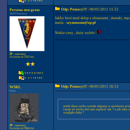
Odp: Pomocy!!!
- 06/01/2011 15:52
Persona non grata
SKPS Portowcy
Jakby ktoś miał sklep z ubraniami , damski, męs
maila :
szymmonn@op.pl
Niskie ceny , duży wybór !
IP
: zapisany
Na forum od
7257
dni
Odp: Pomocy!!!
- 06/01/2011 16:13
WSKL
Kibic
jeżeli dana osoba została złapana w autobusie prze
czasie że trzeba ileś tam zapłacić tak ? a jak taka
wygląda dalej ?
IP
: zapisany
Na forum od
7024
dni