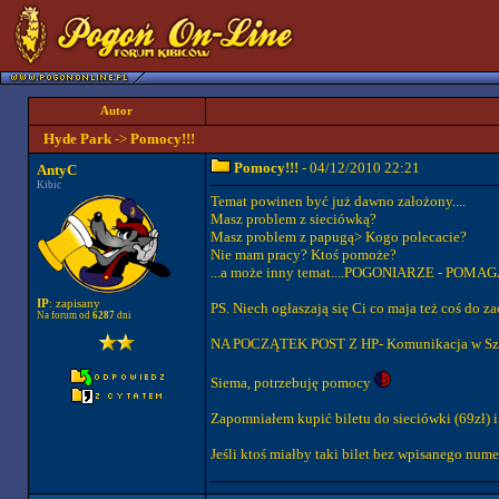
Autor
Hyde Park
->
Pomocy!!!
Pomocy!!!
- 04/12/2010 22:21
AntyC
Kibic
Temat powinen być już dawno założony....
Masz problem z sieciówką?
Masz problem z papugą> Kogo polecacie?
Nie mam pracy? Ktoś pomoże?
...a może inny temat....POGONIARZE - POMA
IP
: zapisany
PS. Niech ogłaszają się Ci co maja też coś do z
Na forum od
6287
dni
NA POCZĄTEK POST Z HP- Komunikacja w Szc
Siema, potrzebuję pomocy
Zapomniałem kupić biletu do sieciówki (69zł) i
Jeśli ktoś miałby taki bilet bez wpisanego nume