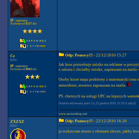
IP
: zapisany
Na forum od
8237
dni
Odp: Pomocy!!!
- 22/12/2010 15:27
Cz
Kibic
Jak ktos potrzebuje znizke na reklame w pocz
IP
: zapisany
z salonu i chcialby znizke, zapraszam na maila 
Na forum od
8003
dni
Osoby ktore maja problemy z matematyki oraz st
atmosferze, rowniez zapraszam na maila
PS. chetnych na uslugi UPC na lepszych warun
Ostatnio edytowany przez: Cz, 22 grudnia 2010, 15:33 [1 raz(y)]
www.sectorshop.net
Odp: Pomocy!!!
- 22/12/2010 16:20
ZXZXZ
Kibic
ja rozkrecam strone z ofertami zlecen, jakby kt