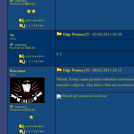
IP
: zapisany
Na forum od
9025
dni
Odp: Pomocy!!!
- 02/02/2011 20:59
Sz.
Kibic
.
IP
: zapisany
Na forum od
7645
dni
P. S.
Odp: Pomocy!!!
- 09/02/2011 20:11
Kaczmar
Kibic
Witam .A więc mam pytanie odnośnie telewizo
muzyke i zdjecia . Zna ktoś z Was sie na telew
IP
: zapisany
Na forum od
6252
dni