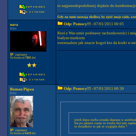
to najprawdopodobniej dojdzie do konfrontacji,
Gdy na mnie nastają złośliwi, by zjeść moje ciało, wte
Odp: Pomocy!!!
- 07/01/2011 00:05
nara
Kibic
Ktoś z Was umie podstawy rachunkowości i mógł
białym trunkiem
ewentualnie jak znacie kogoś kto da korki w mi
IP
: zapisany
Na forum od
7882
dni
Odp: Pomocy!!!
- 07/01/2011 00:39
Roman Pigwa
Kibic
jeżeli dana osoba została złapana w autobusi
list po jakimś czasie że trzeba ileś tam zapł
to świadków to jak to wygląda dalej ?
IP
: zapisany
Na forum od
6419
dni