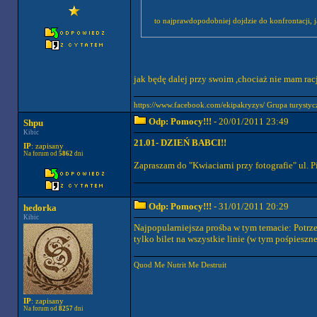
to najprawdopodobniej dojdzie do konfrontacji, j
jak będę dalej przy swoim ,chociaż nie mam rac
https://www.facebook.com/ekipakryzys/ Grupa tury
Odp: Pomocy!!!
- 20/01/2011 23:49
Shpu
Kibic
21.01- DZIEŃ BABCI!!
IP
: zapisany
Na forum od
5862
dni
Zapraszam do "Kwiaciarni przy fotografie" ul. P
Odp: Pomocy!!!
- 31/01/2011 20:29
hedorka
Kibic
Najpopularniejsza prośba w tym temacie: Potrze
tylko bilet na wszystkie linie (w tym pośpies
Quod Me Nutrit Me Destruit
IP
: zapisany
Na forum od
8257
dni