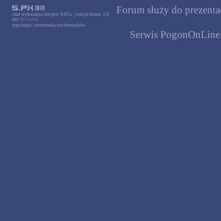
Forum służy do prezentac
czas wykonania skryptu: 0.03 s. | wersja forum: 2.0-
dev
[historia]
regulamin
|
ostrzeżenia użytkowników
Serwis PogonOnLine.