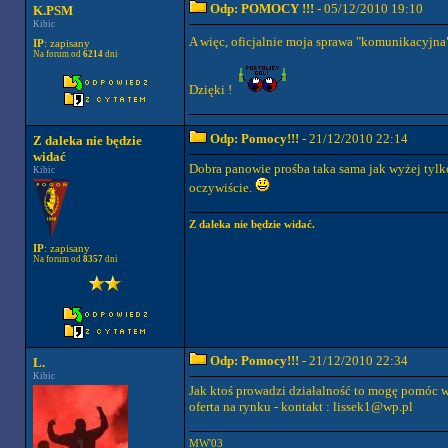
Odp: POMOCY !!!
- 05/12/2010 19:10
K.PSM
Kibic
A więc, oficjalnie moja sprawa "komunikacyjna"
IP
: zapisany
Na forum od
6214
dni
Dzięki !
Odp: Pomocy!!!
- 21/12/2010 22:14
Z daleka nie będzie
widać
Dobra panowie prośba taka sama jak wyżej tylko
Kibic
oczywiście.
Z daleka nie będzie widać.
IP
: zapisany
Na forum od
8357
dni
Odp: Pomocy!!!
- 21/12/2010 22:34
L.
Kibic
Jak ktoś prowadzi działalność to mogę pomóc w
oferta na rynku - kontakt :
lissek1@wp.pl
MW'03