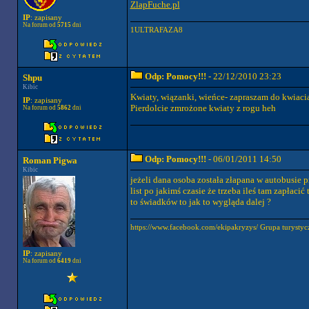
ZlapFuche.pl
IP
: zapisany
Na forum od
5715
dni
1ULTRAFAZA8
Odp: Pomocy!!!
- 22/12/2010 23:23
Shpu
Kibic
Kwiaty, wiązanki, wieńce- zapraszam do kwiaciar
IP
: zapisany
Pierdolcie zmrożone kwiaty z rogu heh
Na forum od
5862
dni
Odp: Pomocy!!!
- 06/01/2011 14:50
Roman Pigwa
Kibic
jeżeli dana osoba została złapana w autobusie pr
list po jakimś czasie że trzeba ileś tam zapłacić
to świadków to jak to wygląda dalej ?
https://www.facebook.com/ekipakryzys/ Grupa tury
IP
: zapisany
Na forum od
6419
dni