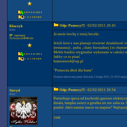
Odp: Pomocy!!!
- 02/02/2011 20:45
Kluczyk
Kibic
Ja może trochę z innej beczki.
IP
: zapisany
Na forum od
8745
dni
Jeżeli ktoś z was planuje otwierać działalność
(restauracji , pubu , chaty biesiadnej ) to chęt
Meble bardzo oryginalne wykonane w całości r
Jakby co to pisać
braterstwo4@wp.pl
"Pomocna dłoń dla brata"
Ostatnio edytowany przez: Kluczyk, 2 lutego 2011, 21:29 [1 raz(y)
Odp: Pomocy!!!
- 02/02/2011 20:54
Steryd
Kibic
Potrzebuje speca od kuchenki gazowo elektryczne
dziala, lampka swieci a grzalka sie nie zalacza
pradul. Jakis namiar macie na majstra? Najlepiej
1948