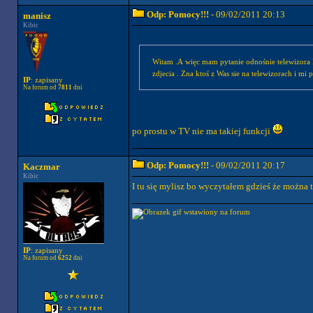
Odp: Pomocy!!!
- 09/02/2011 20:13
manisz
Kibic
Witam .A więc mam pytanie odnośnie telewizora LCD LG 42LD550 . Wbudowany ma z boku wejscie USB ale nie odtwarza filmów tylko muzyke i
zdjecia . Zna ktoś z Was sie na telewizorach i mi
IP
: zapisany
Na forum od
7811
dni
po prostu w TV nie ma takiej funkcji
Odp: Pomocy!!!
- 09/02/2011 20:17
Kaczmar
Kibic
I tu się mylisz bo wyczytałem gdzieś że można 
IP
: zapisany
Na forum od
6252
dni