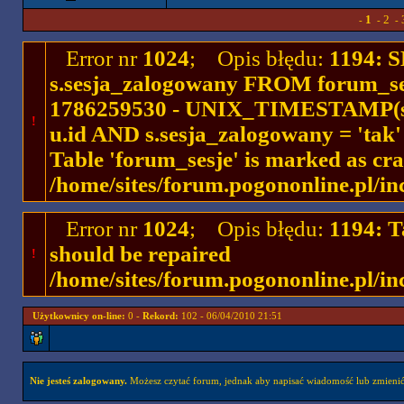
1
2
-
-
-
Error nr
1024
; Opis błędu:
1194: 
s.sesja_zalogowany FROM forum_se
1786259530 - UNIX_TIMESTAMP(ses
!
u.id AND s.sesja_zalogowany = 'ta
Table 'forum_sesje' is marked as cr
/home/sites/forum.pogononline.pl/in
Error nr
1024
; Opis błędu:
1194: T
should be repaired
!
/home/sites/forum.pogononline.pl/in
Użytkownicy on-line:
0 -
Rekord:
102 - 06/04/2010 21:51
Nie jesteś zalogowany.
Możesz czytać forum, jednak aby napisać wiadomość lub zmienić 