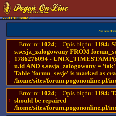
Aby przegląda
Error nr
1024
; Opis błędu:
1194: 
s.sesja_zalogowany FROM forum_se
1786276094 - UNIX_TIMESTAMP(ses
!
u.id AND s.sesja_zalogowany = 'ta
Table 'forum_sesje' is marked as cr
/home/sites/forum.pogononline.pl/in
Error nr
1024
; Opis błędu:
1194: T
should be repaired
!
/home/sites/forum.pogononline.pl/in