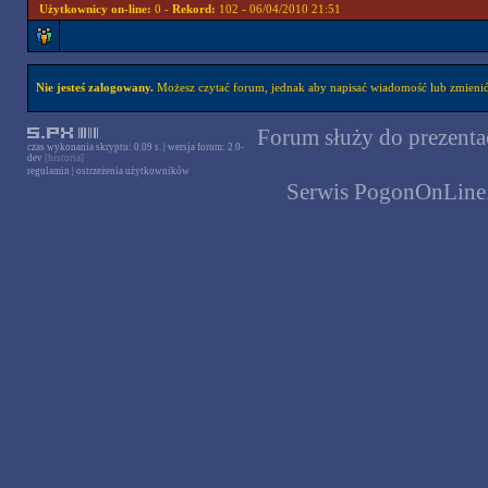
Użytkownicy on-line:
0 -
Rekord:
102 - 06/04/2010 21:51
Nie jesteś zalogowany.
Możesz czytać forum, jednak aby napisać wiadomość lub zmienić 
Forum służy do prezentac
czas wykonania skryptu: 0.09 s. | wersja forum: 2.0-
dev
[historia]
regulamin
|
ostrzeżenia użytkowników
Serwis PogonOnLine.