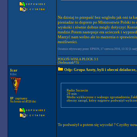
Na dzisiaj to przepaść bez wzgledu jak oni ta ka
pieniadze to dopiero po Mistrzostwie Polski to 
wyskoki i równie dobrze mogły dotyczyc Korony
rundzie.Potem nastepuje era ucieczek i wyprzed
Marzyć nam wolno ale to marzenia o sprawieniu 
możliwości.
Ostatnio edytowany przez: EPSON, 17 czerwca 2016, 13:32 [1 raz(
POGOŃ-WISŁA PŁOCK 3:1
(Stelmasiak*3)
Odp: Grupa Azoty, byli i obecni działacze
Icar
Kibic
Radio Szczecin
29 min ·
Media wykluczone z walnego zgromadzenia Zakładó
IP
: zapisany
obecny zarząd, który najpierw podważył wyliczen
Na forum od
4723
dni
To podważył a potem się wycofał ? Czyżby nowe