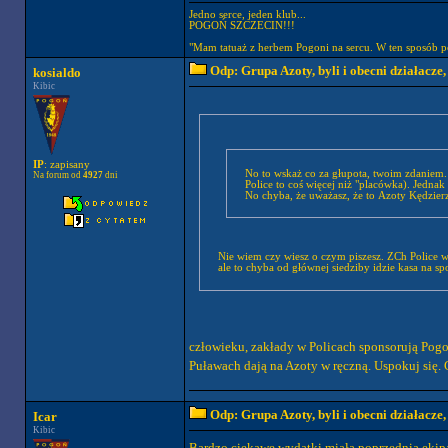
Jedno serce, jeden klub...
POGOŃ SZCZECIN!!!
"Mam tatuaż z herbem Pogoni na sercu. W ten sposób p
Odp: Grupa Azoty, byli i obecni działacze
kosialdo
Kibic
IP
: zapisany
No to wskaż co za głupota, twoim zdaniem. Wiele różnych placówek Azotów sponsoruje wiele różnych dyscyplin (Chociaż wiadomo, że
Na forum od
4927
dni
Nie wiem czy wiesz o czym piszesz. ZCh Police w
ale to chyba od głównej siedziby idzie kasa na s
człowieku, zakłady w Policach sponsorują Pogo
Puławach dają na Azoty w ręczną. Uspokuj się.
Odp: Grupa Azoty, byli i obecni działacze
Icar
Kibic
Bardzo ciekawe wydatki miała poprzednia eki