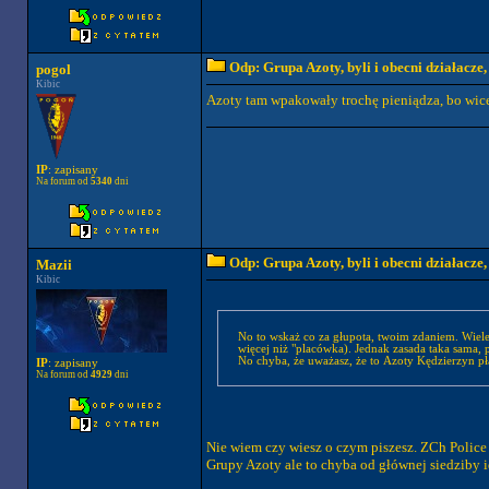
Odp: Grupa Azoty, byli i obecni działacze
pogol
Kibic
Azoty tam wpakowały trochę pieniądza, bo wicem
IP
: zapisany
Na forum od
5340
dni
Odp: Grupa Azoty, byli i obecni działacze
Mazii
Kibic
No to wskaż co za głupota, twoim zdaniem. Wiele różnych placówek Azotów sponsoruje wiele różnych dyscyplin (Chociaż wiadomo, że Police to coś
IP
: zapisany
Na forum od
4929
dni
Nie wiem czy wiesz o czym piszesz. ZCh Police 
Grupy Azoty ale to chyba od głównej siedziby i