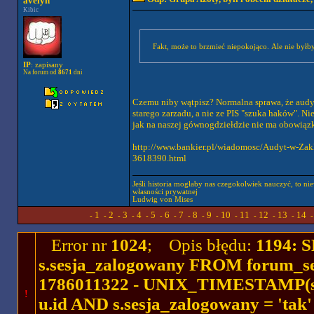
avelyn
Kibic
Fakt, może to brzmieć niepokojąco. Ale nie był
IP
: zapisany
Na forum od
8671
dni
Czemu niby wątpisz? Normalna sprawa, że audyt
starego zarzadu, a nie ze PIS "szuka haków". Ni
jak na naszej gównogdziełdzie nie ma obowiązk
http://www.bankier.pl/wiadomosc/Audyt-w-Zak
3618390.html
Jeśli historia mogłaby nas czegokolwiek nauczyć, to ni
własności prywatnej
Ludwig von Mises
1
2
3
4
5
6
7
8
9
10
11
12
13
14
-
-
-
-
-
-
-
-
-
-
-
-
-
-
Error nr
1024
; Opis błędu:
1194: 
s.sesja_zalogowany FROM forum_se
1786011322 - UNIX_TIMESTAMP(ses
!
u.id AND s.sesja_zalogowany = 'ta