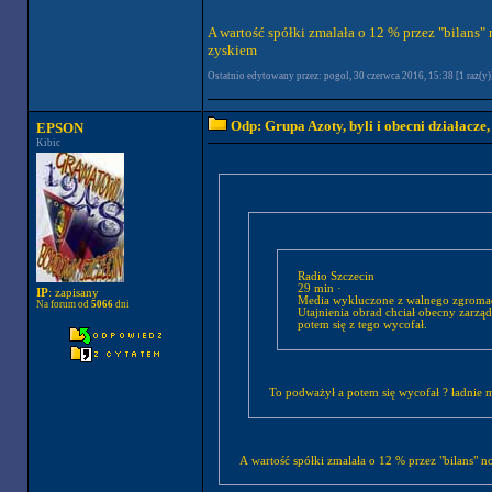
A wartość spółki zmalała o 12 % przez "bilans"
zyskiem
Ostatnio edytowany przez: pogol, 30 czerwca 2016, 15:38 [1 raz(y)
Odp: Grupa Azoty, byli i obecni działacze
EPSON
Kibic
Radio Szczecin
29 min ·
IP
: zapisany
Media wykluczone z walnego zgromadz
Na forum od
5066
dni
Utajnienia obrad chciał obecny zarzą
potem się z tego wycofał.
To podważył a potem się w
A wartość spółki zmalała o 12 % przez "bilans" 