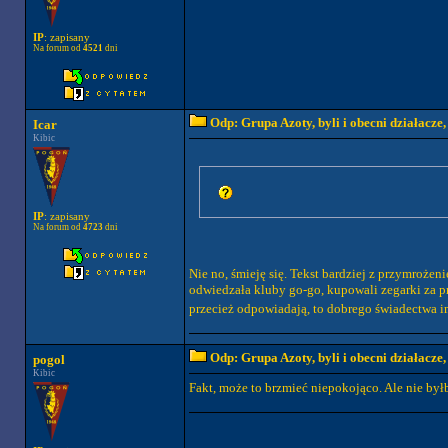
IP
: zapisany
Na forum od
4521
dni
Odp: Grupa Azoty, byli i obecni działacze
Icar
Kibic
IP
: zapisany
Na forum od
4723
dni
Nie no, śmieję się. Tekst bardziej z przymroże
odwiedzała kluby go-go, kupowali zegarki za pra
przecież odpowiadają, to dobrego świadectwa 
Odp: Grupa Azoty, byli i obecni działacze
pogol
Kibic
Fakt, może to brzmieć niepokojąco. Ale nie by