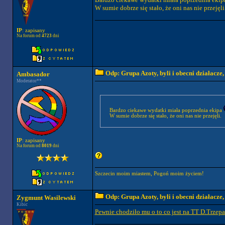
W sumie dobrze się stało, że oni nas nie przejęli
IP
: zapisany
Na forum od
4723
dni
Odp: Grupa Azoty, byli i obecni działacze
Ambasador
Moderator**
Bardzo ciekawe wydatki miała poprzednia ekipa
W sumie dobrze się stało, że oni nas nie przejęli.
IP
: zapisany
Na forum od
8019
dni
Szczecin moim miastem, Pogoń moim życiem!
Odp: Grupa Azoty, byli i obecni działacze
Zygmunt Wasilewski
Kibic
Pewnie chodziło mu o to co jest na TT D.Trzep