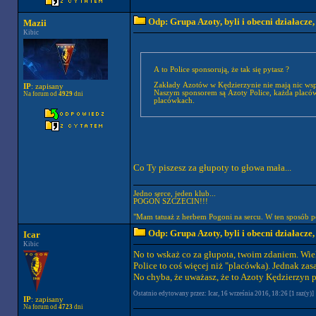
Odp: Grupa Azoty, byli i obecni działacze
Mazii
Kibic
A to Police sponsorują, że tak się pytasz ?
Zakłady Azotów w 
IP
: zapisany
Naszym sponsorem są Azoty Police, każda placówka Azotów kogoś innego sobie sponsoruje i nie przekłada się to na sponsorowanie w innych
Na forum od
4929
dni
placówkach.
Co Ty piszesz za głupoty to głowa mała...
Jedno serce, jeden klub...
POGOŃ SZCZECIN!!!
"Mam tatuaż z herbem Pogoni na sercu. W ten sposób p
Odp: Grupa Azoty, byli i obecni działacze
Icar
Kibic
No to wskaż co za głupota, twoim zdaniem. Wi
Police to coś więcej niż "placówka). Jednak za
No chyba, że uważasz, że to Azoty Kędzierzyn pła
Ostatnio edytowany przez: Icar, 16 września 2016, 18:26 [1 raz(y)]
IP
: zapisany
Na forum od
4723
dni