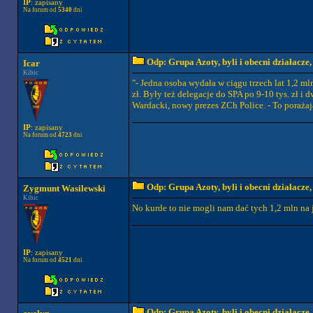
IP
: zapisany
Na forum od
5340
dni
Odp: Grupa Azoty, byli i obecni działacze
Icar
Kibic
"- Jedna osoba wydała w ciągu trzech lat 1,2 ml
zł. Były też delegacje do SPA po 9-10 tys. zł i
Wardacki, nowy prezes ZCh Police. - To porażaj
IP
: zapisany
Na forum od
4723
dni
Odp: Grupa Azoty, byli i obecni działacze
Zygmunt Wasilewski
Kibic
No kurde to nie mogli nam dać tych 1,2 mln na 
IP
: zapisany
Na forum od
4521
dni
Odp: Grupa Azoty, byli i obecni działacze