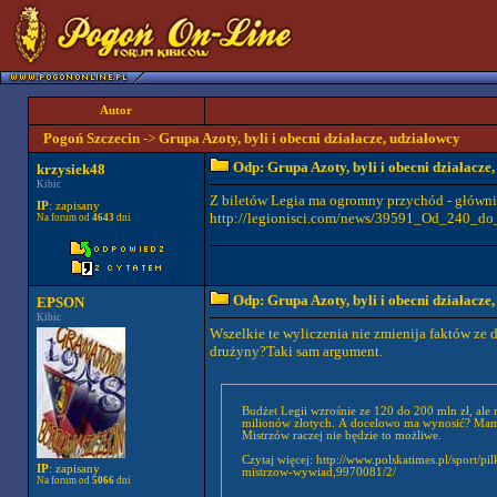
Autor
Pogoń Szczecin
->
Grupa Azoty, byli i obecni działacze, udziałowcy
Odp: Grupa Azoty, byli i obecni działacze
krzysiek48
Kibic
Z biletów Legia ma ogromny przychód - głównie
IP
: zapisany
http://legionisci.com/news/39591_Od_240_do
Na forum od
4643
dni
Odp: Grupa Azoty, byli i obecni działacze
EPSON
Kibic
Wszelkie te wyliczenia nie zmienija faktów ze d
drużyny?Taki sam argument.
Budżet Legii wzrośnie ze 120 do 200 mln zł, ale
milionów złotych. A docelowo ma wynosić? Mam n
Mistrzów raczej nie będzie to możliwe.
Czytaj więcej: http://www.polskatimes.pl/sport/
IP
: zapisany
mistrzow-wywiad,9970081/2/
Na forum od
5066
dni