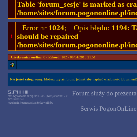
Table 'forum_sesje' is marked as cr
/home/sites/forum.pogononline.pl/in
Error nr
1024
; Opis błędu:
1194: T
should be repaired
!
/home/sites/forum.pogononline.pl/in
Użytkownicy on-line:
0 -
Rekord:
102 - 06/04/2010 21:51
Nie jesteś zalogowany.
Możesz czytać forum, jednak aby napisać wiadomość lub zmienić 
Forum służy do prezentac
czas wykonania skryptu: 0.03 s. | wersja forum: 2.0-
dev
[historia]
regulamin
|
ostrzeżenia użytkowników
Serwis PogonOnLine.