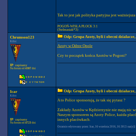
Tak to jest jak polityka partyjna jest ważniejsza
POGOŃ-WISŁA PŁOCK 3:1
(Stelmasiak*3)
Odp: Grupa Azoty, byli i obecni działacze
Chrumson123
Kibic
Azoty w Odrze Opole
Czy to początek końca Azotów w Pogoni?
IP
: zapisany
Na forum od
4387
dni
Odp: Grupa Azoty, byli i obecni działacze
Icar
Kibic
A to Police sponsorują, że tak się pytasz ?
Zakłady Azotów w Kędzierzynie nie mają nic w
Naszym sponsorem są Azoty Police, każda placó
innych placówkach.
IP
: zapisany
Na forum od
4723
dni
Ostatnio edytowany przez: Icar, 16 września 2016, 16:38 [1 raz(y)]