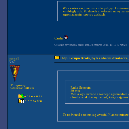
W czwartek akcjonariusze zdecydują o kontrower
za ubiegły rok. Po dwóch miesiącach nowy zarząd 
zgromadzeniu raport o zyskach.
Cuda
Ostatnio edytowany przez: Icar, 30 czerwca 2016, 15:19 [2 raz(y)]
Odp: Grupa Azoty, byli i obecni działacze
pogol
Kibic
IP
: zapisany
Radio Szczecin
Na forum od
5340
dni
29 min ·
Media wykluczone z walnego zgromadzenia Z
obrad chciał obecny zarząd, który najpierw
To podważył a potem się wycofał ? ładnie 