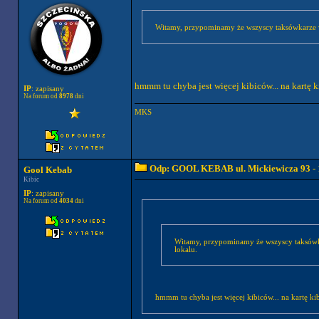
Witamy, przypominamy że wszyscy taksówkarze w m
hmmm tu chyba jest więcej kibiców... na kartę ki
IP
: zapisany
Na forum od
8978
dni
MKS
Odp: GOOL KEBAB ul. Mickiewicza 93
- 
Gool Kebab
Kibic
IP
: zapisany
Na forum od
4034
dni
Witamy, przypominamy że wszyscy taksówkar
lokalu.
hmmm tu chyba jest więcej kibiców... na kartę kib