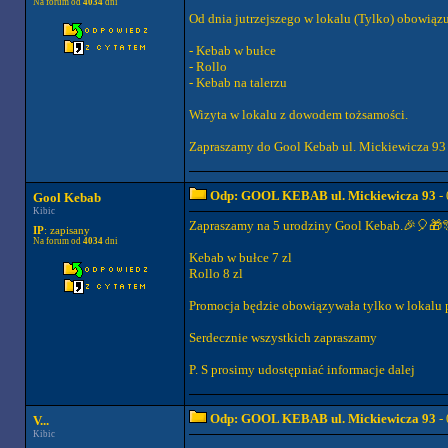
Na forum od
4034
dni
Od dnia jutrzejszego w lokalu (Tylko) obowiązuj
- Kebab w bułce
- Rollo
- Kebab na talerzu
Wizyta w lokalu z dowodem tożsamości.
Zapraszamy do Gool Kebab ul. Mickiewicza 93
Odp: GOOL KEBAB ul. Mickiewicza 93
- 
Gool Kebab
Kibic
Zapraszamy na 5 urodziny Gool Kebab.🎉🎈🎁
IP
: zapisany
Na forum od
4034
dni
Kebab w bułce 7 zl
Rollo 8 zl
Promocja będzie obowiązywała tylko w lokalu 
Serdecznie wszystkich zapraszamy
P. S prosimy udostępniać informacje dalej
Odp: GOOL KEBAB ul. Mickiewicza 93
- 
V...
Kibic