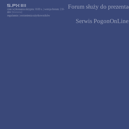
Forum służy do prezentac
czas wykonania skryptu: 0.03 s. | wersja forum: 2.0-
dev
[historia]
regulamin
|
ostrzeżenia użytkowników
Serwis PogonOnLine.