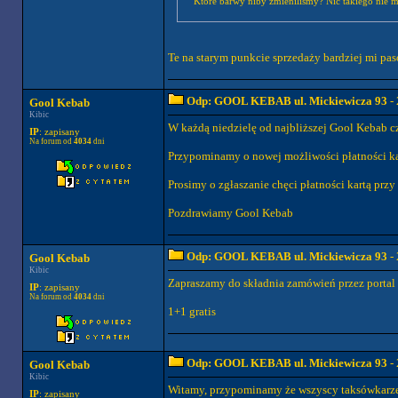
Które barwy niby zmieniliśmy? Nic takiego nie m
Te na starym punkcie sprzedaży bardziej mi pa
Odp: GOOL KEBAB ul. Mickiewicza 93
- 
Gool Kebab
Kibic
W każdą niedzielę od najbliższej Gool Kebab 
IP
: zapisany
Na forum od
4034
dni
Przypominamy o nowej możliwości płatności kar
Prosimy o zgłaszanie chęci płatności kartą przy
Pozdrawiamy Gool Kebab
Odp: GOOL KEBAB ul. Mickiewicza 93
- 
Gool Kebab
Kibic
Zapraszamy do składnia zamówień przez portal P
IP
: zapisany
Na forum od
4034
dni
1+1 gratis
Odp: GOOL KEBAB ul. Mickiewicza 93
- 
Gool Kebab
Kibic
Witamy, przypominamy że wszyscy taksówkarze w
IP
: zapisany