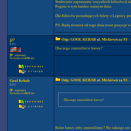
Serdecznie zapraszamy wszystkich kibiców (i n
Pogoni w tym bardzo ważnym dniu.
Dla Kibiców posiadających bilety z Legnicy pr
P.S. Będą również od tego dnia nowe pozycje w
Odp: GOOL KEBAB ul. Mickiewicza 93
- 
j27
Kibic
Dlaczego zmieniliście barwy?
IP
: zapisany
Na forum od
4296
dni
Odp: GOOL KEBAB ul. Mickiewicza 93
- 
Gool Kebab
Kibic
IP
: zapisany
Na forum od
4034
dni
Dlaczego zmieniliście barwy?
Które barwy niby zmieniliśmy? Nic takiego nie