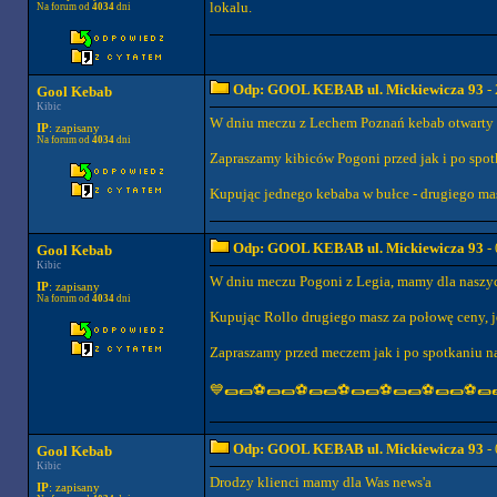
lokalu.
Na forum od
4034
dni
Odp: GOOL KEBAB ul. Mickiewicza 93
- 
Gool Kebab
Kibic
W dniu meczu z Lechem Poznań kebab otwarty 
IP
: zapisany
Na forum od
4034
dni
Zapraszamy kibiców Pogoni przed jak i po spo
Kupując jednego kebaba w bułce - drugiego mas
Odp: GOOL KEBAB ul. Mickiewicza 93
- 
Gool Kebab
Kibic
W dniu meczu Pogoni z Legia, mamy dla naszyc
IP
: zapisany
Na forum od
4034
dni
Kupując Rollo drugiego masz za połowę ceny, j
Zapraszamy przed meczem jak i po spotkaniu na
💙🌯🌯⚽🌯🌯⚽🌯🌯⚽🌯🌯⚽🌯🌯⚽🌯🌯⚽🌯
Odp: GOOL KEBAB ul. Mickiewicza 93
- 
Gool Kebab
Kibic
Drodzy klienci mamy dla Was news'a
IP
: zapisany