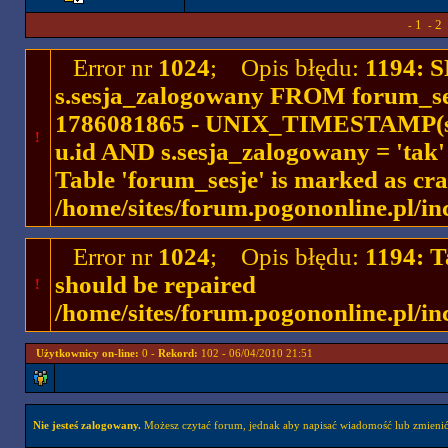
1
2
-
-
Error nr
1024
; Opis błędu:
1194: 
s.sesja_zalogowany FROM forum_se
1786081865 - UNIX_TIMESTAMP(ses
!
u.id AND s.sesja_zalogowany = 'ta
Table 'forum_sesje' is marked as cr
/home/sites/forum.pogononline.pl/in
Error nr
1024
; Opis błędu:
1194: T
should be repaired
!
/home/sites/forum.pogononline.pl/in
Użytkownicy on-line:
0 -
Rekord:
102 - 06/04/2010 21:51
Nie jesteś zalogowany.
Możesz czytać forum, jednak aby napisać wiadomość lub zmienić 