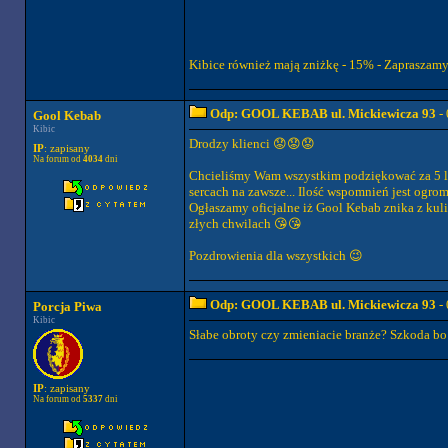
Kibice również mają zniżkę - 15% - Zapraszam
Odp: GOOL KEBAB ul. Mickiewicza 93
- 
Gool Kebab
Kibic
Drodzy klienci 😟😟😟
IP
: zapisany
Na forum od
4034
dni
Chcieliśmy Wam wszystkim podziękować za 5 lat
sercach na zawsze... Ilość wspomnień jest ogro
Ogłaszamy oficjalne iż Gool Kebab znika z kul
złych chwilach 😘😘
Pozdrowienia dla wszystkich 😉
Odp: GOOL KEBAB ul. Mickiewicza 93
- 
Porcja Piwa
Kibic
Słabe obroty czy zmieniacie branże? Szkoda bo
IP
: zapisany
Na forum od
5337
dni