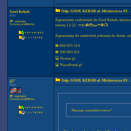
Odp: GOOL KEBAB ul. Mickiewicza 93
- 
Gool Kebab
Kibic
Zapraszamy codziennie do Gool Kebab, mieszcz
IP
: zapisany
Na forum od
4034
dni
sobotę 12-22. 🥙🌮🍔🍟🌯🍴⚽📺
Zapraszamy do zamówień jedzenia do domu, szk
☎️ 694 055 314
☎️ 500 083 431
💻 Pyszne.pl
💻 PizzaPortal.pl
Odp: GOOL KEBAB ul. Mickiewicza 93
- 
j27
Kibic
IP
: zapisany
Na forum od
4296
dni
Dlaczego zmieniliście barwy?