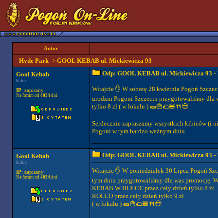
Autor
Hyde Park
->
GOOL KEBAB ul. Mickiewicza 93
Odp: GOOL KEBAB ul. Mickiewicza 93
- 
Gool Kebab
Kibic
Witajcie ✋️ W sobotę 28 kwietnia Pogoń Szczec
IP
: zapisany
Na forum od
4034
dni
urodzin Pogoni Szczecin przygotowaliśmy dla
tylko 8 zł ( w lokalu ) 🌯🍟🌮🍔🍴😎
Serdecznie zapraszamy wszystkich kibiców (i n
Pogoni w tym bardzo ważnym dniu.
Odp: GOOL KEBAB ul. Mickiewicza 93
- 
Gool Kebab
Kibic
Witajcie ✋️ W poniedziałek 30 Lipca Pogoń Szc
IP
: zapisany
Na forum od
4034
dni
tym dniu przygotowaliśmy dla was promocję. 
KEBAB W BUŁCE przez cały dzień tylko 8 zł
ROLLO przez cały dzień tylko 9 zl
( w lokalu ) 🌯🍟🌮🍔🍴😎