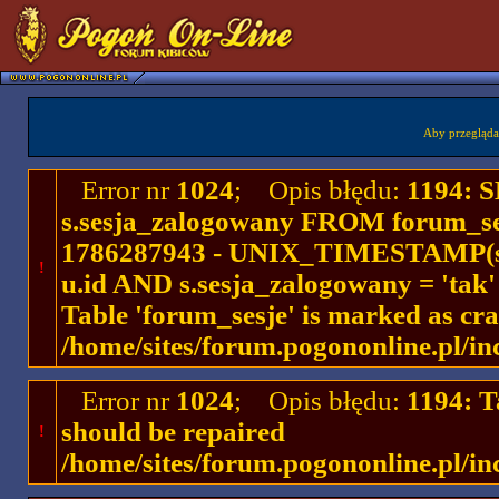
Aby przegląda
Error nr
1024
; Opis błędu:
1194: 
s.sesja_zalogowany FROM forum_se
1786287943 - UNIX_TIMESTAMP(ses
!
u.id AND s.sesja_zalogowany = 'ta
Table 'forum_sesje' is marked as cr
/home/sites/forum.pogononline.pl/in
Error nr
1024
; Opis błędu:
1194: T
should be repaired
!
/home/sites/forum.pogononline.pl/in