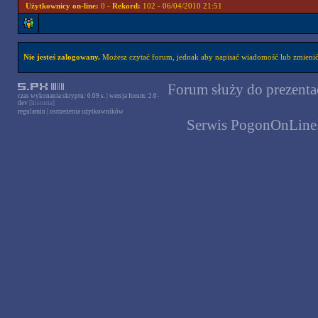
Użytkownicy on-line:
0 -
Rekord:
102 - 06/04/2010 21:51
Nie jesteś zalogowany.
Możesz czytać forum, jednak aby napisać wiadomość lub zmienić 
Forum służy do prezentac
czas wykonania skryptu: 0.09 s. | wersja forum: 2.0-
dev
[historia]
regulamin
|
ostrzeżenia użytkowników
Serwis PogonOnLine.