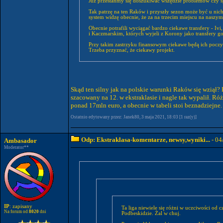
Już przestańmy się doszukiwać wszędzie problemów czy s
Tak patrzę na ten Raków i przyszły sezon może być u nich
system widzę obecnie, że za na trzecim miejscu na naszym
Obecnie potrafili wyciągać bardzo ciekawe transfery - Iv
i Kaczmarskim, których wyjeli z Korony jako transfery go
Przy takim zastrzyku finansowym ciekawe będą ich poczy
Trzeba przyznać, że ciekawy projekt.
Skąd ten silny jak na polskie warunki Raków się wziął
szacowany na 12. w ekstraklasie i nagle tak wypalił. R
ponad 17mln euro, a obecnie w tabeli stoi beznadziejne
Ostatnio edytowany przez: Janek80, 3 maja 2021, 18:03 [1 raz(y)]
Odp: Ekstraklasa-komentarze, newsy,wyniki...
- 04
Ambasador
Moderator**
IP
: zapisany
Ta liga niewiele się różni w uczciwości od czasów fryzjera czy Vita Żelazko. Stal Mielec ciągnięte za uszy do wytrzymania. No bo przecież to klub z "tradycjami " A nie jakieś tam
Na forum od
8020
dni
Podbeskidzie. Żal w chuj.