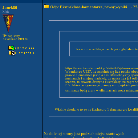
Odp: Ekstraklasa-komentarze, newsy,wyniki...
- 25
Janek80
Kibic
IP
: zapisany
Na forum od
6919
dni
Takie mnie refleksja naszła jak oglądałem t
https://www.transfermarkt.pl/statistik/5jahreswertu
W rankingu UEFA lig znajduje się liga polska obec
prawie niemożliwe jest dla nas. Musielibyśmy spaś
pucharach i miejmy nadzieję, że nasza liga już odb
sezonu, to czwarta drużyna ekstraklasy też zagra w
P.S. Jakieś reorganizacje planują europejskich pu
tam nasze będą grały w eliminacjach poza mistrze
Właśnie chodzi o to ze na flashscore 1 druzyna gra kwali
Na dole tej strony jest podział miejsc startowych: