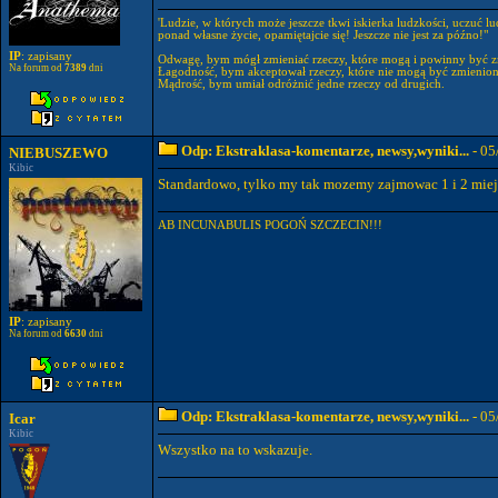
'Ludzie, w których może jeszcze tkwi iskierka ludzkości, uczuć l
ponad własne życie, opamiętajcie się! Jeszcze nie jest za późno!"
IP
: zapisany
Odwagę, bym mógł zmieniać rzeczy, które mogą i powinny być z
Na forum od
7389
dni
Łagodność, bym akceptował rzeczy, które nie mogą być zmienion
Mądrość, bym umiał odróżnić jedne rzeczy od drugich.
Odp: Ekstraklasa-komentarze, newsy,wyniki...
- 05
NIEBUSZEWO
Kibic
Standardowo, tylko my tak mozemy zajmowac 1 i 2 miejsc
AB INCUNABULIS POGOŃ SZCZECIN!!!
IP
: zapisany
Na forum od
6630
dni
Odp: Ekstraklasa-komentarze, newsy,wyniki...
- 05
Icar
Kibic
Wszystko na to wskazuje.