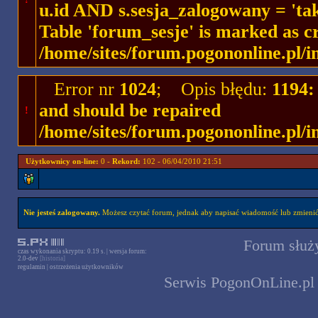
u.id AND s.sesja_zalogowany = '
Table 'forum_sesje' is marked as c
/home/sites/forum.pogononline.pl/i
Error nr
1024
; Opis błędu:
1194:
and should be repaired
!
/home/sites/forum.pogononline.pl/i
Użytkownicy on-line:
0 -
Rekord:
102 - 06/04/2010 21:51
Nie jesteś zalogowany.
Możesz czytać forum, jednak aby napisać wiadomość lub zmienić 
Forum służy
czas wykonania skryptu: 0.19 s. | wersja forum:
2.0-dev
[historia]
regulamin
|
ostrzeżenia użytkowników
Serwis PogonOnLine.pl 