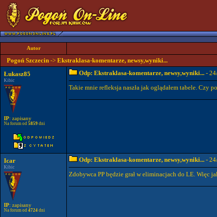
Autor
Pogoń Szczecin
->
Ekstraklasa-komentarze, newsy,wyniki...
Odp: Ekstraklasa-komentarze, newsy,wyniki...
- 24
Łukasz85
Kibic
Takie mnie refleksja naszła jak oglądałem tabele. Czy p
IP
: zapisany
Na forum od
5859
dni
Odp: Ekstraklasa-komentarze, newsy,wyniki...
- 24
Icar
Kibic
Zdobywca PP będzie grał w eliminacjach do LE. Więc jak
IP
: zapisany
Na forum od
4724
dni