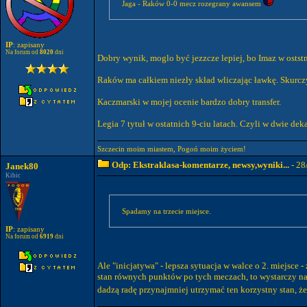
Jaga - Raków 0-0 mecz rozegrany awansem
IP
: zapisany
Na forum od
8020
dni
Dobry wynik, moglo być jezzcze lepiej, bo Imaz w oststn
Raków ma całkiem niezły skład wliczając ławkę. Skurczy
Kaczmarski w mojej ocenie bardzo dobry transfer.
Legia 7 tytuł w ostatnich 9-ciu latach. Czyli w dwie d
Szczecin moim miastem, Pogoń moim życiem!
Odp: Ekstraklasa-komentarze, newsy,wyniki...
- 28
Janek80
Kibic
Spadamy na trzecie miejsce.
IP
: zapisany
Na forum od
6919
dni
Ale "inicjatywa" - lepsza sytuacja w walce o 2. miejsce
stan równych punktów po tych meczach, to wystarczy na
dadzą radę przynajmniej utrzymać ten korzystny stan, ż