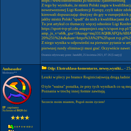
https://www.transfermarkt.pl/statistik/5jahreswertung
Z tego by wynikało, że mistrz Polski zagra w kwalifikacj
nowotworzonej Ligi Konferecji Europy, czyli także zdo
kierowali dopuszczając drużyny do gry w europejskich pu
jakby mistrz Polski "spadł" do nich z kwalifikacjami do
Tu jest artykuł co tłumaczy więcej odnośnie Ligi Konfer
https://sport-tvp-pl.cdn.ampproject.org/v/s/sport.tvp
amp_js_v=a6&_gsa=1&usqp=mq331AQHKAFQArABI
20%251%24s&share=https%3A%2F%2Fsport.tvp.pl%2F53
Z niego wynika w odpowiedzi na pierwsze pytanie w arty
pierwszej rundy eliminacji musi grać. Oczywiście nawet
Ostatnio edytowany przez: Janek80, 25 kwietnia 2021, 07:26 [5 raz(y)]
Odp: Ekstraklasa-komentarze, newsy,wyniki...
- 25
Ambasador
Moderator**
Leszki w plecy po bramce Roginicia(swoją drogą ładnie 
O tyle "ważna" porażka, że przy tych wynikach co są mo
Poznania w trochę innej formie zawitają.
Szczecin moim miastem, Pogoń moim życiem!
IP
: zapisany
Na forum od
8020
dni