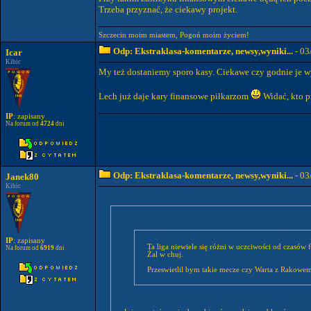
Trzeba przyznać, że ciekawy projekt.
Szczecin moim miastem, Pogoń moim życiem!
Odp: Ekstraklasa-komentarze, newsy,wyniki...
- 03
Icar
Kibic
My też dostaniemy sporo kasy. Ciekawe czy godnie je 
Lech już daje kary finansowe piłkarzom
Widać, kto p
IP
: zapisany
Na forum od
4724
dni
Odp: Ekstraklasa-komentarze, newsy,wyniki...
- 03
Janek80
Kibic
IP
: zapisany
Ta liga niewiele się różni w uczciwości od czasów fryzjera czy Vita Żelazko. Stal Mielec ciągnięte za uszy do wytrzymania. No bo przecież to klub z "tradycjami " A nie jakieś tam Podbeskidzie.
Na forum od
6919
dni
Żal w chuj.
Przeswietlil bym takie mecze czy Warta z Rakowem 