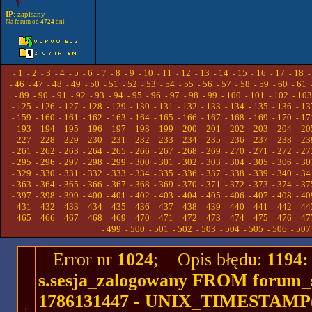
IP
: zapisany
Na forum od
4724
dni
1
2
3
4
5
6
7
8
9
10
11
12
13
14
15
16
17
18
-
-
-
-
-
-
-
-
-
-
-
-
-
-
-
-
-
-
46
47
48
49
50
51
52
53
54
55
56
57
58
59
60
61
-
-
-
-
-
-
-
-
-
-
-
-
-
-
-
-
89
90
91
92
93
94
95
96
97
98
99
100
101
102
103
-
-
-
-
-
-
-
-
-
-
-
-
-
-
-
125
126
127
128
129
130
131
132
133
134
135
136
13
-
-
-
-
-
-
-
-
-
-
-
-
-
159
160
161
162
163
164
165
166
167
168
169
170
17
-
-
-
-
-
-
-
-
-
-
-
-
-
193
194
195
196
197
198
199
200
201
202
203
204
20
-
-
-
-
-
-
-
-
-
-
-
-
-
227
228
229
230
231
232
233
234
235
236
237
238
23
-
-
-
-
-
-
-
-
-
-
-
-
-
261
262
263
264
265
266
267
268
269
270
271
272
27
-
-
-
-
-
-
-
-
-
-
-
-
-
295
296
297
298
299
300
301
302
303
304
305
306
30
-
-
-
-
-
-
-
-
-
-
-
-
-
329
330
331
332
333
334
335
336
337
338
339
340
34
-
-
-
-
-
-
-
-
-
-
-
-
-
363
364
365
366
367
368
369
370
371
372
373
374
37
-
-
-
-
-
-
-
-
-
-
-
-
-
397
398
399
400
401
402
403
404
405
406
407
408
40
-
-
-
-
-
-
-
-
-
-
-
-
-
431
432
433
434
435
436
437
438
439
440
441
442
44
-
-
-
-
-
-
-
-
-
-
-
-
-
465
466
467
468
469
470
471
472
473
474
475
476
47
-
-
-
-
-
-
-
-
-
-
-
-
-
499
500
501
502
503
504
505
506
507
-
-
-
-
-
-
-
-
-
Error nr
1024
; Opis błędu:
1194:
s.sesja_zalogowany FROM forum_s
1786131447 - UNIX_TIMESTAMP(se
!