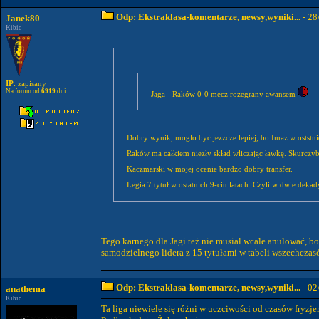
Odp: Ekstraklasa-komentarze, newsy,wyniki...
- 28
Janek80
Kibic
IP
: zapisany
Na forum od
6919
dni
Jaga - Raków 0-0 mecz rozegrany awansem
Dobry wynik, moglo być jezzcze lepiej, bo Imaz w oststnie
Raków ma całkiem niezły skład wliczając ławkę. Skurczyb
Kaczmarski w mojej ocenie bardzo dobry transfer.
Legia 7 tytuł w ostatnich 9-ciu latach. Czyli w dwie dek
Tego karnego dla Jagi też nie musiał wcale anulować, bo
samodzielnego lidera z 15 tytułami w tabeli wszechczas
Odp: Ekstraklasa-komentarze, newsy,wyniki...
- 02
anathema
Kibic
Ta liga niewiele się różni w uczciwości od czasów fryzje