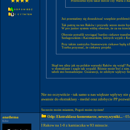
Przeswietlil bym takie mecze czy Warta z R
Już przestańmy się doszukiwać wszędzie problemó
Tak patrzę na ten Raków i przyszły sezon może być
W pro junior system widzę obecnie, że za na trzec
Obecnie potrafili wyciągać bardzo ciekawe transfer
Szelagowskim i Kaczmarskim, których wyjeli z Kor
Przy takim zastrzyku finansowym ciekawe będą ic
Trzeba przyznać, że ciekawy projekt.
Skąd ten silny jak na polskie warunki Raków się wziął?
w ekstraklasie i nagle tak wypalił. Różnie może być z n
tabeli stoi beznadziejne. Gwarancji, że zdobyte wpływy fi
Nie no oczywiście - tak samo u nas większe wpływy nie 
awansie do ekstraklasy - medal oraz zdobycie PP pozwal
Szczecin moim miastem, Pogoń moim życiem!
Odp: Ekstraklasa-komentarze, newsy,wyniki...
- 05
anathema
Kibic
I Rakow na 1-0 z karniaczka w 93 minucie.