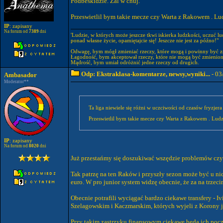
Podbeskidzie. Żal w chuj.
Przeswietlil bym takie mecze czy Warta z Rakowem . Lud
IP
: zapisany
Na forum od
7389
dni
'Ludzie, w których może jeszcze tkwi iskierka ludzkości, uczuć l
ponad własne życie, opamiętajcie się! Jeszcze nie jest za późno!"
Odwagę, bym mógł zmieniać rzeczy, które mogą i powinny być z
Łagodność, bym akceptował rzeczy, które nie mogą być zmienion
Mądrość, bym umiał odróżnić jedne rzeczy od drugich.
Odp: Ekstraklasa-komentarze, newsy,wyniki...
- 03
Ambasador
Moderator**
Przeswietlil bym takie mecze czy Warta z Rakowem . Ludzi
IP
: zapisany
Na forum od
8020
dni
Już przestańmy się doszukiwać wszędzie problemów czy 
Tak patrzę na ten Raków i przyszły sezon może być u nic
euro. W pro junior system widzę obecnie, że za na trzec
Obecnie potrafili wyciągać bardzo ciekawe transfery - I
Szelagowskim i Kaczmarskim, których wyjeli z Korony ja
Przy takim zastrzyku finansowym ciekawe będą ich poc