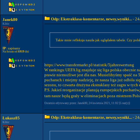
Odp: Ekstraklasa-komentarze, newsy,wyniki...
- 24
Janek80
Kibic
Takie mnie refleksja naszła jak oglądałem tabele. Czy pol
IP
: zapisany
Na forum od
6919
dni
https://www.transfermarkt.pl/statistik/5jahreswertung
W rankingu UEFA lig znajduje się liga polska obecnie na
prawie niemożliwe jest dla nas. Musielibyśmy spaść na 5
pucharach i miejmy nadzieję, że nasza liga już odbiła s
sezonu, to czwarta drużyna ekstraklasy też zagra w tych
P.S. Jakieś reorganizacje planują europejskich pucharów
tam nasze będą grały w eliminacjach poza mistrzem Pol
Ostatnio edytowany przez: Janek80, 24 kwietnia 2021, 11:02 [5 raz(y)]
Odp: Ekstraklasa-komentarze, newsy,wyniki...
- 24
Łukasz85
Kibic