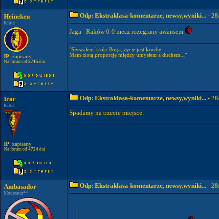
Odp: Ekstraklasa-komentarze, newsy,wyniki...
- 28
Heineken
Kibic
Jaga - Raków 0-0 mecz rozegrany awansem
"Słyszałem kroki Boga, życie jest kruche
Mam złotą proporcję między umysłem a duchem..."
IP
: zapisany
Na forum od
5715
dni
Odp: Ekstraklasa-komentarze, newsy,wyniki...
- 28
Icar
Kibic
Spadamy na trzecie miejsce.
IP
: zapisany
Na forum od
4724
dni
Odp: Ekstraklasa-komentarze, newsy,wyniki...
- 28
Ambasador
Moderator**