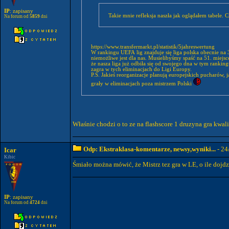
IP
: zapisany
Takie mnie refleksja naszła jak oglądałem tabele. 
Na forum od
5859
dni
https://www.transfermarkt.pl/statistik/5jahreswertung
W rankingu UEFA lig znajduje się liga polska obecnie na 
niemożliwe jest dla nas. Musielibyśmy spaść na 51. miejs
że nasza liga już odbiła się od swojego dna w tym ranking
zagra w tych eliminacjach do Ligi Europy.
P.S. Jakieś reorganizacje planują europejskich pucharów,
grały w eliminacjach poza mistrzem Polski
Właśnie chodzi o to ze na flashscore 1 druzyna gra kwal
Odp: Ekstraklasa-komentarze, newsy,wyniki...
- 24
Icar
Kibic
Śmiało można mówić, że Mistrz tez gra w LE, o ile do
IP
: zapisany
Na forum od
4724
dni