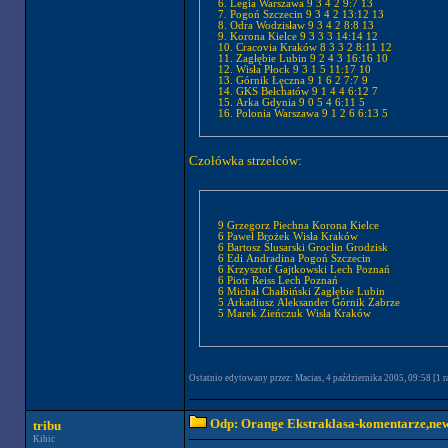
6. Legia Warszawa 9 3 4 2 9:7 13
7. Pogoń Szczecin 9 3 4 2 13:12 13
8. Odra Wodzisław 9 3 4 2 8:8 13
9. Korona Kielce 9 3 3 3 14:14 12
10. Cracovia Kraków 8 3 3 2 8:11 12
11. Zagłębie Lubin 9 2 4 3 16:16 10
12. Wisła Płock 9 3 1 5 11:17 10
13. Górnik Łęczna 9 1 6 2 7:7 9
14. GKS Bełchatów 9 1 4 4 6:12 7
15. Arka Gdynia 9 0 5 4 6:11 5
16. Polonia Warszawa 9 1 2 6 6:13 5
Czołówka strzelców:
9 Grzegorz Piechna Korona Kielce
6 Paweł Brożek Wisła Kraków
6 Bartosz Ślusarski Groclin Grodzisk
6 Edi Andradina Pogoń Szczecin
6 Krzysztof Gajtkowski Lech Poznań
6 Piotr Reiss Lech Poznań
6 Michał Chałbiński Zagłębie Lubin
5 Arkadiusz Aleksander Górnik Zabrze
5 Marek Zieńczuk Wisła Kraków
Ostatnio edytowany przez: Macias, 4 października 2005, 09:58 [1 ra
Odp: Orange Ekstraklasa-komentarze,news
tribu
Kibic