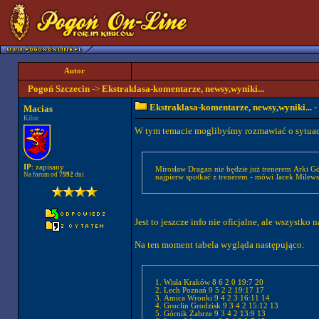
Autor
Pogoń Szczecin
->
Ekstraklasa-komentarze, newsy,wyniki...
Ekstraklasa-komentarze, newsy,wyniki...
-
Macias
Kibic
W tym temacie moglibyśmy rozmawiać o sytuacji 
IP
: zapisany
Mirosław Dragan nie będzie już trenerem Arki Gdyn
Na forum od
7992
dni
najpierw spotkać z trenerem - mówi Jacek Milewsk
Jest to jeszcze info nie oficjalne, ale wszystko n
Na ten moment tabela wygląda następująco:
1. Wisła Kraków 8 6 2 0 19:7 20
2. Lech Poznań 9 5 2 2 19:17 17
3. Amica Wronki 9 4 2 3 16:11 14
4. Groclin Grodzisk 9 3 4 2 15:12 13
5. Górnik Zabrze 9 3 4 2 13:9 13