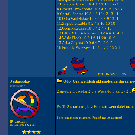
7.Cracovia Kraków 9 4 3 2 9:11 15 -2
8.Groclin Dyskobolia 10 3 4 3 16:15 13 +1
9.Górnik Zabrze 10 3 4 3 13:12 13 +1
10.Odra Wodzisław 10 3 4 3 8:9 13 -1
11.Zagłębie Lubin 9 2 4 3 16:16 10
12.Górnik Łęczna 10 1 7 2 7:7 10
13.GKS BOT Bełchatów 10 2 4 4 8:14 10 -6
14.Wisła Płock 10 3 1 6 11:20 10 -9
15.Arka Gdynia 10 0 6 4 7:12 6 -5
16.Polonia Warszawa 10 1 2 7 6:15 5 -9
POGOŃ SZCZECIN
Odp: Orange Ekstraklasa-komentarze, new
Ambasador
Moderator**
Zagłębie prowadzi 2:0 z Wisłą do przerwy 2:0
Ps. Te 2 stracone pkt z Bełchatowem dalej mam
Szczecin moim miastem, Pogoń moim życiem!
IP
: zapisany
Na forum od
8022
dni