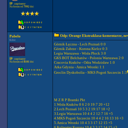
IP
: zapisany
Na forum od
7992
dni
Odp: Orange Ekstraklasa-komentarze, new
Pabelo
Kibic
Górnik Łęczna - Lech Poznań 0:0
Górnik Zabrze - Korona Kielce 0:3
Legia Warszawa - Wisła Płock 3:0
GKS BOT Bełchatów - Polonia Warszawa 2:0
IP
: zapisany
Na forum od
8101
dni
Cracovia Kraków - Odra Wodzisław 1:0
Arka Gdynia - Amica Wronki 1:1
Groclin Dyskobolia - MKS Pogoń Szczecin 1:3
M Z R P Bramki Pkt
1.Wisła Kraków 8 6 2 0 19:7 20 +12
2.Lech Poznań 10 5 3 2 19:17 18 +2
3.Legia Warszawa 10 4 4 2 12:7 16 +5
4.MKS Pogoń Szczecin 10 4 4 2 16:13 16 +3
5.Amica Wronki 10 4 3 3 17:12 15 +5
6.Kolporter Korona 10 4 3 3 17:14 15 +3