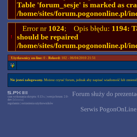
Table 'forum_sesje' is marked as cr
/home/sites/forum.pogononline.pl/in
Error nr
1024
; Opis błędu:
1194: T
should be repaired
!
/home/sites/forum.pogononline.pl/in
Użytkownicy on-line:
0 -
Rekord:
102 - 06/04/2010 21:51
Nie jesteś zalogowany.
Możesz czytać forum, jednak aby napisać wiadomość lub zmienić 
Forum służy do prezentac
czas wykonania skryptu: 0.13 s. | wersja forum: 2.0-
dev
[historia]
regulamin
|
ostrzeżenia użytkowników
Serwis PogonOnLine.