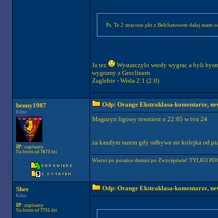
Ps. Te 2 stracone pkt z Bełchatowem dalej mam w
Ja tez
Wystarczylo wtedy wygrac a byli bysmy
wygramy z Groclinem.
Zaglebie - Wisla 2:1 (2:0)
Odp: Orange Ekstraklasa-komentarze, new
benny1987
Kibic
Magazyn ligowy rownierz o 22:05 w tvn 24.
za kazdym razem gdy odbywa sie kolejka od pia
IP
: zapisany
Na forum od
7673
dni
Wierni po porażce dumni po Zwycięstwie! TYLKO P
Odp: Orange Ekstraklasa-komentarze, new
Shee
Kibic
IP
: zapisany
Na forum od
7715
dni