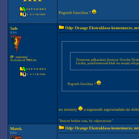
Pogrzeb Groclinu ?
Odp: Orange Ekstraklasa-komentarze, new
Safe
Kibic
IP
: zapisany
Trenerem piłkarskiej drużyny Groclin Dys
Na forum od
7993
dni
Liczka, poinformował klub na swojej oficjal
Pogrzeb Groclinu ?
no niestety
a naprawde zapowiadala sie dob
"Jeszcze bedzie czas, by odpoczywac"
Odp: Orange Ekstraklasa-komentarze, new
Matek.
Kibic