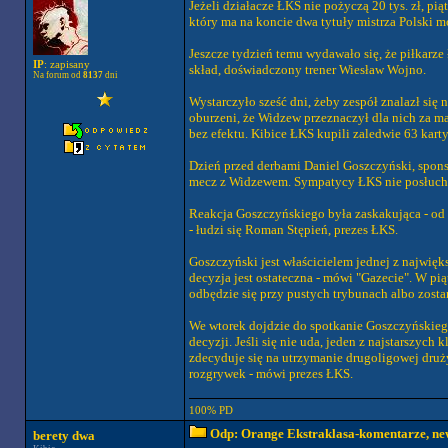
Jeżeli działacze ŁKS nie pożyczą 20 tys. zł, p
który ma na koncie dwa tytuły mistrza Polski m
Jeszcze tydzień temu wydawało się, że piłkarze
IP
: zapisany
skład, doświadczony trener Wiesław Wojno.
Na forum od
8137
dni
Wystarczyło sześć dni, żeby zespół znalazł się
oburzeni, że Widzew przeznaczył dla nich za ma
bez efektu. Kibice ŁKS kupili zaledwie 63 karty
Dzień przed derbami Daniel Goszczyński, spons
mecz z Widzewem. Sympatycy ŁKS nie posłucha
Reakcja Goszczyńskiego była zaskakująca - od p
- łudzi się Roman Stępień, prezes ŁKS.
Goszczyński jest właścicielem jednej z najwięk
decyzja jest ostateczna - mówi "Gazecie". W pi
odbędzie się przy pustych trybunach albo zosta
We wtorek dojdzie do spotkanie Goszczyńskieg
decyzji. Jeśli się nie uda, jeden z najstarszych
zdecyduje się na utrzymanie drugoligowej druży
rozgrywek - mówi prezes ŁKS.
100% PD
Odp: Orange Ekstraklasa-komentarze, new
berety dwa