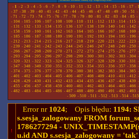
1
2
3
4
5
6
7
8
9
10
11
12
13
14
15
16
17
-
-
-
-
-
-
-
-
-
-
-
-
-
-
-
-
-
-
37
38
39
40
41
42
43
44
45
46
47
48
49
50
51
-
-
-
-
-
-
-
-
-
-
-
-
-
-
-
-
71
72
73
74
75
76
77
78
79
80
81
82
83
84
85
-
-
-
-
-
-
-
-
-
-
-
-
-
-
-
-
104
105
106
107
108
109
110
111
112
113
114
115
-
-
-
-
-
-
-
-
-
-
-
-
131
132
133
134
135
136
137
138
139
140
141
142
-
-
-
-
-
-
-
-
-
-
-
-
158
159
160
161
162
163
164
165
166
167
168
169
-
-
-
-
-
-
-
-
-
-
-
-
185
186
187
188
189
190
191
192
193
194
195
196
-
-
-
-
-
-
-
-
-
-
-
-
212
213
214
215
216
217
218
219
220
221
222
223
-
-
-
-
-
-
-
-
-
-
-
-
239
240
241
242
243
244
245
246
247
248
249
250
-
-
-
-
-
-
-
-
-
-
-
-
266
267
268
269
270
271
272
273
274
275
276
277
-
-
-
-
-
-
-
-
-
-
-
-
293
294
295
296
297
298
299
300
301
302
303
304
-
-
-
-
-
-
-
-
-
-
-
-
320
321
322
323
324
325
326
327
328
329
330
331
-
-
-
-
-
-
-
-
-
-
-
-
347
348
349
350
351
352
353
354
355
356
357
358
-
-
-
-
-
-
-
-
-
-
-
-
374
375
376
377
378
379
380
381
382
383
384
385
-
-
-
-
-
-
-
-
-
-
-
-
401
402
403
404
405
406
407
408
409
410
411
412
-
-
-
-
-
-
-
-
-
-
-
-
428
429
430
431
432
433
434
435
436
437
438
439
-
-
-
-
-
-
-
-
-
-
-
-
455
456
457
458
459
460
461
462
463
464
465
466
-
-
-
-
-
-
-
-
-
-
-
-
482
483
484
485
486
487
488
489
490
491
492
493
-
-
-
-
-
-
-
-
-
-
-
-
509
510
511
512
513
514
515
-
-
-
-
-
-
-
Error nr
1024
; Opis błędu:
1194: 
s.sesja_zalogowany FROM forum_se
1786277294 - UNIX_TIMESTAMP(ses
!
u.id AND s.sesja_zalogowany = 'ta