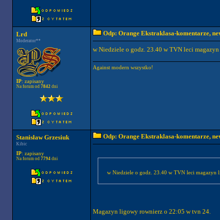
Odp: Orange Ekstraklasa-komentarze, new
Lrd
Moderator**
w Niedziele o godz. 23.40 w TVN leci magazyn
Against modern wszystko!
IP
: zapisany
Na forum od
7842
dni
Odp: Orange Ekstraklasa-komentarze, new
Stanisław Grzesiuk
Kibic
IP
: zapisany
Na forum od
7794
dni
w Niedziele o godz. 23.40 w TVN leci magazyn 
Magazyn ligowy rownierz o 22:05 w tvn 24.