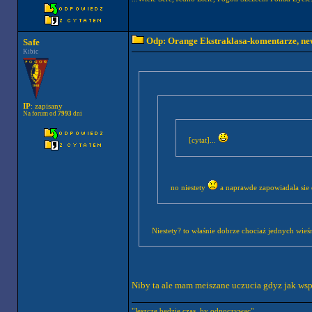
Odp: Orange Ekstraklasa-komentarze, new
Safe
Kibic
IP
: zapisany
Na forum od
7993
dni
[cytat]...
no niestety
a naprawde zapowiadala sie
Niestety? to właśnie dobrze chociaż jednych wi
Niby ta ale mam meiszane uczucia gdyz jak wspo
"Jeszcze bedzie czas, by odpoczywac"