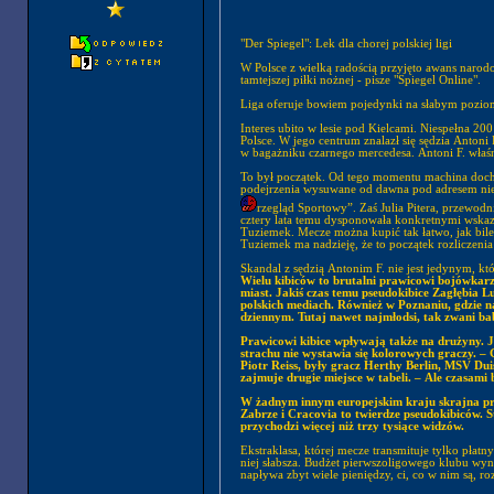
"Der Spiegel": Lek dla chorej polskiej ligi
W Polsce z wielką radością przyjęto awans narod
tamtejszej piłki nożnej - pisze "Spiegel Online".
Liga oferuje bowiem pojedynki na słabym poziom
Interes ubito w lesie pod Kielcami. Niespełna 20
Polsce. W jego centrum znalazł się sędzia Antoni
w bagażniku czarnego mercedesa. Antoni F. właśnie
To był początek. Od tego momentu machina docho
podejrzenia wysuwane od dawna pod adresem niekt
rzegląd Sportowy”. Zaś Julia Pitera, przewodn
cztery lata temu dysponowała konkretnymi wskaz
Tuziemek. Mecze można kupić tak łatwo, jak bilet
Tuziemek ma nadzieję, że to początek rozliczenia 
Skandal z sędzią Antonim F. nie jest jedynym, któ
Wielu kibiców to brutalni prawicowi bojówkarz
miast. Jakiś czas temu pseudokibice Zagłębia 
polskich mediach. Również w Poznaniu, gdzie n
dziennym. Tutaj nawet najmłodsi, tak zwani bab
Prawicowi kibice wpływają także na drużyny. Je
strachu nie wystawia się kolorowych graczy. – G
Piotr Reiss, były gracz Herthy Berlin, MSV Dui
zajmuje drugie miejsce w tabeli. – Ale czasami b
W żadnym innym europejskim kraju skrajna pra
Zabrze i Cracovia to twierdze pseudokibiców. S
przychodzi więcej niż trzy tysiące widzów.
Ekstraklasa, której mecze transmituje tylko płat
niej słabsza. Budżet pierwszoligowego klubu wyno
napływa zbyt wiele pieniędzy, ci, co w nim są, r