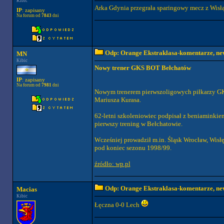
Kibic
Arka Gdynia przegrała sparingowy mecz z Wisłą
IP
: zapisany
Na forum od
7843
dni
Odp: Orange Ekstraklasa-komentarze, new
MN
Kibic
Nowy trener GKS BOT Bełchatów
IP
: zapisany
Na forum od
7981
dni
Nowym trenerem pierwszoligowych piłkarzy GK
Mariusza Kurasa.
62-letni szkoleniowiec podpisał z beniaminki
pierwszy trening w Bełchatowie.
Wcześniej prowadził m.in. Śląsk Wrocław, Wis
pod koniec sezonu 1998/99.
źródło: wp.pl
Odp: Orange Ekstraklasa-komentarze, new
Macias
Kibic
Łęczna 0-0 Lech