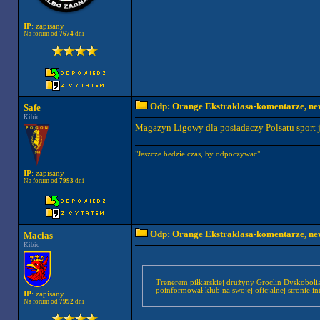
IP
: zapisany
Na forum od
7674
dni
Odp: Orange Ekstraklasa-komentarze, new
Safe
Kibic
Magazyn Ligowy dla posiadaczy Polsatu sport j
"Jeszcze bedzie czas, by odpoczywac"
IP
: zapisany
Na forum od
7993
dni
Odp: Orange Ekstraklasa-komentarze, new
Macias
Kibic
Trenerem piłkarskiej drużyny Groclin Dyskoboli
poinformował klub na swojej oficjalnej stronie in
IP
: zapisany
Na forum od
7992
dni