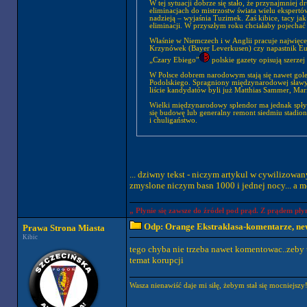
W tej sytuacji dobrze się stało, że przynajmnie
eliminacjach do mistrzostw świata wielu ekspertó
nadzieją – wyjaśnia Tuzimek. Zaś kibice, tacy ja
eliminacji. W przyszłym roku chciałaby pojechać 
Właśnie w Niemczech i w Anglii pracuje najwięce
Krzynówek (Bayer Leverkusen) czy napastnik Euz
„Czary Ebiego”
polskie gazety opisują szerzej 
W Polsce dobrem narodowym stają się nawet gole
Podolskiego. Spragniony międzynarodowej sławy l
liście kandydatów byli już Matthias Sammer, Mari
Wielki międzynarodowy splendor ma jednak spłyną
się budowę lub generalny remont siedmiu stadion
i chuligaństwo.
... dziwny tekst - niczym artykul w cywilizowa
zmyslone niczym basn 1000 i jednej nocy... a mo
„ Płynie się zawsze do źródeł pod prąd. Z prądem płyn
Odp: Orange Ekstraklasa-komentarze, new
Prawa Strona Miasta
Kibic
tego chyba nie trzeba nawet komentowac..zeby t
temat korupcji
Wasza nienawiść daje mi siłę, żebym stał się mocniej