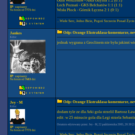
Odra Wodzisław - Arka Gdynia 1:2 (0:1)
Lech Poznań - GKS Bełchatów 1:1 (1:1)
IP
: zapisany
Wisła Płock - Górnik Łęczna 2:1 (0:1)
Na forum od
7771
dni
...Wiele Serc, Jedno Bicie, Pogoń Szczecin Ponad Życie.
Odp: Orange Ekstraklasa-komentarze, new
Jankes
Kibic
jednak wygrana z Groclinem nie była jakimś w
IP
: zapisany
Na forum od
7683
dni
Odp: Orange Ekstraklasa-komentarze, new
Jey - M
Kibic
dodam tyle ze dla Arki gola strzelil Bartosz Ła
edit: w 25 minucie gola dla Legi strzela Sebas
Ostatnio edytowany przez: Jey - M, 22 października 2005, 20:30 [1 
IP
: zapisany
Na forum od
7771
dni
...Wiele Serc, Jedno Bicie, Pogoń Szczecin Ponad Życie.