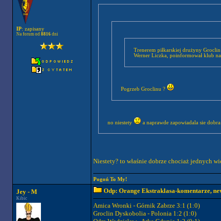
IP
: zapisany
Na forum od
8816
dni
Trenerem piłkarskiej drużyny Grocli
Werner Liczka, poinformował klub na s
Pogrzeb Groclinu ?
no niestety
a naprawde zapowiadala sie dobra
Niestety? to właśnie dobrze chociaż jednych w
Pogoń To My!
Odp: Orange Ekstraklasa-komentarze, new
Jey - M
Kibic
Amica Wronki - Górnik Zabrze 3:1 (1:0)
Groclin Dyskobolia - Polonia 1:2 (1:0)