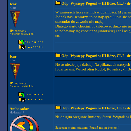
Odp: Występy Pogoni w III lidze, CLJ - 
Icar
Kibic
W juniorach liczą się indywidualności. My gramy
Jednak nasi seniorzy, to co najwyżej lubią się 
szacunku do zawodu nie mają.
Dlatego warto chociaż pokibicować drużynie jun
to pobawmy się chociaż w juniorskiej i coś osią
IP
: zapisany
Na forum od
4724
dni
co.
Odp: Występy Pogoni w III lidze, CLJ - 
Icar
Kibic
No to niezłe jaja dzisiaj. Na piłkarzach naszyc
ludzi ze wsi. Wśród ofiar Rudol, Kowalczyk i Be
IP
: zapisany
Na forum od
4724
dni
Odp: Występy Pogoni w III lidze, CLJ - 
Ambasador
Moderator**
Na drugim biegunie Juniorzy Starsi. Wygrali w 
Szczecin moim miastem, Pogoń moim życiem!