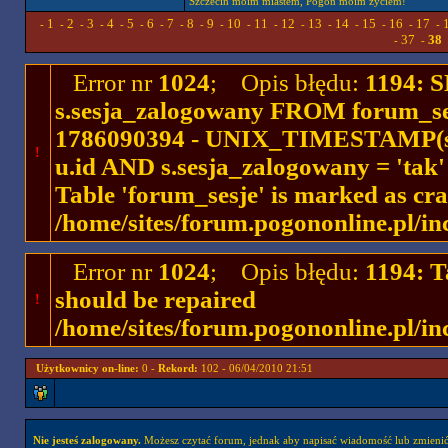
Szczecin moim miastem, Pogoń moim życiem!
1
2
3
4
5
6
7
8
9
10
11
12
13
14
15
16
17
-
-
-
-
-
-
-
-
-
-
-
-
-
-
-
-
-
-
37
38
-
-
Error nr
1024
; Opis błędu:
1194: 
s.sesja_zalogowany FROM forum_se
1786090394 - UNIX_TIMESTAMP(ses
!
u.id AND s.sesja_zalogowany = 'ta
Table 'forum_sesje' is marked as cr
/home/sites/forum.pogononline.pl/in
Error nr
1024
; Opis błędu:
1194: T
should be repaired
!
/home/sites/forum.pogononline.pl/in
Użytkownicy on-line:
0 -
Rekord:
102 - 06/04/2010 21:51
Nie jesteś zalogowany.
Możesz czytać forum, jednak aby napisać wiadomość lub zmienić 