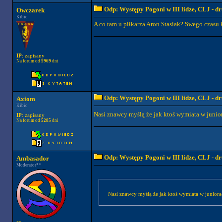
Odp: Występy Pogoni w III lidze, CLJ - 
Owczarek
Kibic
A co tam u piłkarza Aron Stasiak? Swego czasu 
IP
: zapisany
Na forum od
5969
dni
Odp: Występy Pogoni w III lidze, CLJ - 
Axiom
Kibic
Nasi znawcy myślą że jak ktoś wymiata w junior
IP
: zapisany
Na forum od
5285
dni
Odp: Występy Pogoni w III lidze, CLJ - 
Ambasador
Moderator**
Nasi znawcy myślą że jak ktoś wymiata w juniorac