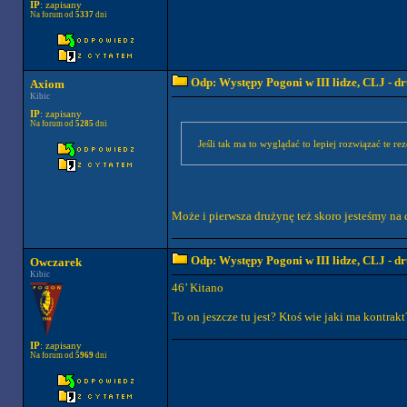
IP
: zapisany
Na forum od
5337
dni
Odp: Występy Pogoni w III lidze, CLJ - 
Axiom
Kibic
IP
: zapisany
Na forum od
5285
dni
Jeśli tak ma to wyglądać to lepiej rozwiązać te re
Może i pierwsza drużynę też skoro jesteśmy na 
Odp: Występy Pogoni w III lidze, CLJ - 
Owczarek
Kibic
46’ Kitano
To on jeszcze tu jest? Ktoś wie jaki ma kontrakt
IP
: zapisany
Na forum od
5969
dni