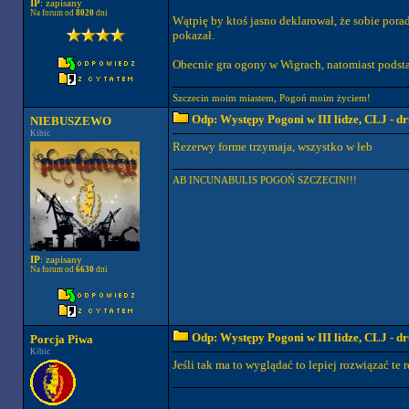
IP
: zapisany
Na forum od
8020
dni
Wątpię by ktoś jasno deklarował, że sobie porad
pokazał.
Obecnie gra ogony w Wigrach, natomiast podsta
Szczecin moim miastem, Pogoń moim życiem!
Odp: Występy Pogoni w III lidze, CLJ - 
NIEBUSZEWO
Kibic
Rezerwy forme trzymaja, wszystko w łeb
AB INCUNABULIS POGOŃ SZCZECIN!!!
IP
: zapisany
Na forum od
6630
dni
Odp: Występy Pogoni w III lidze, CLJ - 
Porcja Piwa
Kibic
Jeśli tak ma to wyglądać to lepiej rozwiązać te 