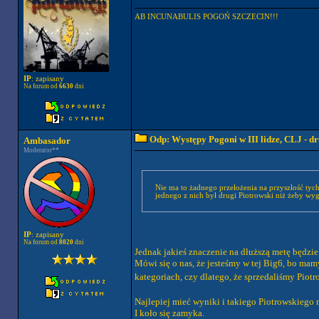
AB INCUNABULIS POGOŃ SZCZECIN!!!
IP
: zapisany
Na forum od
6630
dni
Odp: Występy Pogoni w III lidze, CLJ - 
Ambasador
Moderator**
Nie ma to żadnego przełożenia na przyszłość tyc
jednego z nich był drugi Piotrowski niż żeby wy
IP
: zapisany
Na forum od
8020
dni
Jednak jakieś znaczenie na dłuższą metę będzie
Mówi się o nas, że jesteśmy w tej Big6, bo mam
kategoriach, czy dlatego, że sprzedaliśmy Piot
Najlepiej mieć wyniki i takiego Piotrowskieg
I koło się zamyka.