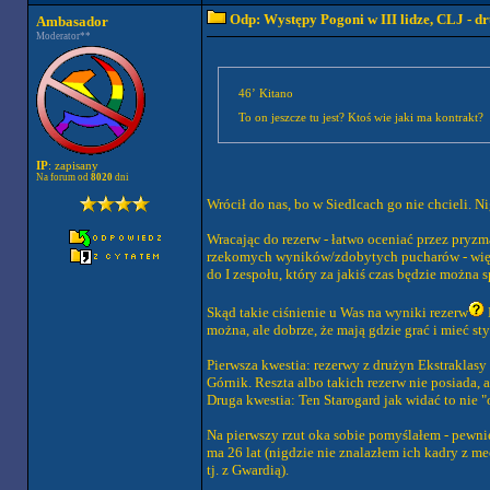
Odp: Występy Pogoni w III lidze, CLJ - 
Ambasador
Moderator**
46’ Kitano
To on jeszcze tu jest? Ktoś wie jaki ma kontrakt?
IP
: zapisany
Na forum od
8020
dni
Wrócił do nas, bo w Siedlcach go nie chcieli. Ni
Wracając do rezerw - łatwo oceniać przez pryzma
rzekomych wyników/zdobytych pucharów - większ
do I zespołu, który za jakiś czas będzie można 
Skąd takie ciśnienie u Was na wyniki rezerw
można, ale dobrze, że mają gdzie grać i mieć s
Pierwsza kwestia: rezerwy z drużyn Ekstraklas
Górnik. Reszta albo takich rezerw nie posiada, 
Druga kwestia: Ten Starogard jak widać to nie "
Na pierwszy rzut oka sobie pomyślałem - pewnie 
ma 26 lat (nigdzie nie znalazłem ich kadry z 
tj. z Gwardią).