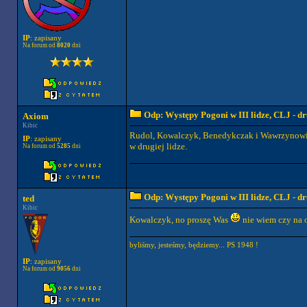
IP
: zapisany
Na forum od
8020
dni
Odp: Występy Pogoni w III lidze, CLJ - 
Axiom
Kibic
Rudol, Kowalczyk, Benedykczak i Wawrzynowicz
IP
: zapisany
w drugiej lidze.
Na forum od
5285
dni
Odp: Występy Pogoni w III lidze, CLJ - 
ted
Kibic
Kowalczyk, no proszę Was
nie wiem czy na o
byliśmy, jesteśmy, będziemy... PS 1948 !
IP
: zapisany
Na forum od
9056
dni