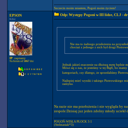
Szczecin moim miastem, Pogoń moim życiem!
Odp: Występy Pogoni w III lidze, CLJ - 
EPSON
Kibic
Nie ma to żadnego przełożenia na przyszłoś
chociaż z jednego z nich był drugi Piotrow
IP
: zapisany
Na forum od
5067
dni
Jednak jakieś znaczenie na dłuższą metę będzie m
Mówi się o nas, że jesteśmy w tej Big6, bo mamy
kategoriach, czy dlatego, że sprzedaliśmy Piotro
Najlepiej mieć wyniki i takiego Piotrowskiego 
zamyka.
Na razie nie ma przełożenia i nie wygląda by na
zespole.Dzisiaj juz jeden zdolny młody uciekł d
POGOŃ-WISŁA PŁOCK 3:1
(Stelmasiak*3)