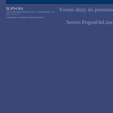
Forum służy do prezentac
czas wykonania skryptu: 0.9 s. | wersja forum: 2.0-
dev
[historia]
regulamin
|
ostrzeżenia użytkowników
Serwis PogonOnLine.