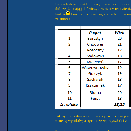
Sprawdziłem też skład naszych oraz skrót meczu
dobrze, że mają jak ćwiczyć warianty ustawieni
będzie
Pewnie nikt nie wie, ale jeśli z obec
za sukces.
Patrząc na zestawienie powyżej - widoczna jest r
z presją wyników, a być może w przyszłości zap