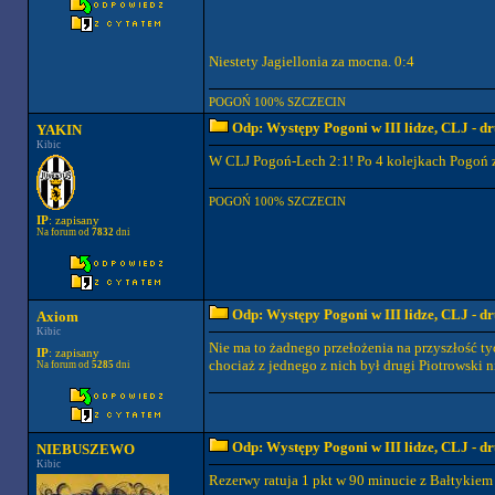
Niestety Jagiellonia za mocna. 0:4
POGOŃ 100% SZCZECIN
Odp: Występy Pogoni w III lidze, CLJ - 
YAKIN
Kibic
W CLJ Pogoń-Lech 2:1! Po 4 kolejkach Pogoń z
POGOŃ 100% SZCZECIN
IP
: zapisany
Na forum od
7832
dni
Odp: Występy Pogoni w III lidze, CLJ - 
Axiom
Kibic
Nie ma to żadnego przełożenia na przyszłość t
IP
: zapisany
chociaż z jednego z nich był drugi Piotrowski 
Na forum od
5285
dni
Odp: Występy Pogoni w III lidze, CLJ - 
NIEBUSZEWO
Kibic
Rezerwy ratuja 1 pkt w 90 minucie z Bałtykiem