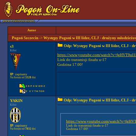
Autor
Pogoń Szczecin
->
Występy Pogoni w III lidze, CLJ - drużyny młodzieżo
Odp: Występy Pogoni w III lidze, CLJ - 
s3
Kibic
https://www.youtube.com/watch?v=fgHVT9ul
Link do transmisji finału u-17
Godzina 17.00!
IP
: zapisany
Na forum od
3328
dni
Odp: Występy Pogoni w III lidze, CLJ - 
YAKIN
Kibic
https://www.youtube.com/watch?v=fgH
IP
: zapisany
Link do transmisji finału u-17
Na forum od
7832
dni
Godzina 17.00!