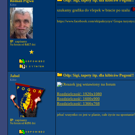
Odp: Sigi, tapety itp. dla kibiców Pogoni!!
Roman Pigwa
Kibic
szukamy grafika do vlepek w bracie po szalu
https://www.facebook.com/ekipakryzys/ Grupa tury
IP
: zapisany
Na forum od
6417
dni
Odp: Sigi, tapety itp. dla kibiców Pogoni!!
Jabol
Kibic
Rozdzielczość: 1920x1080
Rozdzielczość: 1600x900
Rozdzielczość: 1366x768
jebać wszystko co jest w planie, całe życie na spontanie!
IP
: zapisany
Na forum od
6191
dni