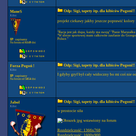
Odp: Sigi, tapety itp. dla kibiców Pogoni!!
ManeS
Kibic
projekt ciekawy jakby jeszcze poprawić kolory 
"Racja jest jak dupa, każdy ma swoją" "Panie Marszałku a
"W sferze sportowej mam całkowite zaufanie do Grzego
Polsce."
IP
: zapisany
Na forum od
6149
dni
Odp: Sigi, tapety itp. dla kibiców Pogoni!!
Forza Pogoń !
Kibic
I gdyby gryf był cały widoczny bo mi coś nie od
IP
: zapisany
Na forum od
5854
dni
Odp: Sigi, tapety itp. dla kibiców Pogoni!!
Jabol
Kibic
w prostocie siła
Rozdzielczość: 1366x768
Rozdzielczość: 1600x900