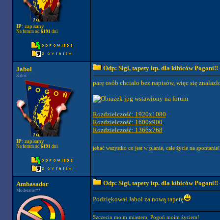
IP
: zapisany
Na forum od
6191
dni
Odp: Sigi, tapety itp. dla kibiców Pogoni!!
Jabol
Kibic
parę osób chciało bez napisów, więc się znalazł
Rozdzielczość: 1920x1080
Rozdzielczość: 1600x900
Rozdzielczość: 1366x768
IP
: zapisany
Na forum od
6191
dni
jebać wszystko co jest w planie, całe życie na spontanie!
Odp: Sigi, tapety itp. dla kibiców Pogoni!!
Ambasador
Moderator**
Podziękował Jabol za nową tapetę
Szczecin moim miastem, Pogoń moim życiem!