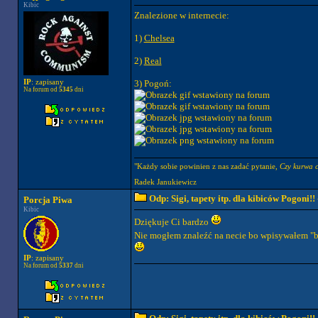
Kibic
Znalezione w internecie:
1)
Chelsea
2)
Real
IP
: zapisany
3) Pogoń:
Na forum od
5345
dni
"Każdy sobie powinien z nas zadać pytanie,
Czy kurwa c
Radek Janukiewicz
Odp: Sigi, tapety itp. dla kibiców Pogoni!!
Porcja Piwa
Kibic
Dziękuje Ci bardzo
Nie mogłem znaleźć na necie bo wpisywałem "ba
IP
: zapisany
Na forum od
5337
dni