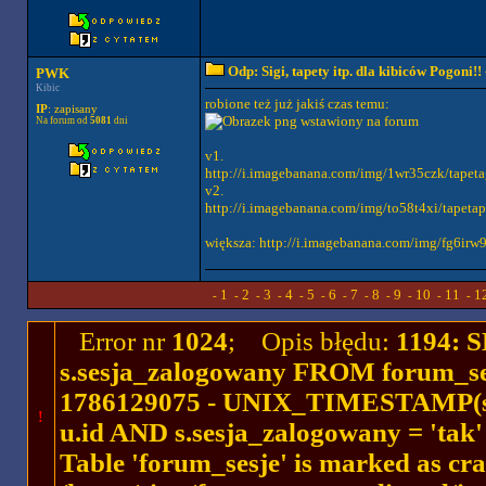
Odp: Sigi, tapety itp. dla kibiców Pogoni!!
PWK
Kibic
robione też już jakiś czas temu:
IP
: zapisany
Na forum od
5081
dni
v1.
http://i.imagebanana.com/img/1wr35czk/tapet
v2.
http://i.imagebanana.com/img/to58t4xi/tapeta
większa: http://i.imagebanana.com/img/fg6ir
1
2
3
4
5
6
7
8
9
10
11
1
-
-
-
-
-
-
-
-
-
-
-
-
Error nr
1024
; Opis błędu:
1194: 
s.sesja_zalogowany FROM forum_se
1786129075 - UNIX_TIMESTAMP(ses
!
u.id AND s.sesja_zalogowany = 'ta
Table 'forum_sesje' is marked as cr