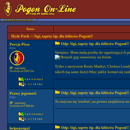
Autor
Hyde Park
->
Sigi, tapety itp. dla kibiców Pogoni!!
Odp: Sigi, tapety itp. dla kibiców Pogoni!!
Porcja Piwa
Kibic
Siemano. Mam małą prośbę do ogarniających pro
Tylko z motywem Realu Madryt, Chelsea Londyn 
IP
: zapisany
Na forum od
5337
dni
takich (są same duże) Więc jakby komuś się nud
Odp: Sigi, tapety itp. dla kibiców Pogoni!!
Prawy jegomość
Kibic
To nazywa się 'userbar', na pewno znajdziesz na 
IP
: zapisany
Na forum od
7320
dni
Odp: Sigi, tapety itp. dla kibiców Pogoni!!
hejpogongol