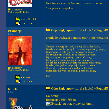
Poza tym uważam, że Sosnowiec należy zniszczyć.
Sami przeciw wszystkim!
IP
: zapisany
Na forum od
6206
dni
Odp: Sigi, tapety itp. dla kibiców Pogoni!!
Promocja
Kibic
grafik do większej pomocy przy projektowaniu
Czasami bywają dni, gdy nie wpada żaden kwit,
Wtedy możesz liczyć tylko na swój wyuczony spryt,
Rozkminie to zakręce, co wykręce to moje,
Od ryzyka nie stronie, za to fartem się raczę,
Wystarczy ruszyć głową, i podążać dalej,
Pamiętaj o tym bracie na mecie i na starcie,
Po drodze na pewno będzie nie jedno wyzwanie,
Wiedz tylko jedno, że przejdziemy to razem,
IP
: zapisany
W ekipie zawsze raźniej, radzić sobie lepiej,
Na forum od
7480
dni
Szacunek dla tych, co podali pomocną ręke,
PS!
Odp: Sigi, tapety itp. dla kibiców Pogoni!!
boBek.
Kibic
Do oceny.
Rozmiar: 1366x768px