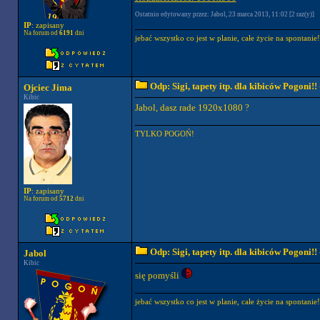
Ostatnio edytowany przez: Jabol, 23 marca 2013, 11:02 [2 raz(y)]
IP
: zapisany
Na forum od
6191
dni
jebać wszystko co jest w planie, całe życie na spontanie!
Odp: Sigi, tapety itp. dla kibiców Pogoni!!
Ojciec Jima
Kibic
Jabol, dasz rade 1920x1080 ?
TYLKO POGOŃ!
IP
: zapisany
Na forum od
5712
dni
Odp: Sigi, tapety itp. dla kibiców Pogoni!!
Jabol
Kibic
się pomyśli
jebać wszystko co jest w planie, całe życie na spontanie!