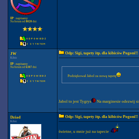
IP
: zapisany
Na forum od
8020
dni
Odp: Sigi, tapety itp. dla kibiców Pogoni!!
JW
Kibic
IP
: zapisany
Na forum od
6307
dni
Podziękował Jabol za nową tapetę
Jabol to jest Tygrys
Na marginesie odezwij si
Odp: Sigi, tapety itp. dla kibiców Pogoni!!
Dziad
Kibic
świetne, u mnie już na tapecie