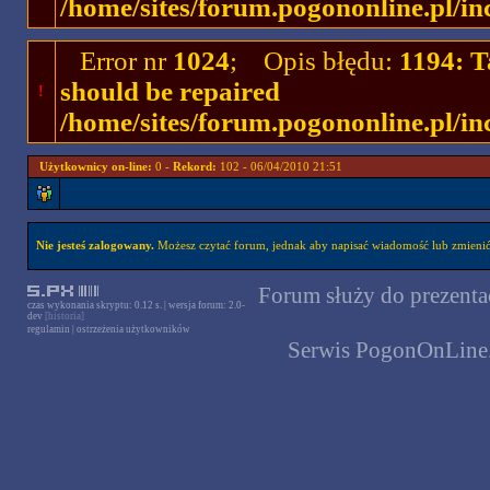
/home/sites/forum.pogononline.pl/in
Error nr
1024
; Opis błędu:
1194: T
should be repaired
!
/home/sites/forum.pogononline.pl/in
Użytkownicy on-line:
0 -
Rekord:
102 - 06/04/2010 21:51
Nie jesteś zalogowany.
Możesz czytać forum, jednak aby napisać wiadomość lub zmienić 
Forum służy do prezentac
czas wykonania skryptu: 0.12 s. | wersja forum: 2.0-
dev
[historia]
regulamin
|
ostrzeżenia użytkowników
Serwis PogonOnLine.