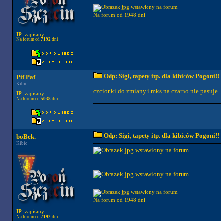
Na forum od 1948 dni
IP
: zapisany
Na forum od
7192
dni
Odp: Sigi, tapety itp. dla kibiców Pogoni!!
Pif Paf
Kibic
czcionki do zmiany i mks na czarno nie pasuje.
IP
: zapisany
Na forum od
5038
dni
Odp: Sigi, tapety itp. dla kibiców Pogoni!!
boBek.
Kibic
Na forum od 1948 dni
IP
: zapisany
Na forum od
7192
dni