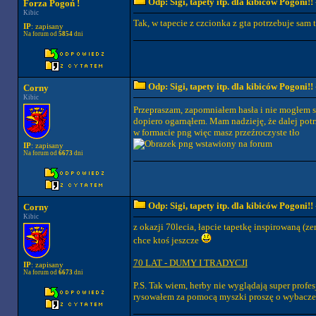
Odp: Sigi, tapety itp. dla kibiców Pogoni!!
Forza Pogoń !
Kibic
Tak, w tapecie z czcionka z gta potrzebuje sam t
IP
: zapisany
Na forum od
5854
dni
Odp: Sigi, tapety itp. dla kibiców Pogoni!!
Corny
Kibic
Przepraszam, zapomniałem hasła i nie mogłem 
dopiero ogarnąłem. Mam nadzieję, że dalej potr
w formacie png więc masz przeźroczyste tło
IP
: zapisany
Na forum od
6673
dni
Odp: Sigi, tapety itp. dla kibiców Pogoni!!
Corny
Kibic
z okazji 70lecia, łapcie tapetkę inspirowaną (z
chce ktoś jeszcze
70 LAT - DUMY I TRADYCJI
IP
: zapisany
Na forum od
6673
dni
P.S. Tak wiem, herby nie wyglądają super profe
rysowałem za pomocą myszki proszę o wybacze