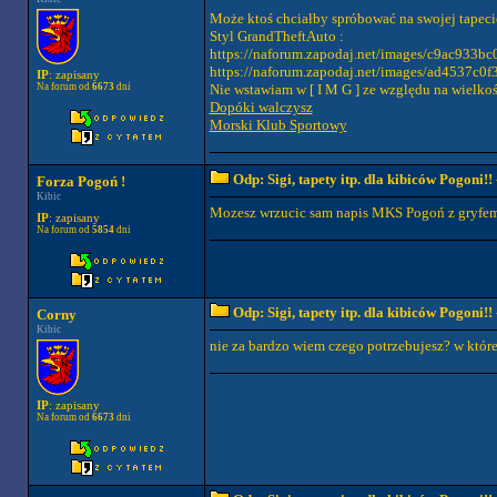
Może ktoś chciałby spróbować na swojej tapeci
Styl GrandTheftAuto :
https://naforum.zapodaj.net/images/c9ac933bc
https://naforum.zapodaj.net/images/ad4537c0f3
IP
: zapisany
Na forum od
6673
dni
Nie wstawiam w [ I M G ] ze względu na wielkość
Dopóki walczysz
Morski Klub Sportowy
Odp: Sigi, tapety itp. dla kibiców Pogoni!!
Forza Pogoń !
Kibic
Mozesz wrzucic sam napis MKS Pogoń z gryfem
IP
: zapisany
Na forum od
5854
dni
Odp: Sigi, tapety itp. dla kibiców Pogoni!!
Corny
Kibic
nie za bardzo wiem czego potrzebujesz? w które
IP
: zapisany
Na forum od
6673
dni