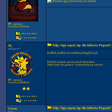
IP
: zapisany
Na forum od
4724
dni
Odp: Sigi, tapety itp. dla kibiców Pogoni!!
M_
Moderator**
boBek podbij na emaila
psfzg@o2.pl
Podnieś kamień, poczuj strzał adrenaliny,
Nalej farby do gaśnicy i rozpierdolą nią witryny...
IP
: zapisany
Na forum od
8228
dni
Odp: Sigi, tapety itp. dla kibiców Pogoni!!
Corny
Kibic