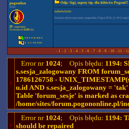
Odp: Sigi, tapety itp. dla kibiców Pogoni!!
pogonifan
Kibic
załatwione
Ostatnio edytowany przez: pogonifan, 9 lipca 2019, 11:44 [1 raz(y)
IP
: zapisany
Na forum od
6288
dni
1
2
3
4
5
6
7
8
9
10
11
1
-
-
-
-
-
-
-
-
-
-
-
-
Error nr
1024
; Opis błędu:
1194: 
s.sesja_zalogowany FROM forum_se
1786126758 - UNIX_TIMESTAMP(ses
!
u.id AND s.sesja_zalogowany = 'ta
Table 'forum_sesje' is marked as cr
/home/sites/forum.pogononline.pl/in
Error nr
1024
; Opis błędu:
1194: T
should be repaired
!