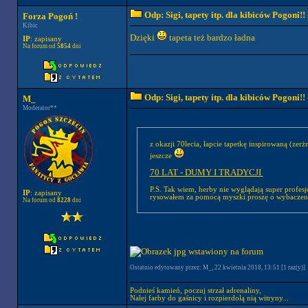
Odp: Sigi, tapety itp. dla kibiców Pogoni!!
Forza Pogoń !
Kibic
Dzięki
tapeta też bardzo ładna
IP
: zapisany
Na forum od
5854
dni
Odp: Sigi, tapety itp. dla kibiców Pogoni!!
M_
Moderator**
z okazji 70lecia, łapcie tapetkę inspirowaną (zer
jeszcze
70 LAT - DUMY I TRADYCJI
P.S. Tak wiem, herby nie wyglądają super profes
IP
: zapisany
rysowałem za pomocą myszki proszę o wybaczen
Na forum od
8228
dni
Ostatnio edytowany przez: M_, 22 kwietnia 2018, 13:51 [1 raz(y)]
Podnieś kamień, poczuj strzał adrenaliny,
Nalej farby do gaśnicy i rozpierdolą nią witryny...