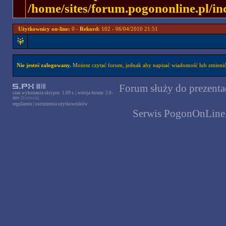
/home/sites/forum.pogononline.pl/in
Użytkownicy on-line:
0 -
Rekord:
102 - 06/04/2010 21:51
Nie jesteś zalogowany.
Możesz czytać forum, jednak aby napisać wiadomość lub zmienić 
Forum służy do prezentac
czas wykonania skryptu: 1.09 s. | wersja forum: 2.0-
dev
[historia]
regulamin
|
ostrzeżenia użytkowników
Serwis PogonOnLine.