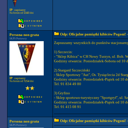
IP
: zapisany
Na forum od
5343
dni
Odp: Oficjalne pamiątki kibiców Pogoni!
-
Persona non grata
SKPS Portowcy
Zapraszamy wszystkich do punktów stacjonarn
1) Szczecin:
- "Sklep Kibica" w CH Nowy Turzyn, ul. Boh.
Godziny otwarcia: Poniedziałek-Sobota od 10 d
2) Stargard Szczeciński
- Sklep Sportowy "Aut", Os. Tysiąclecia 2d Star
IP
: zapisany
Godziny otwarcia: Poniedziałek-Piątek od 10 d
Na forum od
7254
dni
Tel. 91 834 49 80
3) Gryfino
- Sklep sportowo-turystyczny "Sportgryf", ul. S
Godziny otwarcia: Poniedziałek-Piątek od 10 d
Tel. 91 415 08 91
Odp: Oficjalne pamiątki kibiców Pogoni!
-
Persona non grata
SKPS Portowcy