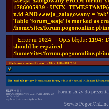
s.sesja_zalogowany FROM forum_se
1786005939 - UNIX_TIMESTAMP(ses
!
u.id AND s.sesja_zalogowany = 'ta
Table 'forum_sesje' is marked as cr
/home/sites/forum.pogononline.pl/in
Error nr
1024
; Opis błędu:
1194: T
should be repaired
!
/home/sites/forum.pogononline.pl/in
Użytkownicy on-line:
0 -
Rekord:
102 - 06/04/2010 21:51
Nie jesteś zalogowany.
Możesz czytać forum, jednak aby napisać wiadomość lub zmienić 
Forum służy do prezentac
czas wykonania skryptu: 0.12 s. | wersja forum: 2.0-
dev
[historia]
regulamin
|
ostrzeżenia użytkowników
Serwis PogonOnLine.