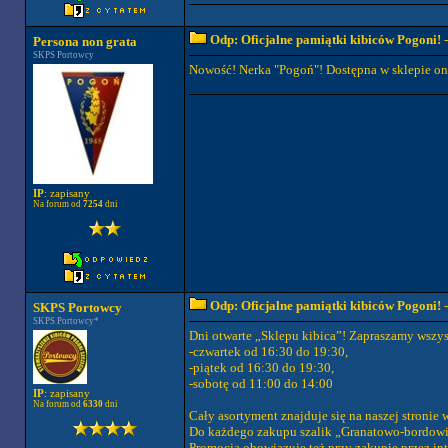
Odp: Oficjalne pamiątki kibiców Pogoni!
-
Persona non grata
SKPS Portowcy
Nowość! Nerka "Pogoń"! Dostępna w sklepie onl
IP
: zapisany
Na forum od
7254
dni
Odp: Oficjalne pamiątki kibiców Pogoni!
-
SKPS Portowcy
SKPS Portowcy*
Dni otwarte „Sklepu kibica”! Zapraszamy wszys
-czwartek od 16:30 do 19:30,
-piątek od 16:30 do 19:30,
-sobotę od 11:00 do 14:00
IP
: zapisany
Na forum od
6330
dni
Cały asortyment znajduje się na naszej stronie
Do każdego zakupu szalik „Granatowo-bordowi”
Promocja obowiązuje też przy zakupie przez int