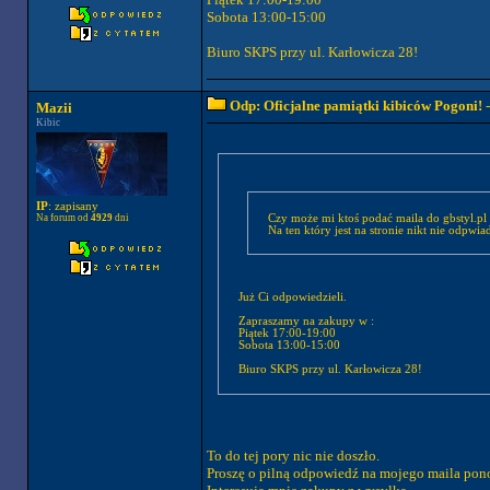
Sobota 13:00-15:00
Biuro SKPS przy ul. Karłowicza 28!
Odp: Oficjalne pamiątki kibiców Pogoni!
-
Mazii
Kibic
IP
: zapisany
Czy może mi ktoś podać maila do gbstyl.p
Na forum od
4929
dni
Na ten który jest na stronie nikt nie odpwia
Już Ci odpowiedzieli.
Zapraszamy na zakupy w :
Piątek 17:00-19:00
Sobota 13:00-15:00
Biuro SKPS przy ul. Karłowicza 28!
To do tej pory nic nie doszło.
Proszę o pilną odpowiedź na mojego maila pono