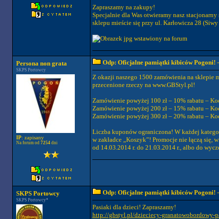
Zapraszamy na zakupy!
Specjalnie dla Was otwieramy nasz stacjonarny
sklepu mieście się przy ul. Karłowicza 28 (Si
Odp: Oficjalne pamiątki kibiców Pogoni!
-
Persona non grata
SKPS Portowcy
Z okazji naszego 1500 zamówienia na sklepie m
przecenione rzeczy na www.GBStyl.pl!
Zamówienie powyżej 100 zł – 10% rabatu – Ko
Zamówienie powyżej 200 zł – 15% rabatu – Ko
Zamówienie powyżej 300 zł – 20% rabatu – K
Liczba kuponów ograniczona! W każdej kategor
IP
: zapisany
w zakładce „Koszyk”! Promocje nie łączą się, 
Na forum od
7254
dni
od 14.03.2014 r. do 21.03.2014 r., albo do wyc
Odp: Oficjalne pamiątki kibiców Pogoni!
-
SKPS Portowcy
SKPS Portowcy*
Pasiaki dla dzieci! Zapraszamy!
http://gbstyl.pl/dzieciecy-granatowobordowy-p