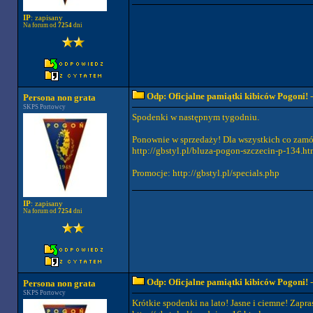
IP
: zapisany
Na forum od
7254
dni
Odp: Oficjalne pamiątki kibiców Pogoni!
-
Persona non grata
SKPS Portowcy
Spodenki w następnym tygodniu.
Ponownie w sprzedaży! Dla wszystkich co zamó
http://gbstyl.pl/bluza-pogon-szczecin-p-134.ht
Promocje: http://gbstyl.pl/specials.php
IP
: zapisany
Na forum od
7254
dni
Odp: Oficjalne pamiątki kibiców Pogoni!
-
Persona non grata
SKPS Portowcy
Krótkie spodenki na lato! Jasne i ciemne! Zapr