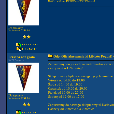
http://gbstyl.pl/spodnie-c-16.html
IP
: zapisany
Na forum od
7254
dni
Odp: Oficjalne pamiątki kibiców Pogoni!
-
Persona non grata
SKPS Portowcy
Zapraszamy wszystkich na mistrzowskie cieńci
asortyment o 15% taniej!
Sklep otwarty będzie w następujących terminac
Wtorek od 14:00 do 19:00
Środa od 14:00 do 19:00
Czwartek od 16:00 do 20:00
Piątek od 16:00 do 20:00
IP
: zapisany
Sobotę od 12:00 do 17:00
Na forum od
7254
dni
Zapraszamy do naszego sklepu przy ul.Karłowic
Gadżety od kibiców dla kibiców!