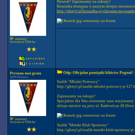
Nowość! Zapraszamy na zakupy!
Koszulka dostępna w naszym sklepie interneto
http://gbstyl.pl/koszulka-wychowani-na-tward
IP
: zapisany
Na forum od
7254
dni
Odp: Oficjalne pamiątki kibiców Pogoni!
-
Persona non grata
SKPS Portowcy
Szalik "Młodzi Portowcy"
http://gbstyl.pl/szalik-mlodzi-portowcy-p-127.
Zapraszamy na zakupy!
Specjalnie dla Was otwieramy nasz stacjonarny
sklepu mieście się przy ul. Karłowicza 28 (Si
IP
: zapisany
Na forum od
7254
dni
Szalik "Morski Klub Sportowy"
http://gbstyl.pl/szalik-morski-klub-sportowy-p