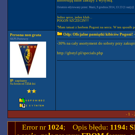
Interesują mnie zakupy z wysyłką.
Ostatnio edytowany przez: Mazii, 9 grudnia 2014, 13:23 [1 raz(y)]
Jedno serce, jeden klub...
POGOŃ SZCZECIN!!!
"Mam tatuaż z herbem Pogoni na sercu. W ten sposób p
Odp: Oficjalne pamiątki kibiców Pogoni!
-
Persona non grata
SKPS Portowcy
-30% na cały asortyment do soboty przy zakupie
http://gbstyl.pl/specials.php
IP
: zapisany
Na forum od
7254
dni
1
-
-
Error nr
1024
; Opis błędu:
1194: 