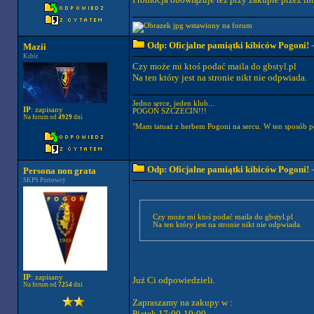
Odp: Oficjalne pamiątki kibiców Pogoni!
-
Mazii
Kibic
Czy może mi ktoś podać maila do gbstyl.pl
Na ten który jest na stronie nikt nie odpwiada.
Jedno serce, jeden klub...
IP
: zapisany
POGOŃ SZCZECIN!!!
Na forum od
4929
dni
"Mam tatuaż z herbem Pogoni na sercu. W ten sposób p
Odp: Oficjalne pamiątki kibiców Pogoni!
-
Persona non grata
SKPS Portowcy
Czy może mi ktoś podać maila do gbstyl.pl
Na ten który jest na stronie nikt nie odpwiada.
IP
: zapisany
Już Ci odpowiedzieli.
Na forum od
7254
dni
Zapraszamy na zakupy w :
Piątek 17:00-19:00