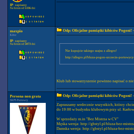
IP
: zapisany
Na forum od
5336
dni
Odp: Oficjalne pamiątki kibiców Pogoni!
-
maxpio
Kibic
IP
: zapisany
Na forum od
5073
dni
Nie kupujcie takiego szajsu z allegro!
http://allegro.pl/bluza-pogon-szczecin-portowyc
Klub lub stowarzyszenie powinno napisać o niel
Odp: Oficjalne pamiątki kibiców Pogoni!
-
Persona non grata
SKPS Portowcy
Zapraszamy serdecznie wszystkich, którzy chci
do 19:00 w budynku klubowym przy ul. Karłowi
W sprzedaży m.in "Bez Mistrza w CV"
Męska wersja: http://gbstyl.pl/bluza-bez-mistr
Damska wersja: http://gbstyl.pl/bluza-bez-mis