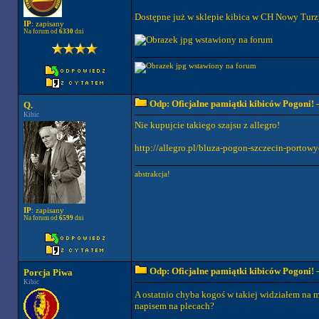
Dostępne już w sklepie kibica w CH Nowy Turz
IP
: zapisany
Na forum od
6330
dni
Odp: Oficjalne pamiątki kibiców Pogoni!
-
Q.
Kibic
Nie kupujcie takiego szajsu z allegro!
http://allegro.pl/bluza-pogon-szczecin-portow
abstrakcja!
IP
: zapisany
Na forum od
6599
dni
Odp: Oficjalne pamiątki kibiców Pogoni!
-
Porcja Piwa
Kibic
A ostatnio chyba kogoś w takiej widziałem na
napisem na plecach?