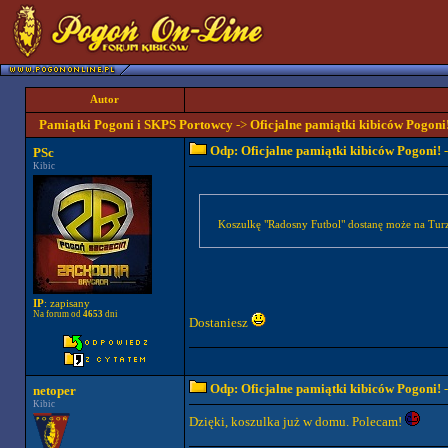
Autor
Pamiątki Pogoni i SKPS Portowcy
->
Oficjalne pamiątki kibiców Pogoni
Odp: Oficjalne pamiątki kibiców Pogoni!
-
PSc
Kibic
Koszulkę "Radosny Futbol" dostanę może na Turz
IP
: zapisany
Na forum od
4653
dni
Dostaniesz
Odp: Oficjalne pamiątki kibiców Pogoni!
-
netoper
Kibic
Dzięki, koszulka już w domu. Polecam!