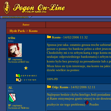
Autor
Hyde Park
->
Konto
Konto
- 14/02/2006 11:32
tribu
Kibic
Sprawa jest taka. ostatnio grosza troche uzbier
prosze o pomoc bo bankow pelno a ofert jeszcze
Chodziloby mi o to zebym kartą z tego konta mo
szukajac odpowiedniego bankomatu) i zebym tez 
IP
: zapisany
konto bylo bez prowizji za prowadzenie lub z p
Na forum od
8137
dni
Moze ktos sie tym interesuje, ma konto na jak
dzieki wielkie za pomoc
100% PD
Odp: Konto
- 14/02/2006 12:11
AL
Kibic
Najlepsze bedzie chyba Inteligo.Jesli posiadasz
zl.Katre otrzymujesz gratis wiecej tu sie dowies
pozbycie sie tego problemu)
Pozdro
IP
: zapisany
Na forum od
7650
dni