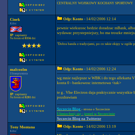
CENTRALNY WOJSKOWY KOCHANY SPORTOWY
Odp: Konto
- 14/02/2006 12:14
Cinek
Kibic
pewnie wiekszosc bedzie doradzac mBank, albo 
wydawac przystepniejszy, bo ma troszke mniejsze
IP
: zapisany
Na forum od
8356
dni
"Dobra banda z tradycjami, po co takie ekipy w ogóle py
Odp: Konto
- 14/02/2006 12:24
malcoolm
Ultraoptymista
wg mnie najlepsze w WBK i do tego allekarta VI
konta 0 - bankowosc internetowa <tak>
te g.. VIse Electron daja praktycznie wszystkie 
IP
: zapisany
pozdrawiam
Na forum od
8281
dni
Szczecin Blog
- strona o Szczecinie
Uśmiechnij się - jesteś w Szczecinie
Szczecin Blog na Twitterze
Odp: Konto
- 14/02/2006 13:19
Tony Montana
Kibic