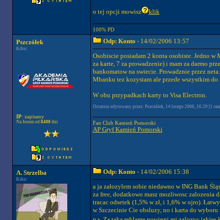
o tej opcji mowisz
klik
100% PD
Odp: Konto
- 14/02/2006 13:57
Pszczółek
Kibic
Osobiscie posiadam 2 konta osobiste. Jedno w M
za karte, 7 za prowadzenie) i mam za darmo pr
bankomatow na swiecie. Prowadznie przez neta. 
Mbanku tez kozystam ale przede wszystkim do 
W obu przypadkach karty to Visa Electron.
Ostatnio edytowany przez: Pszczółek, 14 lutego 2006, 16:29 [1 raz(
IP
: zapisany
Na forum od
8480
dni
Fan Club Kamień Pomorski
AP Gryf Kamień Pomorski
Odp: Konto
- 14/02/2006 15:38
A. Strzelba
Kibic
a ja załozylem sobie niedawno w ING Bank Śląsk
za free, dodatkowo masz mozliwosc zalozenia d
tracac odsetek (1,5% w zł, i 1,6% w ojro). Łat
w Szczecinie Cie obsluzy, no i karta do wyboru -
p.s. Za taka reklame powinni mi zalozyc jakies