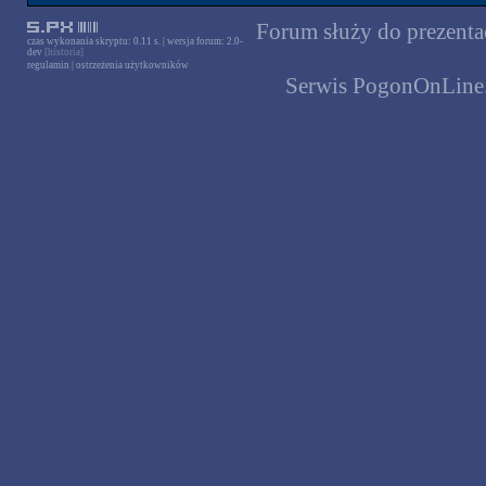
Forum służy do prezentac
czas wykonania skryptu: 0.11 s. | wersja forum: 2.0-
dev
[historia]
regulamin
|
ostrzeżenia użytkowników
Serwis PogonOnLine.