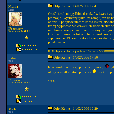
Odp: Konto
- 14/02/2006 17:41
Niunia
Kibic
Cześć ,jeżeli mogę Tobie doradzić w kwesti wy
promocje . Wystarczy tylko ,że zalogujesz sie na
oddziału podpisać umowe,konto jest załatwione 
której wypłacasz we wszystkich sieciach euron
IP
: zapisany
możliwość korzystania z naszej strony do tego 
Na forum od
8001
dni
kasiurke ulkować w lokacie lub w funduszach ma
zapraszam na PL.Zwycięstwa 1 (przy medicusie
pozdrawiam
Bo Najlepsza w Polsce jest Pogoń Szczecin MKS!!!!!!!!!
Odp: Konto
- 14/02/2006 17:56
tribu
Kibic
hehe kazdy co innego poleca i proponuje
byl
oferty wszystkie ktore polecacie
dzieki za p
IP
: zapisany
100% PD
Na forum od
8137
dni
Odp: Konto
- 14/02/2006 19:29
Mick
Kibic