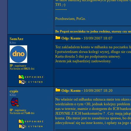
TFI ;-)
----------
Pozdrawiam, PoGo.
Bo Pogoń szczecińska to jedna rodzina, starszy czy mł
Odp: Konto
- 10/09/2007 18:07
SamAxe
Kibic
Tez zakladalem konto w mBanku na poczatku li
I potwierdzam slowa kolegi wyzej, dlugo sie cz
Karta doszla 5 dni po podpisaniu umowy.
Jestem jak najbardziej zadowolony.
IP
: zapisany
Na forum od
8021
dni
Odp: Konto
- 10/09/2007 18:20
cypis
Kibic
No właśnie od mBanku odrzuca mnie ten okres o
wiedziałem o tym <30, jednak kolejny problem 
nas w terenie, marnie z dostępem do ICH banko
IP
: zapisany
JEDYNIE Z ICH bankomatów ? . Czy mają jakąś 
Na forum od
7548
dni
konta. Dla mnie jest to zasadnicza sprawa, bo 
zdecydować się na inne konto, i opłaty za jego