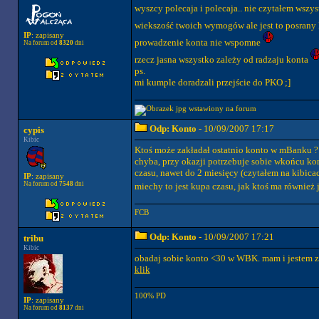
wyszcy polecaja i polecaja.. nie czytałem wszy
wiekszość twoich wymogów ale jest to posran
IP
: zapisany
prowadzenie konta nie wspomne
Na forum od
8320
dni
rzecz jasna wszystko zależy od radzaju konta
ps.
mi kumple doradzali przejście do PKO ;]
Odp: Konto
- 10/09/2007 17:17
cypis
Kibic
Ktoś może zakładał ostatnio konto w mBanku ? . 
chyba, przy okazji potrzebuje sobie wkońcu kon
czasu, nawet do 2 miesięcy (czytałem na kibicach
IP
: zapisany
Na forum od
7548
dni
miechy to jest kupa czasu, jak ktoś ma również
FCB
Odp: Konto
- 10/09/2007 17:21
tribu
Kibic
obadaj sobie konto <30 w WBK. mam i jestem 
klik
100% PD
IP
: zapisany
Na forum od
8137
dni