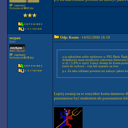
IP
: zapisany
Na forum od
8013
dni
Odp: Konto
- 14/02/2006 16:10
tarpan
Kibic
IP
: zapisany
a ja załozylem sobie niedawno w ING Bank Śląski 
Na forum od
8178
dni
dodatkowo masz mozliwosc zalozenia darmowej lok
w zł, i 1,6% w ojro). Łatwy dostep do konta prze
karta do wyboru - visa lub maestro za free.
p.s. Za taka reklame powinni mi zalozyc jakies 
Lepiej uważaj na te wszystkie konta darmowe dl
przestaniesz być studentem ale pozostaniesz kl