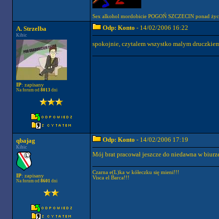
Sex alkohol mordobicie POGOŃ SZCZECIN ponad życi
Odp: Konto
- 14/02/2006 16:22
A. Strzelba
Kibic
spokojnie, czytalem wszystko malym druczkie
IP
: zapisany
Na forum od
8013
dni
Odp: Konto
- 14/02/2006 17:19
qbajag
Kibic
Mój brat pracował jeszcze do niedawna w biurz
Czarna e(L)ka w kółeczku się mieni!!!
IP
: zapisany
Visca el Barca!!!
Na forum od
8601
dni