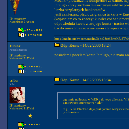
Mbank - prowadzenie kompletnie za darmo, naj
Inteligo - przy srednim miesiecznym saldzie powy
liczba bezplatnych bankomatów.
jesli zamierzasz placic za granica ta karta w Eu
(wyjasniam co to znaczy: kupiles cos w niemczec
IP
: zapisany
Na forum od
7790
dni
odpowiednia kwote z twojego konta - tracisz w
Co do innych bankow nie wiem ale wpisz w goog
https://media.giphy.com/media/3ohc0SrzhBrmKfudTW/g
Odp: Konto
- 14/02/2006 13:24
Junior
Pogoń Szczecin
posiadam i pocelam konto Inteligo, nie mam z
IP
: zapisany
Na forum od
9157
dni
Odp: Konto
- 14/02/2006 13:34
tribu
Kibic
wg mnie najlepsze w WBK i do tego allekarta VIS
bankowosc internetowa <tak>
IP
: zapisany
Na forum od
8137
dni
te g.. VIse Electron daja praktycznie wszystkie ba
pozdrawiam