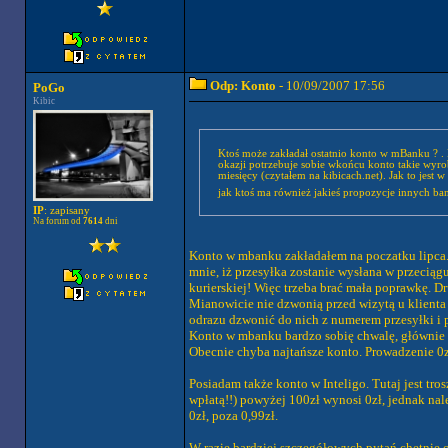
Odp: Konto
- 10/09/2007 17:56
PoGo
Kibic
Ktoś może zakładał ostatnio konto w mBanku ? . Bo
okazji potrzebuje sobie wkońcu konto takie wyrob
miesięcy (czytałem na kibicach.net). Jak to jest w
jak ktoś ma również jakieś propozycje innych b
IP
: zapisany
Na forum od
7614
dni
Konto w mbanku zakładałem na poczatku lipca. I
mnie, iż przesyłka zostanie wysłana w przeciągu
kurierskiej! Więc trzeba brać mała poprawkę. Dru
Mianowicie nie dzwonią przed wizytą u klienta i
odrazu dzwonić do nich z numerem przesyłki i p
Konto w mbanku bardzo sobię chwalę, głównie z
Obecnie chyba najtańsze konto. Prowadzenie 0zł
Posiadam także konto w Inteligo. Tutaj jest tro
wpłatą!!) powyżej 100zł wynosi 0zł, jednak nal
0zł, poza 0,99zł.
W razie bardziej szczegółowych pytań chętnie 