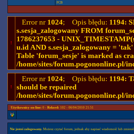
FCB
Error nr
1024
; Opis błędu:
1194: 
s.sesja_zalogowany FROM forum_se
1786237653 - UNIX_TIMESTAMP(ses
!
u.id AND s.sesja_zalogowany = 'ta
Table 'forum_sesje' is marked as cr
/home/sites/forum.pogononline.pl/in
Error nr
1024
; Opis błędu:
1194: T
should be repaired
!
/home/sites/forum.pogononline.pl/in
Użytkownicy on-line:
0 -
Rekord:
102 - 06/04/2010 21:51
Nie jesteś zalogowany.
Możesz czytać forum, jednak aby napisać wiadomość lub zmienić 