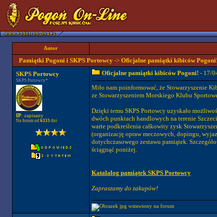
Autor
Pamiątki Pogoni i SKPS Portowcy
->
Oficjalne pamiątki kibiców Pogoni
Oficjalne pamiątki kibiców Pogoni!
- 17/0
SKPS Portowcy
SKPS Portowcy*
Miło nam poinformować, że Stowarzyszenie Kib
ze Stowarzyszeniem Morskiego Klubu Sportoweg
Dzięki temu SKPS Portowcy uzyskało możliwość
IP
: zapisany
dwóch punktach handlowych na terenie Szczecin
Na forum od
6333
dni
warte podkreślenia całkowity zysk Stowarzysze
(organizację opraw meczowych, dopingu, wyjaz
dotychczasowego zestawu pamiątek. Szczegółow
ściągnąć poniżej.
Katalalog pamiątek SKPS Portowcy
Zapraszamy do zakupów!