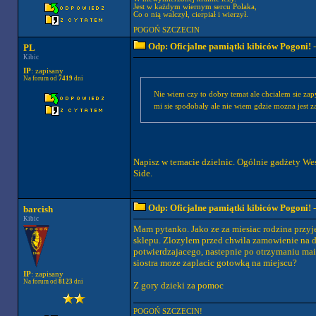
Jest w każdym wiernym sercu Polaka,
Co o nią walczył, cierpiał i wierzył.
POGOŃ SZCZECIN
Odp: Oficjalne pamiątki kibiców Pogoni!
-
PL
Kibic
IP
: zapisany
Na forum od
7419
dni
Nie wiem czy to dobry temat ale chcialem sie zap
mi sie spodobały ale nie wiem gdzie mozna jest
Napisz w temacie dzielnic. Ogólnie gadżety Wes
Side.
Odp: Oficjalne pamiątki kibiców Pogoni!
-
barcish
Kibic
Mam pytanko. Jako ze za miesiac rodzina przyje
sklepu. Zlozylem przed chwila zamowienie na d
potwierdzajacego, nastepnie po otrzymaniu mail
siostra moze zaplacic gotowką na miejscu?
IP
: zapisany
Na forum od
8123
dni
Z gory dzieki za pomoc
POGOŃ SZCZECIN!