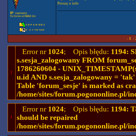
Proszę o info
IP
: zapisany
Na forum od
6662
dni
1
-
-
Error nr
1024
; Opis błędu:
1194: 
s.sesja_zalogowany FROM forum_se
1786260604 - UNIX_TIMESTAMP(ses
!
u.id AND s.sesja_zalogowany = 'ta
Table 'forum_sesje' is marked as cr
/home/sites/forum.pogononline.pl/in
Error nr
1024
; Opis błędu:
1194: T
should be repaired
!
/home/sites/forum.pogononline.pl/in