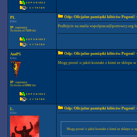
Odp: Oficjalne pamiątki kibiców Pogoni!
-
PL
Kibic
Podbijcie na maila
wspolpraca@portowcy.org
l
IP
: zapisany
Na forum od
7419
dni
Odp: Oficjalne pamiątki kibiców Pogoni!
-
AntPS
Kibic
Mogę prosić o jakiś kontakt z kimś ze sklepu w s
IP
: zapisany
Na forum od
6982
dni
Odp: Oficjalne pamiątki kibiców Pogoni!
-
L.
Kibic
Mogę prosić o jakiś kontakt z kimś ze sklepu w spr