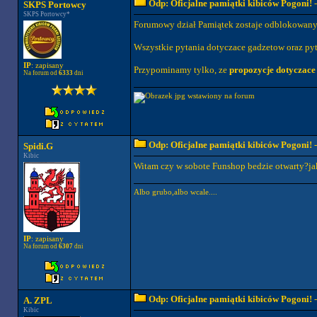
Odp: Oficjalne pamiątki kibiców Pogoni!
-
SKPS Portowcy
SKPS Portowcy*
Forumowy dział Pamiątek zostaje odblokowany, p
Wszystkie pytania dotyczace gadzetow oraz pyt
IP
: zapisany
Przypominamy tylko, ze
propozycje dotyczac
Na forum od
6333
dni
Odp: Oficjalne pamiątki kibiców Pogoni!
-
Spidi.G
Kibic
Witam czy w sobote Funshop bedzie otwarty?jak
Albo grubo,albo wcale....
IP
: zapisany
Na forum od
6307
dni
Odp: Oficjalne pamiątki kibiców Pogoni!
-
A. ZPL
Kibic