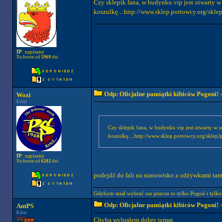
Czy sklepik fana, w budynku vip jest otwarty 
koszulkę....http://www.sklep.portowcy.org/skl
IP
: zapisany
Na forum od
5969
dni
Odp: Oficjalne pamiątki kibiców Pogoni!
-
Wozi
Kibic
Czy sklepik fana, w budynku vip jest otwarty w 
koszulkę....http://www.sklep.portowcy.org/sklep
IP
: zapisany
Na forum od
6282
dni
podejdź do fali na stanowisko z odżywkami tam 
Gdybym miał wybrać raz jeszcze to tylko Pogoń i tylko 
Odp: Oficjalne pamiątki kibiców Pogoni!
-
AntPS
Kibic
Chyba wybrałem dobry temat.