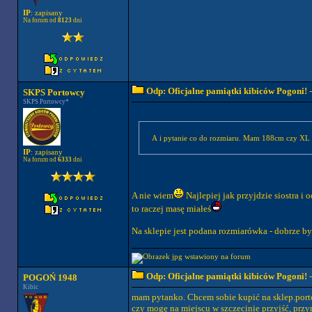
IP
: zapisany
Na forum od
8123
dni
Odp: Oficjalne pamiątki kibiców Pogoni!
-
SKPS Portowcy
SKPS Portowcy*
A i pytanie co do rozmiaru. Mam 188cm czy XL 
IP
: zapisany
Na forum od
6333
dni
A nie wiem
Najlepiej jak przyjdzie siostra i
to raczej masę miałeś
Na sklepie jest podana rozmiarówka - dobrze by
Odp: Oficjalne pamiątki kibiców Pogoni!
-
POGOŃ 1948
Kibic
mam pytanko. Chcem sobie kupić na sklep.porto
czy mogę na miejscu w szczecinie przyjść, przy