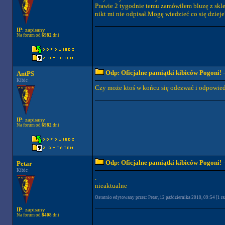
Prawie 2 tygodnie temu zamówiłem bluzę z sklep
nikt mi nie odpisał.Mogę wiedzieć co się dzieje
IP
: zapisany
Na forum od
6982
dni
Odp: Oficjalne pamiątki kibiców Pogoni!
-
AntPS
Kibic
Czy może ktoś w końcu się odezwać i odpowiedz
IP
: zapisany
Na forum od
6982
dni
Odp: Oficjalne pamiątki kibiców Pogoni!
-
Petar
Kibic
.
nieaktualne
Ostatnio edytowany przez: Petar, 12 października 2010, 09:54 [1 ra
IP
: zapisany
Na forum od
8408
dni