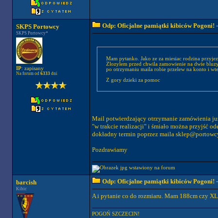
Odp: Oficjalne pamiątki kibiców Pogoni!
-
SKPS Portowcy
SKPS Portowcy*
Mam pytanko. Jako ze za miesiac rodzina przyjez
Zlozylem przed chwila zamowienie na dwie bluzy 
IP
: zapisany
po otrzymaniu maila robie przelew na konto i wt
Na forum od
6333
dni
Z gory dzieki za pomoc
Mail potwierdzający otrzymanie zamówienia już
"w trakcie realizacji" i śmiało można przyjść o
dokładny termin poprzez maila
sklep@portowcy
Pozdrawiamy
Odp: Oficjalne pamiątki kibiców Pogoni!
-
barcish
Kibic
A i pytanie co do rozmiaru. Mam 188cm czy XL
POGOŃ SZCZECIN!