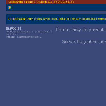
Użytkownicy on-line:
0 -
Rekord:
102 - 06/04/2010 21:51
Nie jesteś zalogowany.
Możesz czytać forum, jednak aby napisać wiadomość lub zmienić 
Forum służy do prezentac
czas wykonania skryptu: 0.12 s. | wersja forum: 2.0-
dev
[historia]
regulamin
|
ostrzeżenia użytkowników
Serwis PogonOnLine.