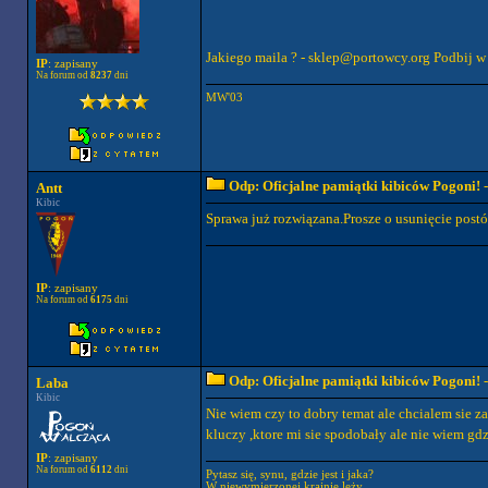
Jakiego maila ? -
sklep@portowcy.org
Podbij w 
IP
: zapisany
Na forum od
8237
dni
MW'03
Odp: Oficjalne pamiątki kibiców Pogoni!
-
Antt
Kibic
Sprawa już rozwiązana.Prosze o usunięcie postó
IP
: zapisany
Na forum od
6175
dni
Odp: Oficjalne pamiątki kibiców Pogoni!
-
Laba
Kibic
Nie wiem czy to dobry temat ale chcialem sie z
kluczy ,ktore mi sie spodobały ale nie wiem g
IP
: zapisany
Na forum od
6112
dni
Pytasz się, synu, gdzie jest i jaka?
W niewymierzonej krainie leży.