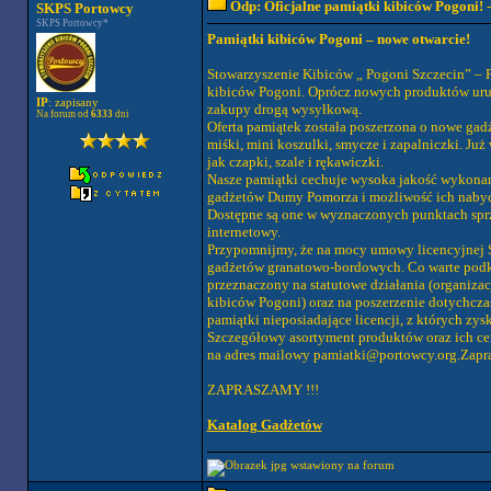
Odp: Oficjalne pamiątki kibiców Pogoni!
-
SKPS Portowcy
SKPS Portowcy*
Pamiątki kibiców Pogoni – nowe otwarcie!
Stowarzyszenie Kibiców „ Pogoni Szczecin” – 
kibiców Pogoni. Oprócz nowych produktów uru
IP
: zapisany
zakupy drogą wysyłkową.
Na forum od
6333
dni
Oferta pamiątek została poszerzona o nowe gadżet
miśki, mini koszulki, smycze i zapalniczki. Ju
jak czapki, szale i rękawiczki.
Nasze pamiątki cechuje wysoka jakość wykonani
gadżetów Dumy Pomorza i możliwość ich nabyci
Dostępne są one w wyznaczonych punktach sprze
internetowy.
Przypomnijmy, że na mocy umowy licencyjnej 
gadżetów granatowo-bordowych. Co warte podkr
przeznaczony na statutowe działania (organiz
kibiców Pogoni) oraz na poszerzenie dotychcza
pamiątki nieposiadające licencji, z których zys
Szczegółowy asortyment produktów oraz ich cen
na adres mailowy
pamiatki@portowcy.org.Zapr
ZAPRASZAMY !!!
Katalog Gadżetów