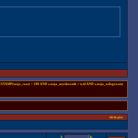
TAMP(sesja_czas) < 180 AND s.sesja_uzytkownik = u.id AND s.sesja_zalogowany
idź do góry
l:
h: