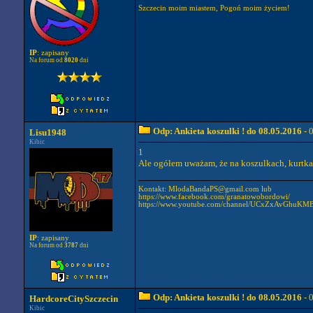
Szczecin moim miastem, Pogoń moim życiem!
IP
: zapisany
Na forum od
8020
dni
Odp: Ankieta koszulki ! do 08.05.2016
- 
Lisu1948
Kibic
1
Ale ogółem uważam, że na koszulkach, kurtka
Kontakt:
MlodaBandaPS@gmail.com
lub
https://www.facebook.com/granatowobordowi/
https://www.youtube.com/channel/UCxZxAvGhuKM
IP
: zapisany
Na forum od
3787
dni
Odp: Ankieta koszulki ! do 08.05.2016
- 
HardcoreCitySzczecin
Kibic