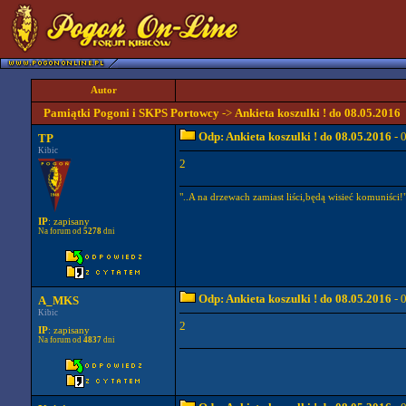
Autor
Pamiątki Pogoni i SKPS Portowcy
->
Ankieta koszulki ! do 08.05.2016
Odp: Ankieta koszulki ! do 08.05.2016
- 
TP
Kibic
2
"..A na drzewach zamiast liści,będą wisieć komuniści!
IP
: zapisany
Na forum od
5278
dni
Odp: Ankieta koszulki ! do 08.05.2016
- 
A_MKS
Kibic
2
IP
: zapisany
Na forum od
4837
dni