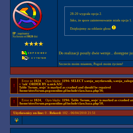
28-20 wygrała opcja 2.
Jako, że spore zainteresowanie miała opcja 
Dziękujemy za oddanie głosu
IP
: zapisany
Na forum od
8020
dni
Do realizacji poszły dwie wersje... dostępne j
Szczecin moim miastem, Pogoń moim życiem!
Error nr
1024
; Opis błędu:
1194: SELECT s.sesja_uzytkownik, s.sesja_zal
= 'tak' ORDER BY u.nick ASC
!
Table 'forum_sesje' is marked as crashed and should be repaired
/home/sites/forum.pogononline.pl/include/class.baza.php/36
;
Error nr
1024
; Opis błędu:
1194: Table 'forum_sesje' is marked as crashed a
!
/home/sites/forum.pogononline.pl/include/class.baza.php/50
;
Użytkownicy on-line:
0 -
Rekord:
102 - 06/04/2010 21:51