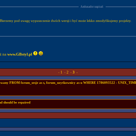
Ambasador napisał:
1. Bierzemy pod uwagę wypuszczenie dwóch wersji i być może lekko zmodyfikujemy projekty.
uż na
www.GBstyl.pl
1
2
3
-
-
-
-
ogowany FROM forum_sesje as s, forum_uzytkownicy as u WHERE 1786093522 - UNIX_TIMES
nd should be repaired