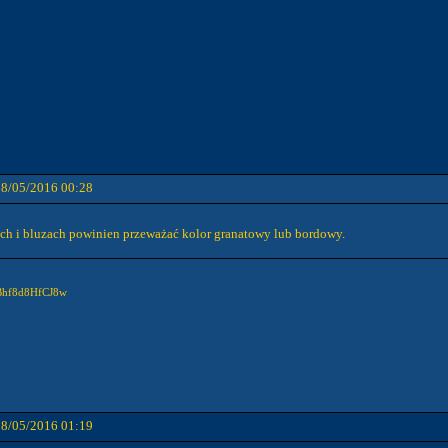
08/05/2016 00:28
ch i bluzach powinien przeważać kolor granatowy lub bordowy.
Bhf8d8HfCJ8w
08/05/2016 01:19