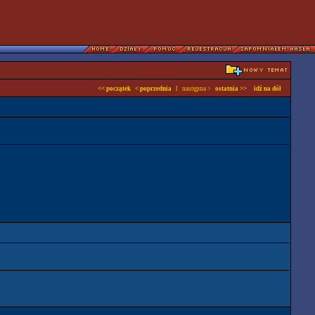
<< początek
< poprzednia
l następna >
ostatnia >>
idź na dół