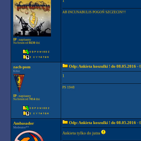
1
AB INCUNABULIS POGOŃ SZCZECIN!!!
IP
: zapisany
Na forum od
6630
dni
Odp: Ankieta koszulki ! do 08.05.2016
- 
zach-pom
Kibic
1
PS 1948
IP
: zapisany
Na forum od
7014
dni
Odp: Ankieta koszulki ! do 08.05.2016
- 
Ambasador
Moderator**
Ankieta tylko do jutra