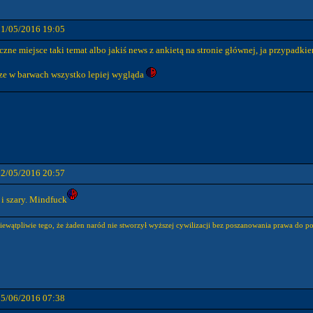
11/05/2016 19:05
e miejsce taki temat albo jakiś news z ankietą na stronie głównej, ja przypadkiem 
wsze w barwach wszystko lepiej wygląda
12/05/2016 20:57
 i szary. Mindfuck
niewątpliwie tego, że żaden naród nie stworzył wyższej cywilizacji bez poszanowania prawa do p
15/06/2016 07:38