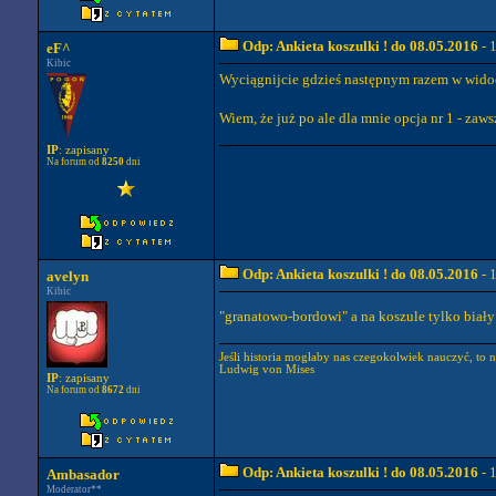
Odp: Ankieta koszulki ! do 08.05.2016
- 
eF^
Kibic
Wyciągnijcie gdzieś następnym razem w widoczn
Wiem, że już po ale dla mnie opcja nr 1 - za
IP
: zapisany
Na forum od
8250
dni
Odp: Ankieta koszulki ! do 08.05.2016
- 
avelyn
Kibic
"granatowo-bordowi" a na koszule tylko biały
Jeśli historia mogłaby nas czegokolwiek nauczyć, to 
Ludwig von Mises
IP
: zapisany
Na forum od
8672
dni
Odp: Ankieta koszulki ! do 08.05.2016
- 
Ambasador
Moderator**