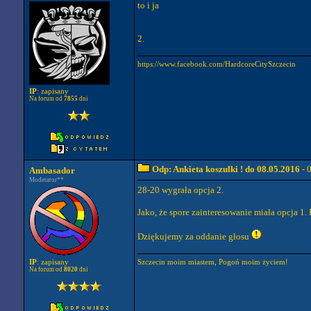
to i ja
2.
https://www.facebook.com/HardcoreCitySzczecin
IP
: zapisany
Na forum od
7855
dni
Odp: Ankieta koszulki ! do 08.05.2016
- 
Ambasador
Moderator**
28-20 wygrała opcja 2.
Jako, że spore zainteresowanie miała opcja 
Dziękujemy za oddanie głosu
Szczecin moim miastem, Pogoń moim życiem!
IP
: zapisany
Na forum od
8020
dni