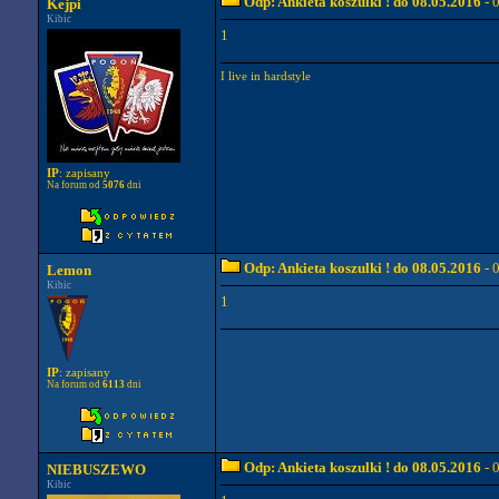
Odp: Ankieta koszulki ! do 08.05.2016
- 
Kejpi
Kibic
1
I live in hardstyle
IP
: zapisany
Na forum od
5076
dni
Odp: Ankieta koszulki ! do 08.05.2016
- 
Lemon
Kibic
1
IP
: zapisany
Na forum od
6113
dni
Odp: Ankieta koszulki ! do 08.05.2016
- 
NIEBUSZEWO
Kibic