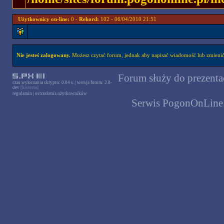
Użytkownicy on-line:
0 -
Rekord:
102 - 06/04/2010 21:51
Nie jesteś zalogowany.
Możesz czytać forum, jednak aby napisać wiadomość lub zmienić 
Forum służy do prezentac
czas wykonania skryptu: 0.04 s. | wersja forum: 2.0-
dev
[historia]
regulamin
|
ostrzeżenia użytkowników
Serwis PogonOnLine.