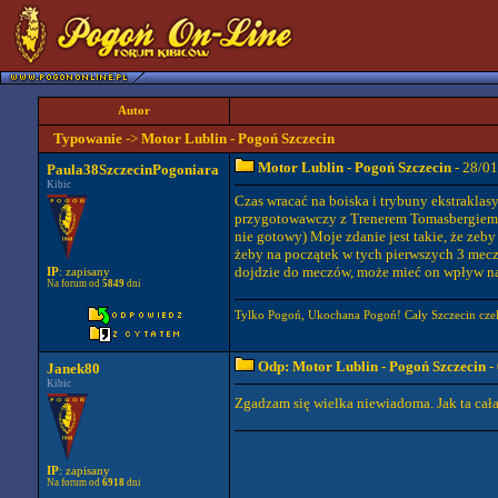
Autor
Typowanie
->
Motor Lublin - Pogoń Szczecin
Motor Lublin - Pogoń Szczecin
- 28/0
Paula38SzczecinPogoniara
Kibic
Czas wracać na boiska i trybuny ekstraklasy
przygotowawczy z Trenerem Tomasbergiem ,w
nie gotowy) Moje zdanie jest takie, że zeb
żeby na początek w tych pierwszych 3 mecz
dojdzie do meczów, może mieć on wpływ na
IP
: zapisany
Na forum od
5849
dni
Tylko Pogoń, Ukochana Pogoń! Cały Szczecin cze
Odp: Motor Lublin - Pogoń Szczecin
-
Janek80
Kibic
Zgadzam się wielka niewiadoma. Jak ta cał
IP
: zapisany
Na forum od
6918
dni