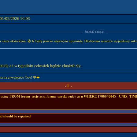
 01/02/2026 16:03
Janek80 napisał:
a nasza ekstraklasa. 😆 Ja będę jeszcze większym optymistą. Obstawiam wreszcie wyjazdowy suk
dzielę a i w tygodniu człowiek będzie chodził zły...
ka na zwycięstwo Twe! 💙❤️
1
-
-
ogowany FROM forum_sesje as s, forum_uzytkownicy as u WHERE 1786048045 - UNIX_TIMES
nd should be repaired