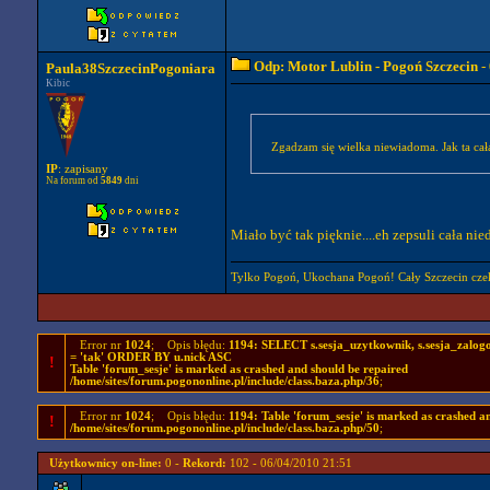
Odp: Motor Lublin - Pogoń Szczecin
-
Paula38SzczecinPogoniara
Kibic
Zgadzam się wielka niewiadoma. Jak ta cał
IP
: zapisany
Na forum od
5849
dni
Miało być tak pięknie....eh zepsuli cała nie
Tylko Pogoń, Ukochana Pogoń! Cały Szczecin cze
Error nr
1024
; Opis błędu:
1194: SELECT s.sesja_uzytkownik, s.sesja_zal
= 'tak' ORDER BY u.nick ASC
!
Table 'forum_sesje' is marked as crashed and should be repaired
/home/sites/forum.pogononline.pl/include/class.baza.php/36
;
Error nr
1024
; Opis błędu:
1194: Table 'forum_sesje' is marked as crashed a
!
/home/sites/forum.pogononline.pl/include/class.baza.php/50
;
Użytkownicy on-line:
0 -
Rekord:
102 - 06/04/2010 21:51