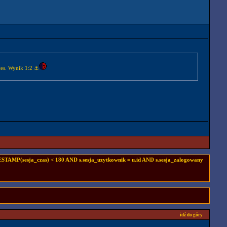
ces. Wynik 1:2 ⚓
TAMP(sesja_czas) < 180 AND s.sesja_uzytkownik = u.id AND s.sesja_zalogowany
idź do góry