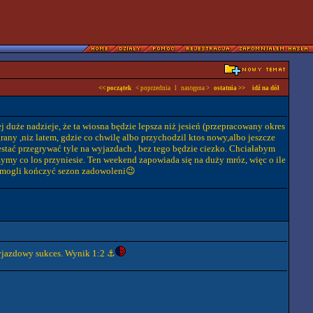
<< początek
< poprzednia l następna >
ostatnia >>
idź na dół
j duże nadzieje, że ta wiosna będzie lepsza niż jesień (przepracowany okres
ny ,niz latem, gdzie co chwilę albo przychodzil ktos nowy,albo jeszcze
estać przegrywać tyle na wyjazdach , bez tego będzie ciezko. Chciałabym
my co los przyniesie. Ten weekend zapowiada się na duży mróz, więc o ile
u mogli kończyć sezon zadowoleni😉
wyjazdowy sukces. Wynik 1:2 ⚓