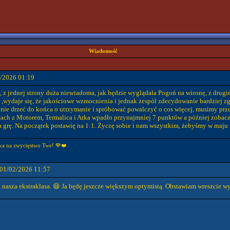
Wiadomość
1/2026 01:19
, z jednej strony duża niewiadoma, jak będzie wyglądała Pogoń na wiosnę, z drugie
ydaje się, że jakościowe wzmocnienia i jednak zespół zdecydowanie bardziej zgra
y nie drzeć do końca o utrzymanie i spróbować powalczyć o cos więcej, musimy prz
ach z Motorem, Termalica i Arka wpadło przynajmniej 7 punktów a później zobaczy
 grę. Na początek postawię na 1:1. Życzę sobie i nam wszystkim, żebyśmy w maj
ka na zwycięstwo Twe! 💙❤️
 01/02/2026 11:57
a nasza ekstraklasa. 😆 Ja będę jeszcze większym optymistą. Obstawiam wreszcie 