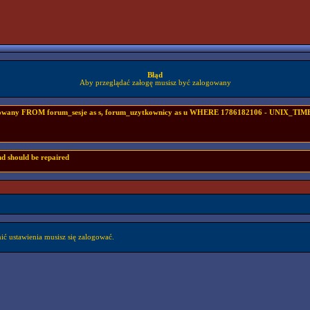
Błąd
Aby przeglądać załogę musisz być zalogowany
ogowany FROM forum_sesje as s, forum_uzytkownicy as u WHERE 1786182106 - UNIX_TIMES
nd should be repaired
ć ustawienia musisz się zalogować.