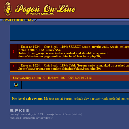
Error nr
1024
; Opis błędu:
1194: SELECT s.sesja_uzytkownik, s.sesja_zal
= 'tak' ORDER BY u.nick ASC
!
Table 'forum_sesje' is marked as crashed and should be repaired
/home/sites/forum.pogononline.pl/include/class.baza.php/36
;
Error nr
1024
; Opis błędu:
1194: Table 'forum_sesje' is marked as crashed a
!
/home/sites/forum.pogononline.pl/include/class.baza.php/50
;
Użytkownicy on-line:
0 -
Rekord:
102 - 06/04/2010 21:51
Nie jesteś zalogowany.
Możesz czytać forum, jednak aby napisać wiadomość lub zmieni
czas wykonania skryptu: 0.09 s. | wersja forum: 2.0-dev
[historia]
regulamin
|
ostrzeżenia użytkowników