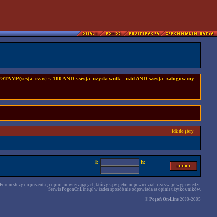
TAMP(sesja_czas) < 180 AND s.sesja_uzytkownik = u.id AND s.sesja_zalogowany
idź do góry
l:
h:
Forum służy do prezentacji opinii odwiedzających, którzy są w pełni odpowiedzialni za swoje wypowiedzi.
Serwis PogonOnLine.pl w żaden sposób nie odpowiada za opinie użytkowników.
©
Pogoń On-Line
2000-2005