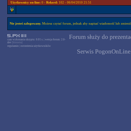
Użytkownicy on-line:
0 -
Rekord:
102 - 06/04/2010 21:51
Nie jesteś zalogowany.
Możesz czytać forum, jednak aby napisać wiadomość lub zmienić 
Forum służy do prezentac
czas wykonania skryptu: 0.01 s. | wersja forum: 2.0-
dev
[historia]
regulamin
|
ostrzeżenia użytkowników
Serwis PogonOnLine.