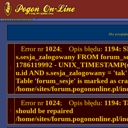
Aby przegląda
Error nr
1024
; Opis błędu:
1194: 
s.sesja_zalogowany FROM forum_se
1786119992 - UNIX_TIMESTAMP(ses
!
u.id AND s.sesja_zalogowany = 'ta
Table 'forum_sesje' is marked as cr
/home/sites/forum.pogononline.pl/in
Error nr
1024
; Opis błędu:
1194: T
should be repaired
!
/home/sites/forum.pogononline.pl/in