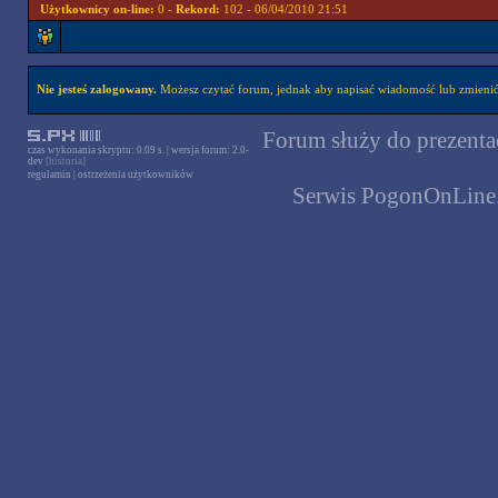
Użytkownicy on-line:
0 -
Rekord:
102 - 06/04/2010 21:51
Nie jesteś zalogowany.
Możesz czytać forum, jednak aby napisać wiadomość lub zmienić 
Forum służy do prezentac
czas wykonania skryptu: 0.09 s. | wersja forum: 2.0-
dev
[historia]
regulamin
|
ostrzeżenia użytkowników
Serwis PogonOnLine.