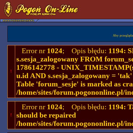
Aby przegląda
Error nr
1024
; Opis błędu:
1194: 
s.sesja_zalogowany FROM forum_se
1786142778 - UNIX_TIMESTAMP(ses
!
u.id AND s.sesja_zalogowany = 'ta
Table 'forum_sesje' is marked as cr
/home/sites/forum.pogononline.pl/in
Error nr
1024
; Opis błędu:
1194: T
should be repaired
!
/home/sites/forum.pogononline.pl/in