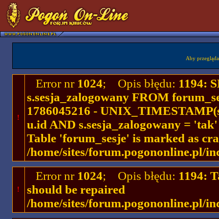
Aby przegląda
Error nr
1024
; Opis błędu:
1194: 
s.sesja_zalogowany FROM forum_se
1786045216 - UNIX_TIMESTAMP(ses
!
u.id AND s.sesja_zalogowany = 'ta
Table 'forum_sesje' is marked as cr
/home/sites/forum.pogononline.pl/in
Error nr
1024
; Opis błędu:
1194: T
should be repaired
!
/home/sites/forum.pogononline.pl/in