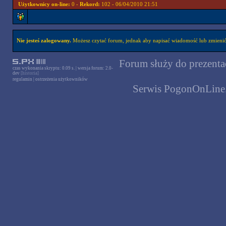
Użytkownicy on-line:
0 -
Rekord:
102 - 06/04/2010 21:51
Nie jesteś zalogowany.
Możesz czytać forum, jednak aby napisać wiadomość lub zmienić 
Forum służy do prezentac
czas wykonania skryptu: 0.09 s. | wersja forum: 2.0-
dev
[historia]
regulamin
|
ostrzeżenia użytkowników
Serwis PogonOnLine.