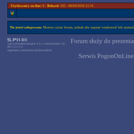
Użytkownicy on-line:
0 -
Rekord:
102 - 06/04/2010 21:51
Nie jesteś zalogowany.
Możesz czytać forum, jednak aby napisać wiadomość lub zmienić 
Forum służy do prezentac
czas wykonania skryptu: 0.1 s. | wersja forum: 2.0-
dev
[historia]
regulamin
|
ostrzeżenia użytkowników
Serwis PogonOnLine.