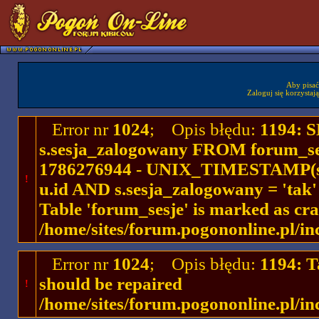
Aby pisać
Zaloguj się korzystaj
Error nr
1024
; Opis błędu:
1194: 
s.sesja_zalogowany FROM forum_se
1786276944 - UNIX_TIMESTAMP(ses
!
u.id AND s.sesja_zalogowany = 'ta
Table 'forum_sesje' is marked as cr
/home/sites/forum.pogononline.pl/in
Error nr
1024
; Opis błędu:
1194: T
should be repaired
!
/home/sites/forum.pogononline.pl/in