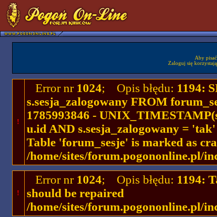
Aby pisać
Zaloguj się korzystaj
Error nr
1024
; Opis błędu:
1194: 
s.sesja_zalogowany FROM forum_se
1785993846 - UNIX_TIMESTAMP(ses
!
u.id AND s.sesja_zalogowany = 'ta
Table 'forum_sesje' is marked as cr
/home/sites/forum.pogononline.pl/in
Error nr
1024
; Opis błędu:
1194: T
should be repaired
!
/home/sites/forum.pogononline.pl/in