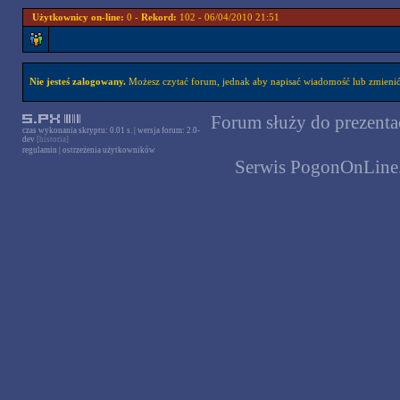
Użytkownicy on-line:
0 -
Rekord:
102 - 06/04/2010 21:51
Nie jesteś zalogowany.
Możesz czytać forum, jednak aby napisać wiadomość lub zmienić 
Forum służy do prezentac
czas wykonania skryptu: 0.01 s. | wersja forum: 2.0-
dev
[historia]
regulamin
|
ostrzeżenia użytkowników
Serwis PogonOnLine.