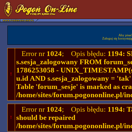
Aby pisać
Zaloguj się korzystaj
Error nr
1024
; Opis błędu:
1194: 
s.sesja_zalogowany FROM forum_se
1786253058 - UNIX_TIMESTAMP(ses
!
u.id AND s.sesja_zalogowany = 'ta
Table 'forum_sesje' is marked as cr
/home/sites/forum.pogononline.pl/in
Error nr
1024
; Opis błędu:
1194: T
should be repaired
!
/home/sites/forum.pogononline.pl/in