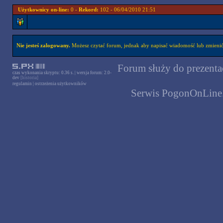
Użytkownicy on-line:
0 -
Rekord:
102 - 06/04/2010 21:51
Nie jesteś zalogowany.
Możesz czytać forum, jednak aby napisać wiadomość lub zmienić 
Forum służy do prezentac
czas wykonania skryptu: 0.36 s. | wersja forum: 2.0-
dev
[historia]
regulamin
|
ostrzeżenia użytkowników
Serwis PogonOnLine.