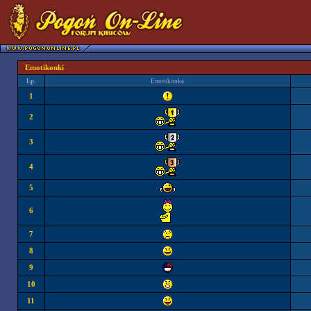
Emotikonki
Lp.
Emotikonka
1
2
3
4
5
6
7
8
9
10
11