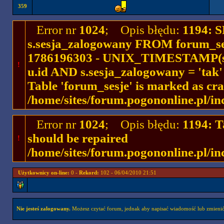
359
Error nr
1024
; Opis błędu:
1194: 
s.sesja_zalogowany FROM forum_se
1786196303 - UNIX_TIMESTAMP(ses
!
u.id AND s.sesja_zalogowany = 'ta
Table 'forum_sesje' is marked as cr
/home/sites/forum.pogononline.pl/in
Error nr
1024
; Opis błędu:
1194: T
should be repaired
!
/home/sites/forum.pogononline.pl/in
Użytkownicy on-line:
0 -
Rekord:
102 - 06/04/2010 21:51
Nie jesteś zalogowany.
Możesz czytać forum, jednak aby napisać wiadomość lub zmienić 