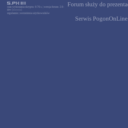
Forum służy do prezentac
czas wykonania skryptu: 0.76 s. | wersja forum: 2.0-
dev
[historia]
regulamin
|
ostrzeżenia użytkowników
Serwis PogonOnLine.