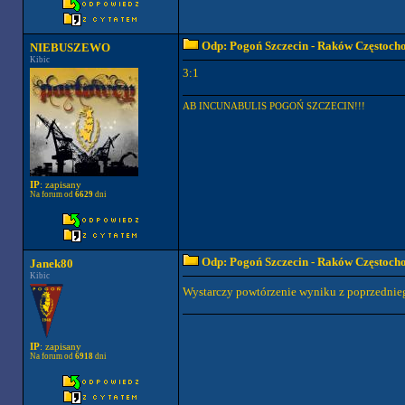
Odp: Pogoń Szczecin - Raków Częstoch
NIEBUSZEWO
Kibic
3:1
AB INCUNABULIS POGOŃ SZCZECIN!!!
IP
: zapisany
Na forum od
6629
dni
Odp: Pogoń Szczecin - Raków Częstoch
Janek80
Kibic
Wystarczy powtórzenie wyniku z poprzednie
IP
: zapisany
Na forum od
6918
dni