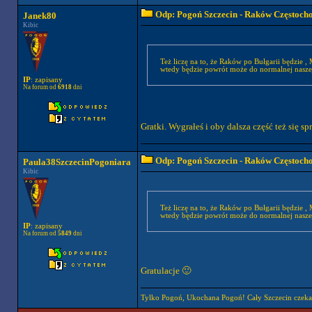
Odp: Pogoń Szczecin - Raków Częstoch
Janek80
Kibic
Też liczę na to, że Raków po Bułgarii będzie 
wtedy będzie powrót może do normalnej naszej
IP
: zapisany
Na forum od
6918
dni
Gratki. Wygrałeś i oby dalsza część też się s
Odp: Pogoń Szczecin - Raków Częstoch
Paula38SzczecinPogoniara
Kibic
Też liczę na to, że Raków po Bułgarii będzie 
wtedy będzie powrót może do normalnej naszej
IP
: zapisany
Na forum od
5849
dni
Gratulacje 🙂
Tylko Pogoń, Ukochana Pogoń! Cały Szczecin czeka