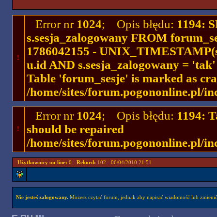
Error nr
1024
; Opis błędu:
1194: 
s.sesja_zalogowany FROM forum_se
1786042155 - UNIX_TIMESTAMP(ses
!
u.id AND s.sesja_zalogowany = 'ta
Table 'forum_sesje' is marked as cr
/home/sites/forum.pogononline.pl/in
Error nr
1024
; Opis błędu:
1194: T
should be repaired
!
/home/sites/forum.pogononline.pl/in
Użytkownicy on-line:
0 -
Rekord:
102 - 06/04/2010 21:51
Nie jesteś zalogowany.
Możesz czytać forum, jednak aby napisać wiadomość lub zmienić 