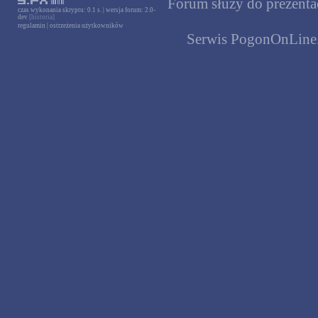
Forum służy do prezentac
czas wykonania skryptu: 0.1 s. | wersja forum: 2.0-
dev
[historia]
regulamin
|
ostrzeżenia użytkowników
Serwis PogonOnLine.