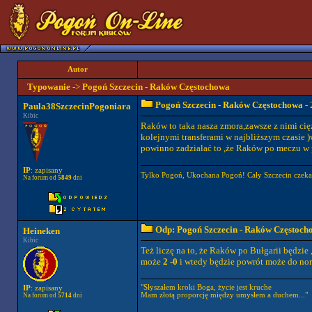
Autor
Typowanie
->
Pogoń Szczecin - Raków Częstochowa
Pogoń Szczecin - Raków Częstochowa
- 
Paula38SzczecinPogoniara
Kibic
Raków to taka nasza zmora,zawsze z nimi cię
kolejnymi transferami w najbliższym czasie )w
powinno zadziałać to ,że Raków po meczu w 
IP
: zapisany
Tylko Pogoń, Ukochana Pogoń! Cały Szczecin czeka
Na forum od
5849
dni
Odp: Pogoń Szczecin - Raków Częstoch
Heineken
Kibic
Też liczę na to, że Raków po Bułgarii będzie
może
2 -0
i wtedy będzie powrót może do norm
"Słyszałem kroki Boga, życie jest kruche
IP
: zapisany
Mam złotą proporcję między umysłem a duchem..."
Na forum od
5714
dni