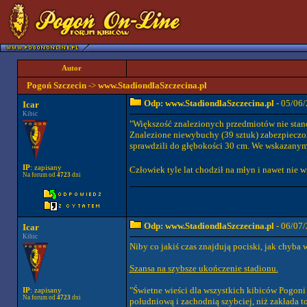
Autor
Pogoń Szczecin
->
www.StadiondlaSzczecina.pl
Odp: www.StadiondlaSzczecina.pl
- 05/06/
Icar
Kibic
"Większość znalezionych przedmiotów nie stanow
Znalezione niewybuchy (39 sztuk) zabezpieczono
sprawdzili do głębokości 30 cm. We wskazany
IP
: zapisany
Człowiek tyle lat chodził na młyn i nawet nie 
Na forum od
4723
dni
Odp: www.StadiondlaSzczecina.pl
- 06/07/
Icar
Kibic
Niby co jakiś czas znajdują pociski, jak chyba 
Szansa na szybsze ukończenie stadionu.
"Świetne wieści dla wszystkich kibiców Pogoni
IP
: zapisany
Na forum od
4723
dni
południową i zachodnią szybciej, niż zakłada t