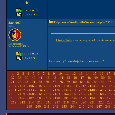
Odp: www.StadiondlaSzczecina.pl
- 23/06/
Jack007
Kibic
Link - Twitt
- no ja liczę jednak, że nie zostan
IP
: zapisany
Na forum od
2500
dni
A co zrobią? Pomalują beton na czarno?
1
2
3
4
5
6
7
8
9
10
11
12
13
14
15
16
17
-
-
-
-
-
-
-
-
-
-
-
-
-
-
-
-
-
-
37
38
39
40
41
42
43
44
45
46
47
48
49
50
51
-
-
-
-
-
-
-
-
-
-
-
-
-
-
-
-
71
72
73
74
75
76
77
78
79
80
81
82
83
84
85
-
-
-
-
-
-
-
-
-
-
-
-
-
-
-
-
104
105
106
107
108
109
110
111
112
113
114
115
-
-
-
-
-
-
-
-
-
-
-
-
131
132
133
134
135
136
137
138
139
140
141
142
-
-
-
-
-
-
-
-
-
-
-
-
158
159
160
161
162
163
164
165
166
167
168
169
-
-
-
-
-
-
-
-
-
-
-
-
185
186
187
188
189
190
191
192
193
194
195
196
-
-
-
-
-
-
-
-
-
-
-
-
212
213
214
215
216
217
218
219
220
221
222
223
-
-
-
-
-
-
-
-
-
-
-
-
239
240
241
242
243
244
245
246
247
248
-
-
-
-
-
-
-
-
-
-
-