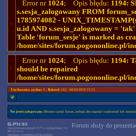
Error nr
1024
; Opis błędu:
1194: 
s.sesja_zalogowany FROM forum_se
1785974082 - UNIX_TIMESTAMP(ses
!
u.id AND s.sesja_zalogowany = 'ta
Table 'forum_sesje' is marked as cr
/home/sites/forum.pogononline.pl/in
Error nr
1024
; Opis błędu:
1194: T
should be repaired
!
/home/sites/forum.pogononline.pl/in
Użytkownicy on-line:
0 -
Rekord:
102 - 06/04/2010 21:51
Nie jesteś zalogowany.
Możesz czytać forum, jednak aby napisać wiadomość lub zmienić 
Forum służy do prezentac
czas wykonania skryptu: 0.77 s. | wersja forum: 2.0-
dev
[historia]
regulamin
|
ostrzeżenia użytkowników