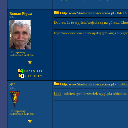
Odp: www.StadiondlaSzczecina.pl
- 04/12/
Roman Pigwa
Kibic
Dobrze, że te wyjścia/wejścia są na górze... C
https://www.facebook.com/ekipakryzys/ Grupa tury
IP
: zapisany
Na forum od
6416
dni
Odp: www.StadiondlaSzczecina.pl
- 11/06/
eF^
Kibic
Link
- odcień tych krzesełek wygląda obłędnie
IP
: zapisany
Na forum od
8249
dni