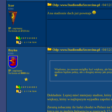
Odp: www.StadiondlaSzczecina.pl
- 04/12/
Icar
Kibic
A na stadionie dach już powstaje
IP
: zapisany
Na forum od
4723
dni
Odp: www.StadiondlaSzczecina.pl
- 04/12/
Bzyku
Kibic
Wiadomo, że zawsze mógłby być większy, ale bior
IP
: zapisany
stadion będzie pełny, ale z drugiej strony jak pr
Na forum od
8088
dni
😀
Dokładnie. Lepiej mieć mniejszy stadion, który
większy, który w najlepszym wypadku zapełni s
Zresztą zobaczmy ile ludzi chodzi w Polsce na
kręcą się ze średnią frekwencją w granicach 17-2