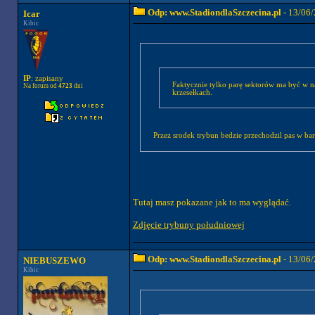
Odp: www.StadiondlaSzczecina.pl
- 13/06/
Icar
Kibic
IP
: zapisany
Faktycznie tylko parę sektorów ma być w naszych barwach a pozostałe krzesełka czarne.... Dobrze, ze chociaż napis Pogoń 1948 będzie na
Na forum od
4723
dni
krzesełkach.
Przez srodek trybun bedzie przechodzil pas w bar
Tutaj masz pokazane jak to ma wyglądać.
Zdjęcie trybuny południowej
Odp: www.StadiondlaSzczecina.pl
- 13/06/
NIEBUSZEWO
Kibic