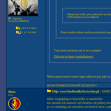
Faktycznie tylko parę sektorów ma być w naszych barwach a pozostałe krzesełka czarne.... Dobrze, ze chociaż napis Pogoń
1948 będzie na krzesełkach.
IP
: zapisany
Na forum od
6629
dni
Przez srodek trybun bedzie przechodzil pas
Tutaj masz pokazane jak to ma wyglądać.
Zdjęcie trybuny południowej
Wiem mam nawet reszte tego zdjecia jest jak na
AB INCUNABULIS POGOŃ SZCZECIN!!!
Odp: www.StadiondlaSzczecina.pl
- 18/06/
Melu
Kibic
slabo wyglądają te krzesełka w narożniku
nie można ich ustawić od chodów od jednej str
po co okładają od schodów od dwóch stron i ja