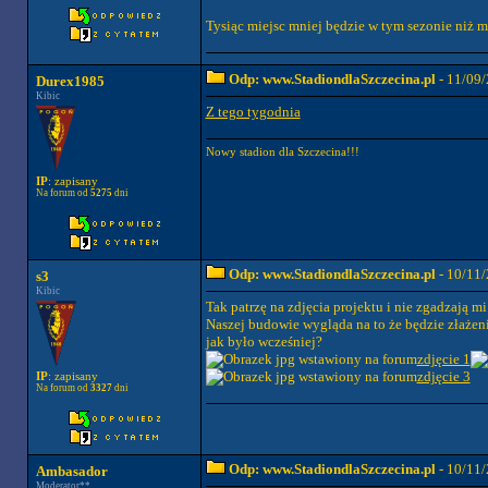
Tysiąc miejsc mniej będzie w tym sezonie niż m
Odp: www.StadiondlaSzczecina.pl
- 11/09/
Durex1985
Kibic
Z tego tygodnia
Nowy stadion dla Szczecina!!!
IP
: zapisany
Na forum od
5275
dni
Odp: www.StadiondlaSzczecina.pl
- 10/11/
s3
Kibic
Tak patrzę na zdjęcia projektu i nie zgadzają mi
Naszej budowie wygląda na to że będzie złażenie
jak było wcześniej?
zdjęcie 1
zdjęcie 3
IP
: zapisany
Na forum od
3327
dni
Odp: www.StadiondlaSzczecina.pl
- 10/11/
Ambasador
Moderator**