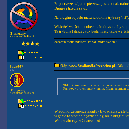
Po pierwsze- zdjęcie pierwsze jest z nieaktualne
Drugie i trzecie są ok.
Na drugim zdjeciu masz widok na trybunę VIP(t
Wkleiłeś wejścia na obecnie budowanej byłej pro
Ta trybuna i dawny łuk będą miały takie wejścia
IP
: zapisany
Na forum od
8019
dni
Szczecin moim miastem, Pogoń moim życiem!
Odp: www.StadiondlaSzczecina.pl
- 30/11/
Jack007
Kibic
Niskie te trybuny są, niższe niż dawna wysoka t
Ten nowy projekt martwi mnie. Moim zdaniem sta
IP
: zapisany
Na forum od
2500
dni
Wiadomo, że zawsze mógłby być większy, ale bi
w gazie to stadion będzie pełny, ale z drugiej s
Wrocławiu czy w Gdańsku 😀