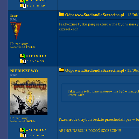
Odp: www.StadiondlaSzczecina.pl
- 13/06/
Icar
Kibic
Faktycznie tylko parę sektorów ma być w naszyc
krzesełkach.
IP
: zapisany
Na forum od
4723
dni
Odp: www.StadiondlaSzczecina.pl
- 13/06/
NIEBUSZEWO
Kibic
Faktycznie tylko parę sektorów ma być w naszych barwach a pozostałe krzesełka czarne.... Dobrze, ze chociaż napis Pogoń 1948 będzie na
krzesełkach.
IP
: zapisany
Przez srodek trybun bedzie przechodzil pas w ba
Na forum od
6629
dni
AB INCUNABULIS POGOŃ SZCZECIN!!!