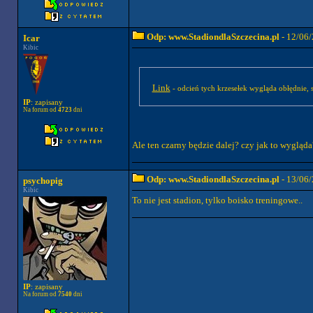
Odp: www.StadiondlaSzczecina.pl
- 12/06/
Icar
Kibic
Link
- odcień tych krzesełek wygląda obłędnie,
IP
: zapisany
Na forum od
4723
dni
Ale ten czarny będzie dalej? czy jak to wyglą
Odp: www.StadiondlaSzczecina.pl
- 13/06/
psychopig
Kibic
To nie jest stadion, tylko boisko treningowe..
IP
: zapisany
Na forum od
7540
dni