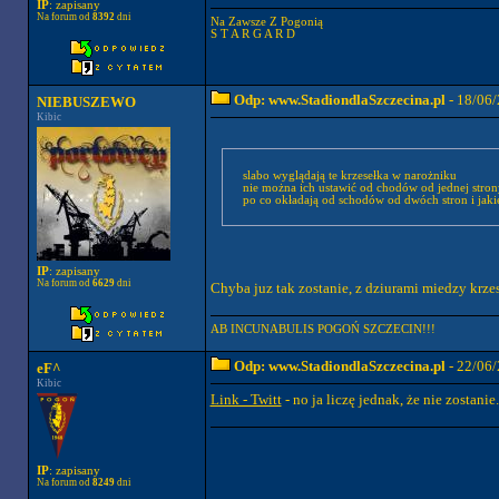
IP
: zapisany
Na forum od
8392
dni
Na Zawsze Z Pogonią
S T A R G A R D
Odp: www.StadiondlaSzczecina.pl
- 18/06/
NIEBUSZEWO
Kibic
slabo wyglądają te krzesełka w narożniku
nie można ich ustawić od chodów od jednej stro
po co okładają od schodów od dwóch stron i jaki
IP
: zapisany
Na forum od
6629
dni
Chyba juz tak zostanie, z dziurami miedzy krze
AB INCUNABULIS POGOŃ SZCZECIN!!!
Odp: www.StadiondlaSzczecina.pl
- 22/06/
eF^
Kibic
Link - Twitt
- no ja liczę jednak, że nie zostani
IP
: zapisany
Na forum od
8249
dni