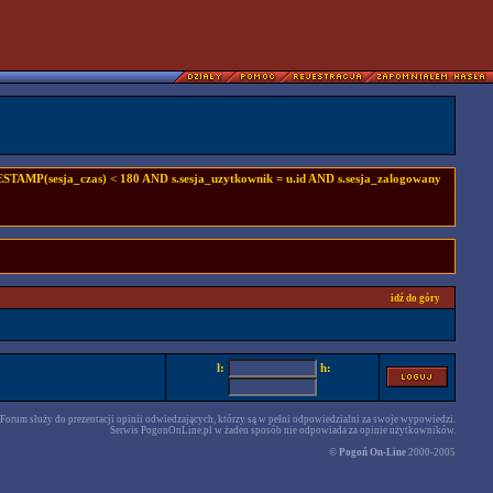
TAMP(sesja_czas) < 180 AND s.sesja_uzytkownik = u.id AND s.sesja_zalogowany
idź do góry
l:
h:
Forum służy do prezentacji opinii odwiedzających, którzy są w pełni odpowiedzialni za swoje wypowiedzi.
Serwis PogonOnLine.pl w żaden sposób nie odpowiada za opinie użytkowników.
©
Pogoń On-Line
2000-2005