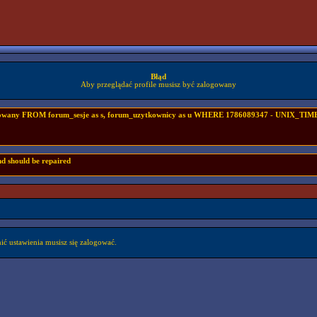
Błąd
Aby przeglądać profile musisz być zalogowany
ogowany FROM forum_sesje as s, forum_uzytkownicy as u WHERE 1786089347 - UNIX_TIMES
nd should be repaired
ć ustawienia musisz się zalogować.