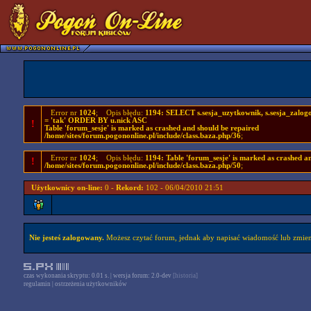
Error nr
1024
; Opis błędu:
1194: SELECT s.sesja_uzytkownik, s.sesja_zal
= 'tak' ORDER BY u.nick ASC
!
Table 'forum_sesje' is marked as crashed and should be repaired
/home/sites/forum.pogononline.pl/include/class.baza.php/36
;
Error nr
1024
; Opis błędu:
1194: Table 'forum_sesje' is marked as crashed a
!
/home/sites/forum.pogononline.pl/include/class.baza.php/50
;
Użytkownicy on-line:
0 -
Rekord:
102 - 06/04/2010 21:51
Nie jesteś zalogowany.
Możesz czytać forum, jednak aby napisać wiadomość lub zmieni
czas wykonania skryptu: 0.01 s. | wersja forum: 2.0-dev
[historia]
regulamin
|
ostrzeżenia użytkowników