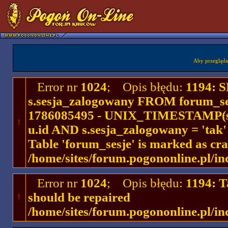
Aby przegląda
Error nr
1024
; Opis błędu:
1194: 
s.sesja_zalogowany FROM forum_se
1786085495 - UNIX_TIMESTAMP(ses
!
u.id AND s.sesja_zalogowany = 'ta
Table 'forum_sesje' is marked as cr
/home/sites/forum.pogononline.pl/in
Error nr
1024
; Opis błędu:
1194: T
should be repaired
!
/home/sites/forum.pogononline.pl/in