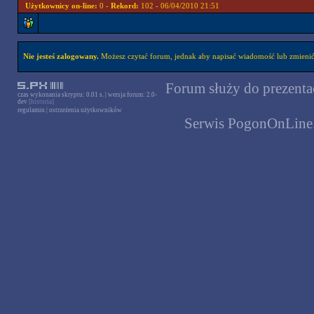
Użytkownicy on-line:
0 -
Rekord:
102 - 06/04/2010 21:51
Nie jesteś zalogowany.
Możesz czytać forum, jednak aby napisać wiadomość lub zmienić 
Forum służy do prezentac
czas wykonania skryptu: 0.01 s. | wersja forum: 2.0-
dev
[historia]
regulamin
|
ostrzeżenia użytkowników
Serwis PogonOnLine.