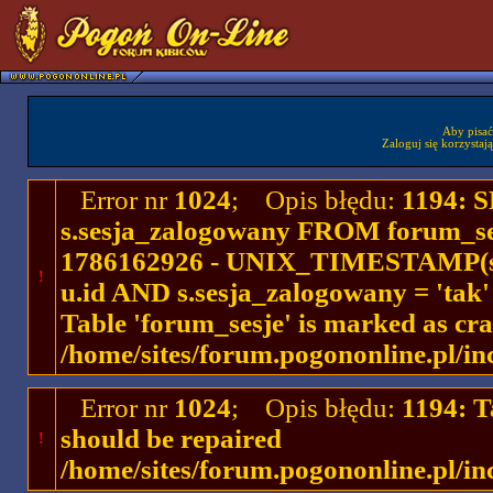
Aby pisać
Zaloguj się korzystaj
Error nr
1024
; Opis błędu:
1194: 
s.sesja_zalogowany FROM forum_se
1786162926 - UNIX_TIMESTAMP(ses
!
u.id AND s.sesja_zalogowany = 'ta
Table 'forum_sesje' is marked as cr
/home/sites/forum.pogononline.pl/in
Error nr
1024
; Opis błędu:
1194: T
should be repaired
!
/home/sites/forum.pogononline.pl/in