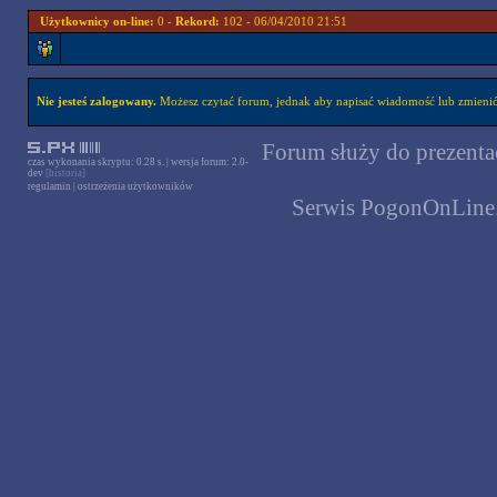
Użytkownicy on-line:
0 -
Rekord:
102 - 06/04/2010 21:51
Nie jesteś zalogowany.
Możesz czytać forum, jednak aby napisać wiadomość lub zmienić 
Forum służy do prezentac
czas wykonania skryptu: 0.28 s. | wersja forum: 2.0-
dev
[historia]
regulamin
|
ostrzeżenia użytkowników
Serwis PogonOnLine.