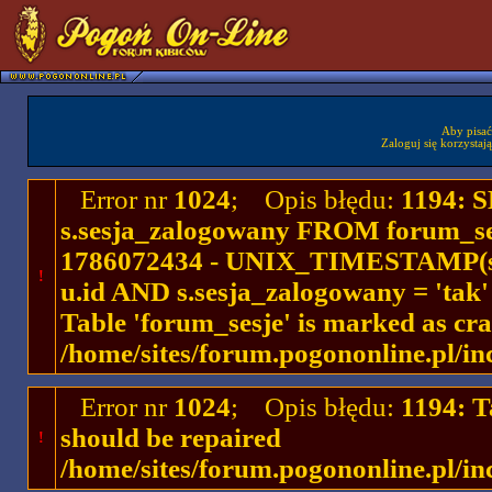
Aby pisać
Zaloguj się korzystaj
Error nr
1024
; Opis błędu:
1194: 
s.sesja_zalogowany FROM forum_se
1786072434 - UNIX_TIMESTAMP(ses
!
u.id AND s.sesja_zalogowany = 'ta
Table 'forum_sesje' is marked as cr
/home/sites/forum.pogononline.pl/in
Error nr
1024
; Opis błędu:
1194: T
should be repaired
!
/home/sites/forum.pogononline.pl/in