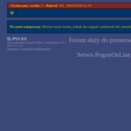
Użytkownicy on-line:
0 -
Rekord:
102 - 06/04/2010 21:51
Nie jesteś zalogowany.
Możesz czytać forum, jednak aby napisać wiadomość lub zmienić 
Forum służy do prezentac
czas wykonania skryptu: 0.09 s. | wersja forum: 2.0-
dev
[historia]
regulamin
|
ostrzeżenia użytkowników
Serwis PogonOnLine.