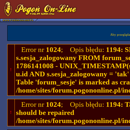
Aby przegląda
Error nr
1024
; Opis błędu:
1194: 
s.sesja_zalogowany FROM forum_se
1786141008 - UNIX_TIMESTAMP(ses
!
u.id AND s.sesja_zalogowany = 'ta
Table 'forum_sesje' is marked as cr
/home/sites/forum.pogononline.pl/in
Error nr
1024
; Opis błędu:
1194: T
should be repaired
!
/home/sites/forum.pogononline.pl/in