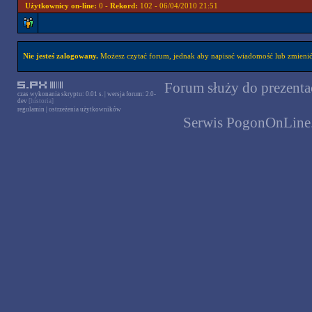
Użytkownicy on-line:
0 -
Rekord:
102 - 06/04/2010 21:51
Nie jesteś zalogowany.
Możesz czytać forum, jednak aby napisać wiadomość lub zmienić 
Forum służy do prezentac
czas wykonania skryptu: 0.01 s. | wersja forum: 2.0-
dev
[historia]
regulamin
|
ostrzeżenia użytkowników
Serwis PogonOnLine.