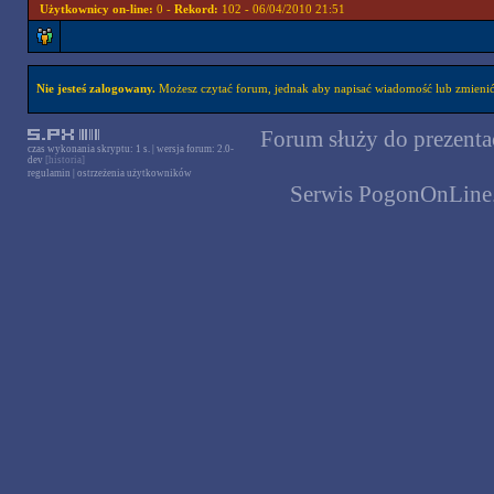
Użytkownicy on-line:
0 -
Rekord:
102 - 06/04/2010 21:51
Nie jesteś zalogowany.
Możesz czytać forum, jednak aby napisać wiadomość lub zmienić 
Forum służy do prezentac
czas wykonania skryptu: 1 s. | wersja forum: 2.0-
dev
[historia]
regulamin
|
ostrzeżenia użytkowników
Serwis PogonOnLine.