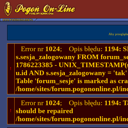
Aby przegląda
Error nr
1024
; Opis błędu:
1194: 
s.sesja_zalogowany FROM forum_se
1786223385 - UNIX_TIMESTAMP(ses
!
u.id AND s.sesja_zalogowany = 'ta
Table 'forum_sesje' is marked as cr
/home/sites/forum.pogononline.pl/in
Error nr
1024
; Opis błędu:
1194: T
should be repaired
!
/home/sites/forum.pogononline.pl/in