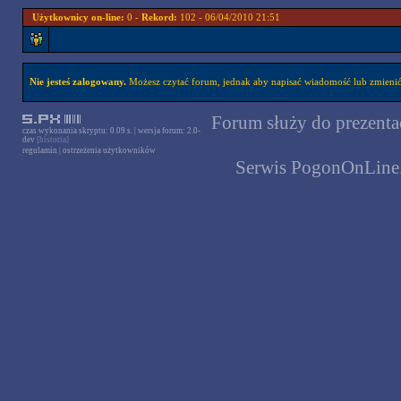
Użytkownicy on-line:
0 -
Rekord:
102 - 06/04/2010 21:51
Nie jesteś zalogowany.
Możesz czytać forum, jednak aby napisać wiadomość lub zmienić 
Forum służy do prezentac
czas wykonania skryptu: 0.09 s. | wersja forum: 2.0-
dev
[historia]
regulamin
|
ostrzeżenia użytkowników
Serwis PogonOnLine.