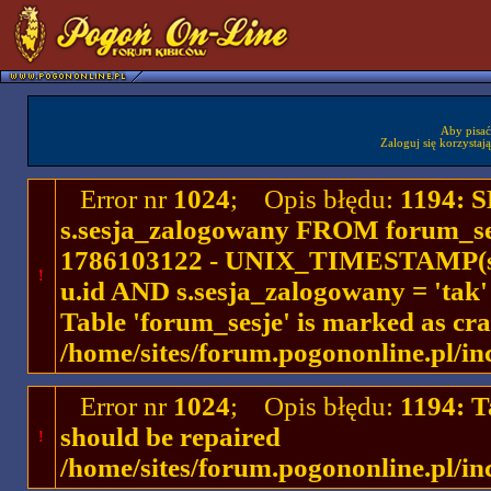
Aby pisać
Zaloguj się korzystaj
Error nr
1024
; Opis błędu:
1194: 
s.sesja_zalogowany FROM forum_se
1786103122 - UNIX_TIMESTAMP(ses
!
u.id AND s.sesja_zalogowany = 'ta
Table 'forum_sesje' is marked as cr
/home/sites/forum.pogononline.pl/in
Error nr
1024
; Opis błędu:
1194: T
should be repaired
!
/home/sites/forum.pogononline.pl/in