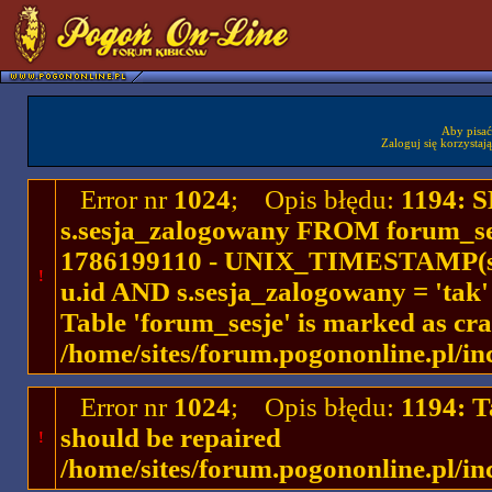
Aby pisać
Zaloguj się korzystaj
Error nr
1024
; Opis błędu:
1194: 
s.sesja_zalogowany FROM forum_se
1786199110 - UNIX_TIMESTAMP(ses
!
u.id AND s.sesja_zalogowany = 'ta
Table 'forum_sesje' is marked as cr
/home/sites/forum.pogononline.pl/in
Error nr
1024
; Opis błędu:
1194: T
should be repaired
!
/home/sites/forum.pogononline.pl/in