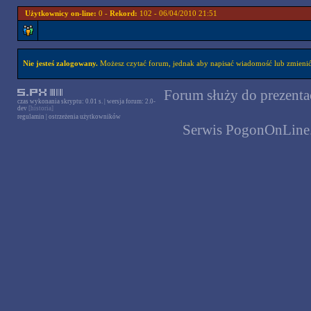
Użytkownicy on-line:
0 -
Rekord:
102 - 06/04/2010 21:51
Nie jesteś zalogowany.
Możesz czytać forum, jednak aby napisać wiadomość lub zmienić 
Forum służy do prezentac
czas wykonania skryptu: 0.01 s. | wersja forum: 2.0-
dev
[historia]
regulamin
|
ostrzeżenia użytkowników
Serwis PogonOnLine.